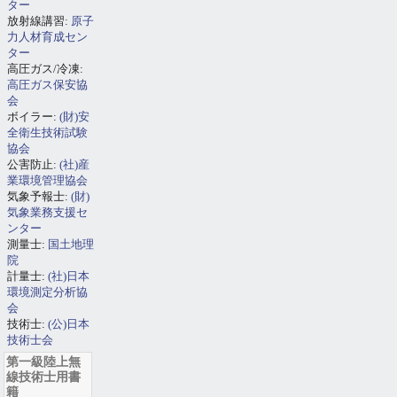
ター
放射線講習:
原子
力人材育成セン
ター
高圧ガス/冷凍:
高圧ガス保安協
会
ボイラー:
(財)安
全衛生技術試験
協会
公害防止:
(社)産
業環境管理協会
気象予報士:
(財)
気象業務支援セ
ンター
測量士:
国土地理
院
計量士:
(社)日本
環境測定分析協
会
技術士:
(公)日本
技術士会
第一級陸上無
線技術士用書
籍