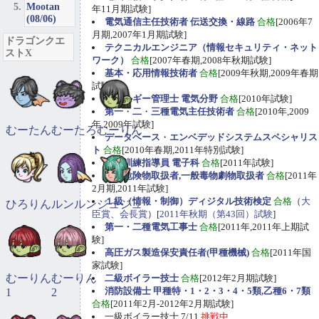
Mootan
年11月期試験]
(08/06)
電気通信主任技術者 伝送交換・線路
合格
[2006年7
月期,2007年1月期試験]
ドラゴンクエ
テクニカルエンジニア（情報セキュリティ・ネット
ストX
ワーク）
合格
[2007年春期,2008年秋期試験]
基本・応用情報技術者
合格
[2009年秋期,2009年春期
試験]
エネルギー管理士 電気分野
合格
[2010年試験]
第一
・
二
・
三種電気主任技術者
合格
[2010年,2009
年,2009年試験]
むーたん
むーたろ
むーりん
データベース
・
エンベデッドシステムスペシャリス
ト
合格
[2010年春期,2011年特別試験]
職業訓練指導員 電子科
合格
[2011年試験]
甲種危険物取扱者,一般毒物劇物取扱者
合格
[2011年
2月期,2011年試験]
１級（情報・制御）ディジタル技術検定
合格
（
大
ひろりん
ルンルン
ジュジュ
臣賞、会長賞
）[
2011年秋期（第43回）試験
]
第一・二種電気工事士
合格
[2011年,2011年上期試
験]
高圧ガス製造保安責任者(甲種機械)
合格
[2011年国
家試験]
むーりん
むーりん
二級ボイラー技士
合格
[2012年2月期試験]
消防設備士 甲種特・1・2・3・4・5類,乙種6・7類
1
2
合格
[2011年2月-2012年2月期試験]
一級ボイラー技士 7/11
挑戦中