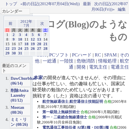
トップ
«前の日記(2012年07月04日(Wed))
最新
次の日記(2012年07
月06日(Fri))»
編集
カレンダー
ブログ(Blog)のような
2012年
前
次
7月
日
月
火
水
木
金
土
もの
1
2
3
4
5
6
7
8
9
10
11
12
13
14
15
16
17
18
19
20
21
22
23
24
25
26
27
28
29
30
31
GBA
|
PCソフト
|
PCハード
|
RC
|
SPAM
|
その
他
|
一総通
|
一陸技
|
危物消防
|
情報処理
|
航空
最近のコメン
通
|
開発
|
電気主任
|
電通主任
ト
本家
の開発が進んでいませんが、その理由に
DawChurbhab
(06/14)
は仕事が忙しい、他の趣味も忙しい、国家試
験受験の勉強のため忙しいなどがあります。
削除Anita
Lazenby
挑戦する（した）資格は次の通りです。
(01/12)
航空無線通信士
,
航空通信士技能証明
合格
[2005年8
月期,2010年7月期試験]
Mootan
第一級陸上無線技術士
合格
[2006年1月期試験]
(08/26)
第一・二級総合無線通信士
合格
[2006年9月期試
ミミ・リ
験,2006年10月全科目免除]
ン (08/26)
電気通信工事担任者 AI第1種・DD第1種
合格
[2006