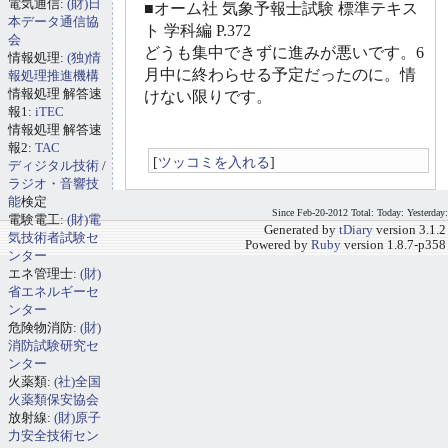
電気通信:
(財)日
■オーム社 気象予報士試験 標準テキス
本データ通信協
ト 学科編 P.372
会
どうも集中できずに進みが悪いです。6
情報処理:
(独)情
月中に終わらせる予定だったのに。情
報処理推進機構
情報処理 解答速
けない限りです。
報1:
iTEC
情報処理 解答速
報2:
TAC
[
ツッコミを入れる
]
ディジタル技術
/
ラジオ・音響技
能
検定
Since Feb-20-2012 Total: Today: Yesterday:
電験電工:
(財)電
Generated by
tDiary
version 3.1.2
気技術者試験セ
Powered by
Ruby
version 1.8.7-p358
ンター
エネ管理士:
(財)
省エネルギーセ
ンター
危険物消防:
(財)
消防試験研究セ
ンター
火薬類:
(社)全国
火薬類保安協会
放射線:
(財)原子
力安全技術セン