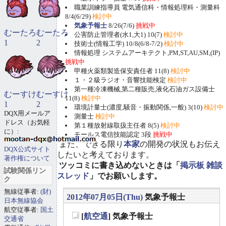
職業訓練指導員 電気通信科・情報処理科・測量科
8/4(6/29)
検討中
気象予報士
8/26(7/6)
挑戦中
むーたろ
むーたろ
公害防止管理者(水1,大1) 10(7)
検討中
1
2
技術士(情報工学) 10/8(6/8-7/2)
検討中
情報処理 システムアーキテクト,PM,ST,AU,SM,(IP)
挑戦中
甲種火薬類製造保安責任者 11(8)
検討中
１・２級ラジオ・音響技能検定
検討中
第一種冷凍機械,第二種販売,液化石油ガス設備士
むーすけ
むーすけ
11(8)
検討中
1
2
環境計量士(濃度,騒音・振動関係,一般) 3(10)
検討中
DQX用メールア
測量士
検討中
ドレス（お気軽
第１種放射線取扱主任者 8(5)
検討中
に）:
モールス電信技能認定 3段
挑戦中
また、できる限り
本家
の開発の状況もお伝え
DQX公式サイト
したいと考えております。
著作権について
ツッコミに書き込めないときは「
掲示板 雑談
試験関係リン
スレッド
」でお願いします。
ク
無線従事者:
(財)
2012年07月05日(Thu)
気象予報士
日本無線協会
航空従事者:
国土
[
航空通
] 気象予報士
交通省
_