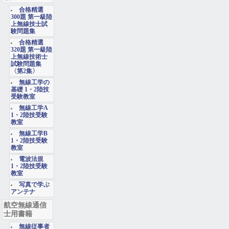
合格精選
300題 第一級陸
上無線技士試
験問題集
合格精選
320題 第一級陸
上無線技術士
試験問題集
〈第2集〉
無線工学の
基礎 1・2陸技
受験教室
無線工学A
1・2陸技受験
教室
無線工学B
1・2陸技受験
教室
電波法規
1・2陸技受験
教室
写真で学ぶ
アンテナ
航空無線通信
士用書籍
無線従事者