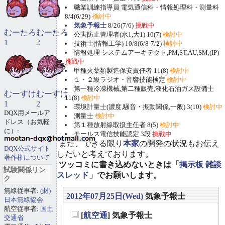
職業訓練指導員 電気通信科・情報処理科・測量科
8/4(6/29)
検討中
気象予報士
8/26(7/6)
挑戦中
むーたろ
むーたろ
公害防止管理者(水1,大1) 10(7)
検討中
1
2
技術士(情報工学) 10/8(6/8-7/2)
検討中
情報処理 システムアーキテクト,PM,ST,AU,SM,(IP)
挑戦中
甲種火薬類製造保安責任者 11(8)
検討中
１・２級ラジオ・音響技能検定
検討中
第一種冷凍機械,第二種販売,液化石油ガス設備士
むーすけ
むーすけ
11(8)
検討中
1
2
環境計量士(濃度,騒音・振動関係,一般) 3(10)
検討中
DQX用メールア
測量士
検討中
ドレス（お気軽
第１種放射線取扱主任者 8(5)
検討中
に）:
モールス電信技能認定 3段
挑戦中
また、できる限り
本家
の開発の状況もお伝え
DQX公式サイト
したいと考えております。
著作権について
ツッコミに書き込めないときは「
掲示板 雑談
試験関係リン
スレッド
」でお願いします。
ク
無線従事者:
(財)
2012年07月25日(Wed)
気象予報士
日本無線協会
航空従事者:
国土
[
航空通
] 気象予報士
交通省
_