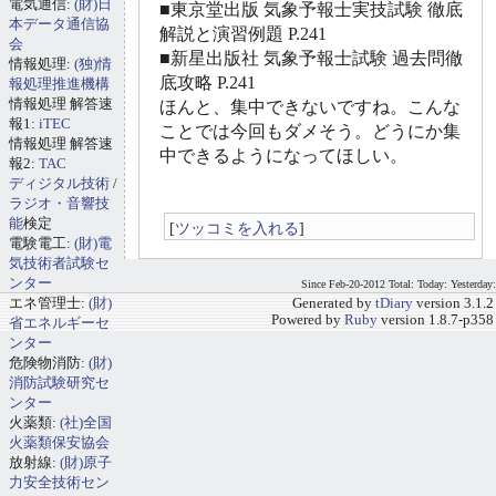
電気通信:
(財)日
■東京堂出版 気象予報士実技試験 徹底
本データ通信協
解説と演習例題 P.241
会
■新星出版社 気象予報士試験 過去問徹
情報処理:
(独)情
底攻略 P.241
報処理推進機構
情報処理 解答速
ほんと、集中できないですね。こんな
報1:
iTEC
ことでは今回もダメそう。どうにか集
情報処理 解答速
中できるようになってほしい。
報2:
TAC
ディジタル技術
/
ラジオ・音響技
能
検定
[
ツッコミを入れる
]
電験電工:
(財)電
気技術者試験セ
ンター
Since Feb-20-2012 Total: Today: Yesterday:
エネ管理士:
(財)
Generated by
tDiary
version 3.1.2
Powered by
Ruby
version 1.8.7-p358
省エネルギーセ
ンター
危険物消防:
(財)
消防試験研究セ
ンター
火薬類:
(社)全国
火薬類保安協会
放射線:
(財)原子
力安全技術セン