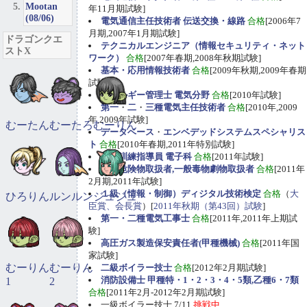
Mootan
年11月期試験]
(08/06)
電気通信主任技術者 伝送交換・線路
合格
[2006年7
月期,2007年1月期試験]
ドラゴンクエ
テクニカルエンジニア（情報セキュリティ・ネット
ストX
ワーク）
合格
[2007年春期,2008年秋期試験]
基本・応用情報技術者
合格
[2009年秋期,2009年春期
試験]
エネルギー管理士 電気分野
合格
[2010年試験]
第一
・
二
・
三種電気主任技術者
合格
[2010年,2009
年,2009年試験]
むーたん
むーたろ
むーりん
データベース
・
エンベデッドシステムスペシャリス
ト
合格
[2010年春期,2011年特別試験]
職業訓練指導員 電子科
合格
[2011年試験]
甲種危険物取扱者,一般毒物劇物取扱者
合格
[2011年
2月期,2011年試験]
１級（情報・制御）ディジタル技術検定
合格
（
大
ひろりん
ルンルン
ジュジュ
臣賞、会長賞
）[
2011年秋期（第43回）試験
]
第一・二種電気工事士
合格
[2011年,2011年上期試
験]
高圧ガス製造保安責任者(甲種機械)
合格
[2011年国
家試験]
むーりん
むーりん
二級ボイラー技士
合格
[2012年2月期試験]
消防設備士 甲種特・1・2・3・4・5類,乙種6・7類
1
2
合格
[2011年2月-2012年2月期試験]
一級ボイラー技士 7/11
挑戦中