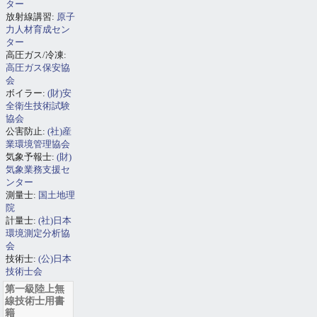
ター
放射線講習:
原子
力人材育成セン
ター
高圧ガス/冷凍:
高圧ガス保安協
会
ボイラー:
(財)安
全衛生技術試験
協会
公害防止:
(社)産
業環境管理協会
気象予報士:
(財)
気象業務支援セ
ンター
測量士:
国土地理
院
計量士:
(社)日本
環境測定分析協
会
技術士:
(公)日本
技術士会
第一級陸上無
線技術士用書
籍