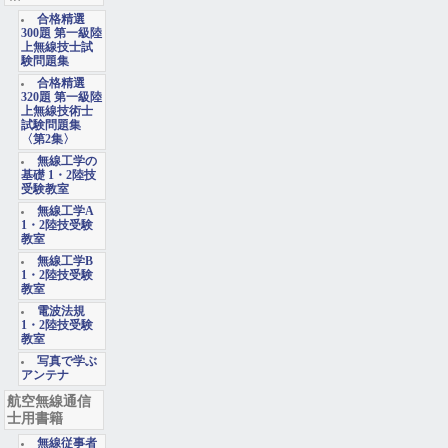
合格精選
300題 第一級陸
上無線技士試
験問題集
合格精選
320題 第一級陸
上無線技術士
試験問題集
〈第2集〉
無線工学の
基礎 1・2陸技
受験教室
無線工学A
1・2陸技受験
教室
無線工学B
1・2陸技受験
教室
電波法規
1・2陸技受験
教室
写真で学ぶ
アンテナ
航空無線通信
士用書籍
無線従事者