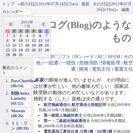
トップ
«前の日記(2012年07月24日(Tue))
最新
次の日記(2012年07月
26日(Thu))»
編集
カレンダー
ブログ(Blog)のような
2012年
前
次
7月
日
月
火
水
木
金
土
もの
1
2
3
4
5
6
7
8
9
10
11
12
13
14
15
16
17
18
19
20
21
22
23
24
25
26
27
28
29
30
31
GBA
|
PCソフト
|
PCハード
|
RC
|
SPAM
|
その
他
|
一総通
|
一陸技
|
危物消防
|
情報処理
|
航空
最近のコメン
通
|
開発
|
電気主任
|
電通主任
ト
本家
の開発が進んでいませんが、その理由に
DawChurbhab
(06/14)
は仕事が忙しい、他の趣味も忙しい、国家試
験受験の勉強のため忙しいなどがあります。
削除Anita
Lazenby
挑戦する（した）資格は次の通りです。
(01/12)
航空無線通信士
,
航空通信士技能証明
合格
[2005年8
月期,2010年7月期試験]
Mootan
第一級陸上無線技術士
合格
[2006年1月期試験]
(08/26)
第一・二級総合無線通信士
合格
[2006年9月期試
ミミ・リ
験,2006年10月全科目免除]
ン (08/26)
電気通信工事担任者 AI第1種・DD第1種
合格
[2006