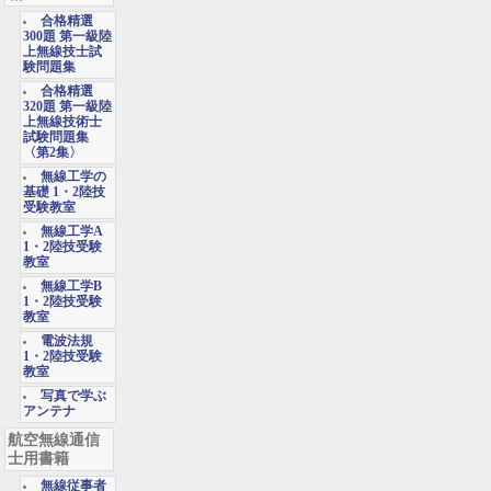
合格精選
300題 第一級陸
上無線技士試
験問題集
合格精選
320題 第一級陸
上無線技術士
試験問題集
〈第2集〉
無線工学の
基礎 1・2陸技
受験教室
無線工学A
1・2陸技受験
教室
無線工学B
1・2陸技受験
教室
電波法規
1・2陸技受験
教室
写真で学ぶ
アンテナ
航空無線通信
士用書籍
無線従事者