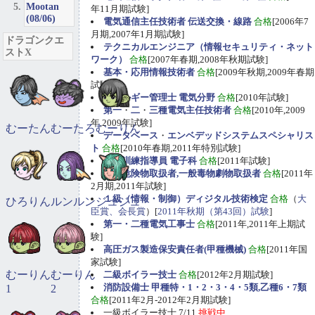
Mootan
年11月期試験]
(08/06)
電気通信主任技術者 伝送交換・線路
合格
[2006年7
月期,2007年1月期試験]
ドラゴンクエ
テクニカルエンジニア（情報セキュリティ・ネット
ストX
ワーク）
合格
[2007年春期,2008年秋期試験]
基本・応用情報技術者
合格
[2009年秋期,2009年春期
試験]
エネルギー管理士 電気分野
合格
[2010年試験]
第一
・
二
・
三種電気主任技術者
合格
[2010年,2009
年,2009年試験]
むーたん
むーたろ
むーりん
データベース
・
エンベデッドシステムスペシャリス
ト
合格
[2010年春期,2011年特別試験]
職業訓練指導員 電子科
合格
[2011年試験]
甲種危険物取扱者,一般毒物劇物取扱者
合格
[2011年
2月期,2011年試験]
１級（情報・制御）ディジタル技術検定
合格
（
大
ひろりん
ルンルン
ジュジュ
臣賞、会長賞
）[
2011年秋期（第43回）試験
]
第一・二種電気工事士
合格
[2011年,2011年上期試
験]
高圧ガス製造保安責任者(甲種機械)
合格
[2011年国
家試験]
むーりん
むーりん
二級ボイラー技士
合格
[2012年2月期試験]
消防設備士 甲種特・1・2・3・4・5類,乙種6・7類
1
2
合格
[2011年2月-2012年2月期試験]
一級ボイラー技士 7/11
挑戦中