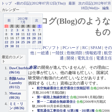
トップ
«前の日記(2012年07月12日(Thu))
最新
次の日記(2012年07月
18日(Wed))»
編集
カレンダー
ブログ(Blog)のような
2012年
前
次
7月
日
月
火
水
木
金
土
もの
1
2
3
4
5
6
7
8
9
10
11
12
13
14
15
16
17
18
19
20
21
22
23
24
25
26
27
28
29
30
31
GBA
|
PCソフト
|
PCハード
|
RC
|
SPAM
|
その
他
|
一総通
|
一陸技
|
危物消防
|
情報処理
|
航空
最近のコメン
通
|
開発
|
電気主任
|
電通主任
ト
本家
の開発が進んでいませんが、その理由に
DawChurbhab
(06/14)
は仕事が忙しい、他の趣味も忙しい、国家試
験受験の勉強のため忙しいなどがあります。
削除Anita
Lazenby
挑戦する（した）資格は次の通りです。
(01/12)
航空無線通信士
,
航空通信士技能証明
合格
[2005年8
月期,2010年7月期試験]
Mootan
第一級陸上無線技術士
合格
[2006年1月期試験]
(08/26)
第一・二級総合無線通信士
合格
[2006年9月期試
ミミ・リ
験,2006年10月全科目免除]
ン (08/26)
電気通信工事担任者 AI第1種・DD第1種
合格
[2006