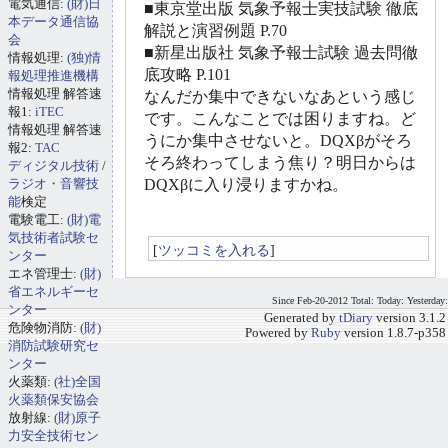
電気通信:
(財)日
■東京堂出版 気象予報士実技試験 徹底
本データ通信協
解説と演習例題 P.70
会
■新星出版社 気象予報士試験 過去問徹
情報処理:
(独)情
底攻略 P.101
報処理推進機構
情報処理 解答速
なんだか集中できないなあという感じ
報1:
iTEC
です。こんなことでは困りますね。ど
情報処理 解答速
うにか集中させないと。DQXβがそろ
報2:
TAC
そろ終わってしまう焦り？明日からは
ディジタル技術
/
ラジオ・音響技
DQXβに入り浸りますかね。
能
検定
電験電工:
(財)電
気技術者試験セ
[
ツッコミを入れる
]
ンター
エネ管理士:
(財)
省エネルギーセ
Since Feb-20-2012 Total: Today: Yesterday:
ンター
Generated by
tDiary
version 3.1.2
危険物消防:
(財)
Powered by
Ruby
version 1.8.7-p358
消防試験研究セ
ンター
火薬類:
(社)全国
火薬類保安協会
放射線:
(財)原子
力安全技術セン