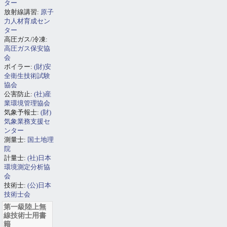
ター
放射線講習:
原子
力人材育成セン
ター
高圧ガス/冷凍:
高圧ガス保安協
会
ボイラー:
(財)安
全衛生技術試験
協会
公害防止:
(社)産
業環境管理協会
気象予報士:
(財)
気象業務支援セ
ンター
測量士:
国土地理
院
計量士:
(社)日本
環境測定分析協
会
技術士:
(公)日本
技術士会
第一級陸上無
線技術士用書
籍