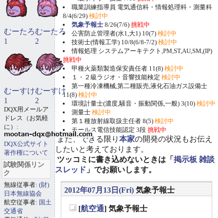
職業訓練指導員 電気通信科・情報処理科・測量科
8/4(6/29)
検討中
気象予報士
8/26(7/6)
挑戦中
むーたろ
むーたろ
公害防止管理者(水1,大1) 10(7)
検討中
1
2
技術士(情報工学) 10/8(6/8-7/2)
検討中
情報処理 システムアーキテクト,PM,ST,AU,SM,(IP)
挑戦中
甲種火薬類製造保安責任者 11(8)
検討中
１・２級ラジオ・音響技能検定
検討中
第一種冷凍機械,第二種販売,液化石油ガス設備士
むーすけ
むーすけ
11(8)
検討中
1
2
環境計量士(濃度,騒音・振動関係,一般) 3(10)
検討中
DQX用メールア
測量士
検討中
ドレス（お気軽
第１種放射線取扱主任者 8(5)
検討中
に）:
モールス電信技能認定 3段
挑戦中
また、できる限り
本家
の開発の状況もお伝え
DQX公式サイト
したいと考えております。
著作権について
ツッコミに書き込めないときは「
掲示板 雑談
試験関係リン
スレッド
」でお願いします。
ク
無線従事者:
(財)
2012年07月13日(Fri)
気象予報士
日本無線協会
航空従事者:
国土
[
航空通
] 気象予報士
交通省
_