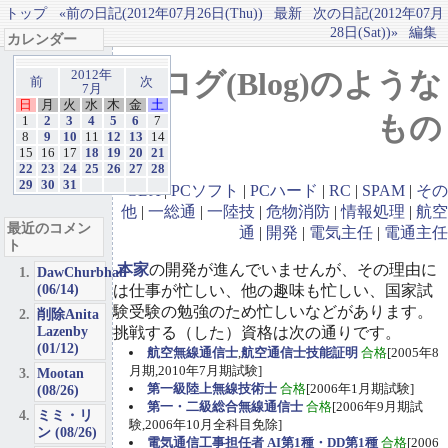
トップ
«前の日記(2012年07月26日(Thu))
最新
次の日記(2012年07月
28日(Sat))»
編集
カレンダー
ブログ(Blog)のような
2012年
前
次
7月
日
月
火
水
木
金
土
もの
1
2
3
4
5
6
7
8
9
10
11
12
13
14
15
16
17
18
19
20
21
22
23
24
25
26
27
28
29
30
31
GBA
|
PCソフト
|
PCハード
|
RC
|
SPAM
|
その
他
|
一総通
|
一陸技
|
危物消防
|
情報処理
|
航空
最近のコメン
通
|
開発
|
電気主任
|
電通主任
ト
本家
の開発が進んでいませんが、その理由に
DawChurbhab
(06/14)
は仕事が忙しい、他の趣味も忙しい、国家試
験受験の勉強のため忙しいなどがあります。
削除Anita
Lazenby
挑戦する（した）資格は次の通りです。
(01/12)
航空無線通信士
,
航空通信士技能証明
合格
[2005年8
月期,2010年7月期試験]
Mootan
第一級陸上無線技術士
合格
[2006年1月期試験]
(08/26)
第一・二級総合無線通信士
合格
[2006年9月期試
ミミ・リ
験,2006年10月全科目免除]
ン (08/26)
電気通信工事担任者 AI第1種・DD第1種
合格
[2006