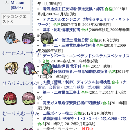
Mootan
年11月期試験]
(08/06)
電気通信主任技術者 伝送交換・線路
合格
[2006年7
月期,2007年1月期試験]
ドラゴンクエ
テクニカルエンジニア（情報セキュリティ・ネット
ストX
ワーク）
合格
[2007年春期,2008年秋期試験]
基本・応用情報技術者
合格
[2009年秋期,2009年春期
試験]
エネルギー管理士 電気分野
合格
[2010年試験]
第一
・
二
・
三種電気主任技術者
合格
[2010年,2009
年,2009年試験]
むーたん
むーたろ
むーりん
データベース
・
エンベデッドシステムスペシャリス
ト
合格
[2010年春期,2011年特別試験]
職業訓練指導員 電子科
合格
[2011年試験]
甲種危険物取扱者,一般毒物劇物取扱者
合格
[2011年
2月期,2011年試験]
１級（情報・制御）ディジタル技術検定
合格
（
大
ひろりん
ルンルン
ジュジュ
臣賞、会長賞
）[
2011年秋期（第43回）試験
]
第一・二種電気工事士
合格
[2011年,2011年上期試
験]
高圧ガス製造保安責任者(甲種機械)
合格
[2011年国
家試験]
むーりん
むーりん
二級ボイラー技士
合格
[2012年2月期試験]
消防設備士 甲種特・1・2・3・4・5類,乙種6・7類
1
2
合格
[2011年2月-2012年2月期試験]
一級ボイラー技士 7/11
挑戦中