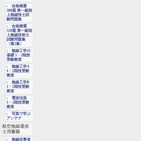
合格精選
300題 第一級陸
上無線技士試
験問題集
合格精選
320題 第一級陸
上無線技術士
試験問題集
〈第2集〉
無線工学の
基礎 1・2陸技
受験教室
無線工学A
1・2陸技受験
教室
無線工学B
1・2陸技受験
教室
電波法規
1・2陸技受験
教室
写真で学ぶ
アンテナ
航空無線通信
士用書籍
無線従事者