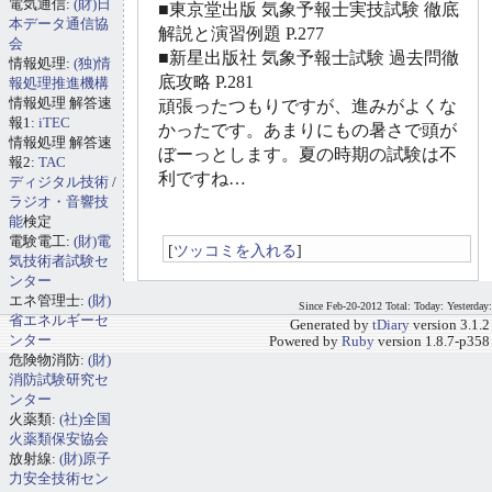
電気通信:
(財)日
■東京堂出版 気象予報士実技試験 徹底
本データ通信協
解説と演習例題 P.277
会
■新星出版社 気象予報士試験 過去問徹
情報処理:
(独)情
底攻略 P.281
報処理推進機構
情報処理 解答速
頑張ったつもりですが、進みがよくな
報1:
iTEC
かったです。あまりにもの暑さで頭が
情報処理 解答速
ぼーっとします。夏の時期の試験は不
報2:
TAC
利ですね…
ディジタル技術
/
ラジオ・音響技
能
検定
電験電工:
(財)電
[
ツッコミを入れる
]
気技術者試験セ
ンター
エネ管理士:
(財)
Since Feb-20-2012 Total: Today: Yesterday:
省エネルギーセ
Generated by
tDiary
version 3.1.2
ンター
Powered by
Ruby
version 1.8.7-p358
危険物消防:
(財)
消防試験研究セ
ンター
火薬類:
(社)全国
火薬類保安協会
放射線:
(財)原子
力安全技術セン