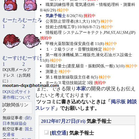
職業訓練指導員 電気通信科・情報処理科・測量科
8/4(6/29)
検討中
気象予報士
8/26(7/6)
挑戦中
むーたろ
むーたろ
公害防止管理者(水1,大1) 10(7)
検討中
1
2
技術士(情報工学) 10/8(6/8-7/2)
検討中
情報処理 システムアーキテクト,PM,ST,AU,SM,(IP)
挑戦中
甲種火薬類製造保安責任者 11(8)
検討中
１・２級ラジオ・音響技能検定
検討中
第一種冷凍機械,第二種販売,液化石油ガス設備士
むーすけ
むーすけ
11(8)
検討中
1
2
環境計量士(濃度,騒音・振動関係,一般) 3(10)
検討中
DQX用メールア
測量士
検討中
ドレス（お気軽
第１種放射線取扱主任者 8(5)
検討中
に）:
モールス電信技能認定 3段
挑戦中
また、できる限り
本家
の開発の状況もお伝え
DQX公式サイト
したいと考えております。
著作権について
ツッコミに書き込めないときは「
掲示板 雑談
試験関係リン
スレッド
」でお願いします。
ク
無線従事者:
(財)
2012年07月27日(Fri)
気象予報士
日本無線協会
航空従事者:
国土
[
航空通
] 気象予報士
交通省
_