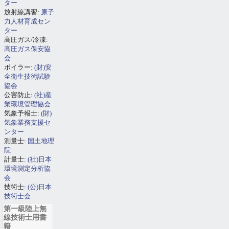
ター
放射線講習:
原子
力人材育成セン
ター
高圧ガス/冷凍:
高圧ガス保安協
会
ボイラー:
(財)安
全衛生技術試験
協会
公害防止:
(社)産
業環境管理協会
気象予報士:
(財)
気象業務支援セ
ンター
測量士:
国土地理
院
計量士:
(社)日本
環境測定分析協
会
技術士:
(公)日本
技術士会
第一級陸上無
線技術士用書
籍