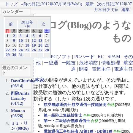
トップ
«前の日記(2012年07月18日(Wed))
最新
次の日記(2012年07
月20日(Fri))»
編集
カレンダー
ブログ(Blog)のような
2012年
前
次
7月
日
月
火
水
木
金
土
もの
1
2
3
4
5
6
7
8
9
10
11
12
13
14
15
16
17
18
19
20
21
22
23
24
25
26
27
28
29
30
31
GBA
|
PCソフト
|
PCハード
|
RC
|
SPAM
|
その
他
|
一総通
|
一陸技
|
危物消防
|
情報処理
|
航空
最近のコメン
通
|
開発
|
電気主任
|
電通主任
ト
本家
の開発が進んでいませんが、その理由に
DawChurbhab
(06/14)
は仕事が忙しい、他の趣味も忙しい、国家試
験受験の勉強のため忙しいなどがあります。
削除Anita
Lazenby
挑戦する（した）資格は次の通りです。
(01/12)
航空無線通信士
,
航空通信士技能証明
合格
[2005年8
月期,2010年7月期試験]
Mootan
第一級陸上無線技術士
合格
[2006年1月期試験]
(08/26)
第一・二級総合無線通信士
合格
[2006年9月期試
ミミ・リ
験,2006年10月全科目免除]
ン (08/26)
電気通信工事担任者 AI第1種・DD第1種
合格
[2006