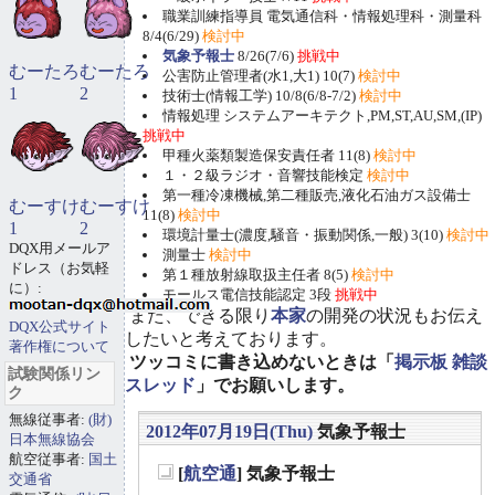
職業訓練指導員 電気通信科・情報処理科・測量科
8/4(6/29)
検討中
気象予報士
8/26(7/6)
挑戦中
むーたろ
むーたろ
公害防止管理者(水1,大1) 10(7)
検討中
1
2
技術士(情報工学) 10/8(6/8-7/2)
検討中
情報処理 システムアーキテクト,PM,ST,AU,SM,(IP)
挑戦中
甲種火薬類製造保安責任者 11(8)
検討中
１・２級ラジオ・音響技能検定
検討中
第一種冷凍機械,第二種販売,液化石油ガス設備士
むーすけ
むーすけ
11(8)
検討中
1
2
環境計量士(濃度,騒音・振動関係,一般) 3(10)
検討中
DQX用メールア
測量士
検討中
ドレス（お気軽
第１種放射線取扱主任者 8(5)
検討中
に）:
モールス電信技能認定 3段
挑戦中
また、できる限り
本家
の開発の状況もお伝え
DQX公式サイト
したいと考えております。
著作権について
ツッコミに書き込めないときは「
掲示板 雑談
試験関係リン
スレッド
」でお願いします。
ク
無線従事者:
(財)
2012年07月19日(Thu)
気象予報士
日本無線協会
航空従事者:
国土
[
航空通
] 気象予報士
交通省
_