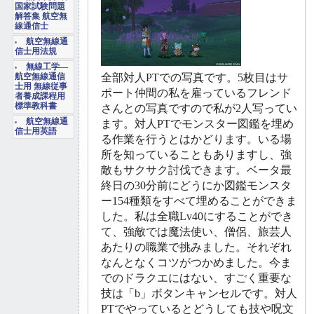
国家試験問題
解答集 航空無
線通信士
航空無線通
信士用法規
無線工学―
全部対人PTでの写真です。5枚目はサ
航空無線通信
士用 無線従事
ポート仲間の私を雇っているフレンド
者養成課程用
標準教科書
さんとの写真ですので私が2人写ってい
航空無線通
ます。対人PTでモンスター図鑑を埋め
信士用英語
る作業を行うとはかどります。いる場
所を知っていることもありますし、強
敵もサクサク討伐できます。ベータ最
終日の30分前にどうにか図鑑モンスタ
ー154種類をすべて埋めることができま
した。私は全職Lv40にすることができ
て、強敵では魔法使い、僧侶、旅芸人
あたりの職業で挑みました。それぞれ
なんとなくコツがつかめました。今ま
でのドラクエにはない、すごく重要な
技は「b」ボタンキャンセルです。対人
PTでやっているとどうしても技や呪文