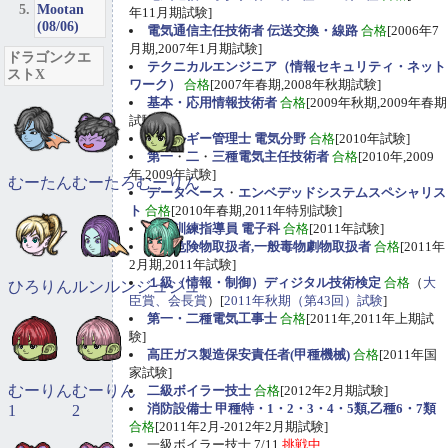
Mootan
年11月期試験]
(08/06)
電気通信主任技術者 伝送交換・線路
合格
[2006年7
月期,2007年1月期試験]
ドラゴンクエ
テクニカルエンジニア（情報セキュリティ・ネット
ストX
ワーク）
合格
[2007年春期,2008年秋期試験]
基本・応用情報技術者
合格
[2009年秋期,2009年春期
試験]
エネルギー管理士 電気分野
合格
[2010年試験]
第一
・
二
・
三種電気主任技術者
合格
[2010年,2009
年,2009年試験]
むーたん
むーたろ
むーりん
データベース
・
エンベデッドシステムスペシャリス
ト
合格
[2010年春期,2011年特別試験]
職業訓練指導員 電子科
合格
[2011年試験]
甲種危険物取扱者,一般毒物劇物取扱者
合格
[2011年
2月期,2011年試験]
１級（情報・制御）ディジタル技術検定
合格
（
大
ひろりん
ルンルン
ジュジュ
臣賞、会長賞
）[
2011年秋期（第43回）試験
]
第一・二種電気工事士
合格
[2011年,2011年上期試
験]
高圧ガス製造保安責任者(甲種機械)
合格
[2011年国
家試験]
むーりん
むーりん
二級ボイラー技士
合格
[2012年2月期試験]
消防設備士 甲種特・1・2・3・4・5類,乙種6・7類
1
2
合格
[2011年2月-2012年2月期試験]
一級ボイラー技士 7/11
挑戦中