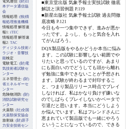
電気通信:
(財)日
■東京堂出版 気象予報士実技試験 徹底
本データ通信協
解説と演習例題 P.119
会
■新星出版社 気象予報士試験 過去問徹
情報処理:
(独)情
底攻略 P.121
報処理推進機構
情報処理 解答速
今日も今一つ集中できず、進みが悪か
報1:
iTEC
ったです。よっし、もっと気合を入れ
情報処理 解答速
てがんばろう。
報2:
TAC
ディジタル技術
/
DQX製品版をやるかどうか本当に悩み
ラジオ・音響技
ます。この試験に影響しない範囲でや
能
検定
りたいと思っているのですが、あまり
電験電工:
(財)電
にも面白いのでどうしても頭から離れ
気技術者試験セ
ンター
ず勉強に集中できないことが予想され
エネ管理士:
(財)
ます。試験が終わるまで封印するこ
省エネルギーセ
と、つまり製品リリース時点でプレイ
ンター
しなければ、私はかなり負けず嫌いな
危険物消防:
(財)
のでしばらくプレイしないかベータで
消防試験研究セ
ンター
引退だと思います。本当にどうしよう
火薬類:
(社)全国
か悩んでいます。私はフレンドさんに
火薬類保安協会
恵まれていて製品版でも一緒にやろう
放射線:
(財)原子
ということになっているので、できる
力安全技術セン