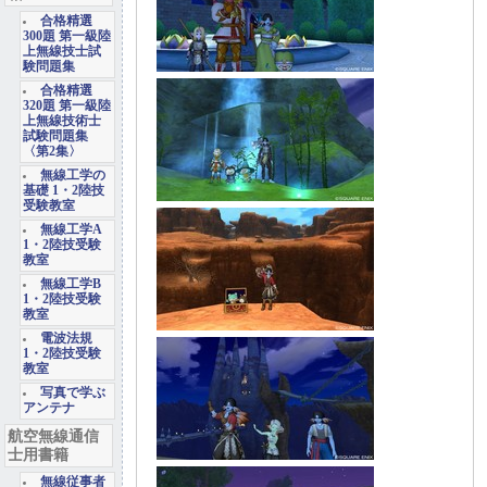
合格精選
300題 第一級陸
上無線技士試
験問題集
合格精選
320題 第一級陸
上無線技術士
試験問題集
〈第2集〉
無線工学の
基礎 1・2陸技
受験教室
無線工学A
1・2陸技受験
教室
無線工学B
1・2陸技受験
教室
電波法規
1・2陸技受験
教室
写真で学ぶ
アンテナ
航空無線通信
士用書籍
無線従事者