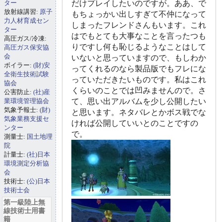
ター
だけプレイしたいのですが。ああ、で
放射線講習:
原子
もちょっかい出しすぎて不仲になって
力人材育成セン
しまったフレンドさんもいます。これ
ター
はでもとても大事なことを言ったつも
高圧ガス/冷凍:
りですし何も恥じるようなことはして
高圧ガス保安協
会
いないと思っていますので、もしわか
ボイラー:
(財)安
ってくれるのなら製品版でもフレにな
全衛生技術試験
っていただきたいものです。私はこれ
協会
くらいのことでは凹みませんので。さ
公害防止:
(社)産
業環境管理協会
て、思い出アルバムを少し公開したい
気象予報士:
(財)
と思います。ネタバレとかボス戦でな
気象業務支援セ
ければ公開していいとのことですの
ンター
で。
測量士:
国土地理
院
計量士:
(社)日本
環境測定分析協
会
技術士:
(公)日本
技術士会
第一級陸上無
線技術士用書
籍