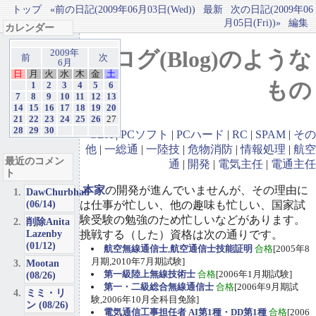
トップ
«前の日記(2009年06月03日(Wed))
最新
次の日記(2009年06
月05日(Fri))»
編集
カレンダー
ブログ(Blog)のような
2009年
前
次
6月
日
月
火
水
木
金
土
もの
1
2
3
4
5
6
7
8
9
10
11
12
13
14
15
16
17
18
19
20
21
22
23
24
25
26
27
28
29
30
GBA
|
PCソフト
|
PCハード
|
RC
|
SPAM
|
その
他
|
一総通
|
一陸技
|
危物消防
|
情報処理
|
航空
最近のコメン
通
|
開発
|
電気主任
|
電通主任
ト
本家
の開発が進んでいませんが、その理由に
DawChurbhab
(06/14)
は仕事が忙しい、他の趣味も忙しい、国家試
験受験の勉強のため忙しいなどがあります。
削除Anita
Lazenby
挑戦する（した）資格は次の通りです。
(01/12)
航空無線通信士
,
航空通信士技能証明
合格
[2005年8
月期,2010年7月期試験]
Mootan
第一級陸上無線技術士
合格
[2006年1月期試験]
(08/26)
第一・二級総合無線通信士
合格
[2006年9月期試
ミミ・リ
験,2006年10月全科目免除]
ン (08/26)
電気通信工事担任者 AI第1種・DD第1種
合格
[2006