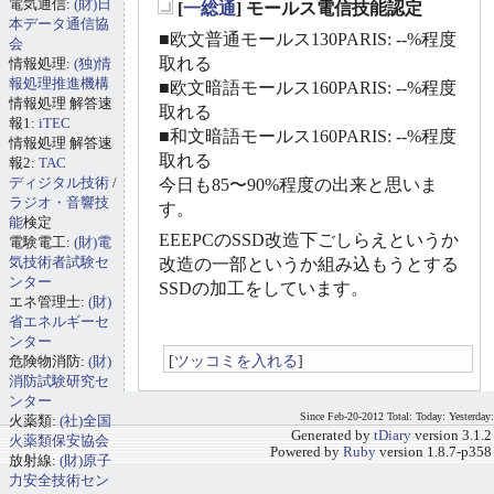
電気通信:
(財)日
[
一総通
] モールス電信技能認定
_
本データ通信協
■欧文普通モールス130PARIS: --%程度
会
取れる
情報処理:
(独)情
報処理推進機構
■欧文暗語モールス160PARIS: --%程度
情報処理 解答速
取れる
報1:
iTEC
■和文暗語モールス160PARIS: --%程度
情報処理 解答速
取れる
報2:
TAC
ディジタル技術
/
今日も85〜90%程度の出来と思いま
ラジオ・音響技
す。
能
検定
EEEPCのSSD改造下ごしらえというか
電験電工:
(財)電
気技術者試験セ
改造の一部というか組み込もうとする
ンター
SSDの加工をしています。
エネ管理士:
(財)
省エネルギーセ
ンター
[
ツッコミを入れる
]
危険物消防:
(財)
消防試験研究セ
ンター
Since Feb-20-2012 Total: Today: Yesterday:
火薬類:
(社)全国
Generated by
tDiary
version 3.1.2
火薬類保安協会
Powered by
Ruby
version 1.8.7-p358
放射線:
(財)原子
力安全技術セン