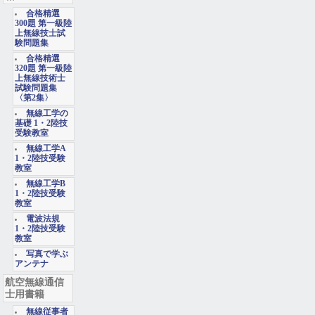
合格精選
300題 第一級陸
上無線技士試
験問題集
合格精選
320題 第一級陸
上無線技術士
試験問題集
〈第2集〉
無線工学の
基礎 1・2陸技
受験教室
無線工学A
1・2陸技受験
教室
無線工学B
1・2陸技受験
教室
電波法規
1・2陸技受験
教室
写真で学ぶ
アンテナ
航空無線通信
士用書籍
無線従事者