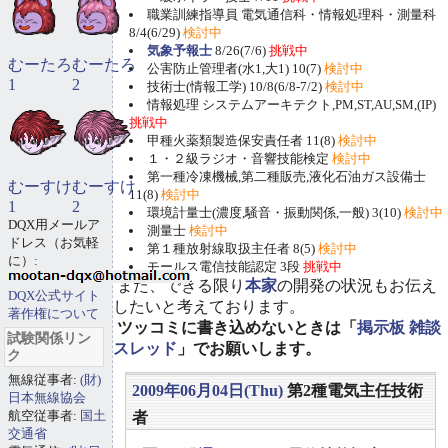
職業訓練指導員 電気通信科・情報処理科・測量科
8/4(6/29)
検討中
気象予報士
8/26(7/6)
挑戦中
むーたろ
むーたろ
公害防止管理者(水1,大1) 10(7)
検討中
1
2
技術士(情報工学) 10/8(6/8-7/2)
検討中
情報処理 システムアーキテクト,PM,ST,AU,SM,(IP)
挑戦中
甲種火薬類製造保安責任者 11(8)
検討中
１・２級ラジオ・音響技能検定
検討中
第一種冷凍機械,第二種販売,液化石油ガス設備士
むーすけ
むーすけ
11(8)
検討中
1
2
環境計量士(濃度,騒音・振動関係,一般) 3(10)
検討中
DQX用メールア
測量士
検討中
ドレス（お気軽
第１種放射線取扱主任者 8(5)
検討中
に）:
モールス電信技能認定 3段
挑戦中
また、できる限り
本家
の開発の状況もお伝え
DQX公式サイト
したいと考えております。
著作権について
ツッコミに書き込めないときは「
掲示板 雑談
試験関係リン
スレッド
」でお願いします。
ク
無線従事者:
(財)
2009年06月04日(Thu)
第2種電気主任技術
日本無線協会
航空従事者:
国土
者
交通省