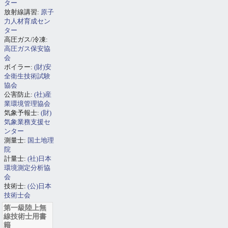
ター
放射線講習:
原子
力人材育成セン
ター
高圧ガス/冷凍:
高圧ガス保安協
会
ボイラー:
(財)安
全衛生技術試験
協会
公害防止:
(社)産
業環境管理協会
気象予報士:
(財)
気象業務支援セ
ンター
測量士:
国土地理
院
計量士:
(社)日本
環境測定分析協
会
技術士:
(公)日本
技術士会
第一級陸上無
線技術士用書
籍