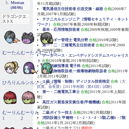
Mootan
年11月期試験]
(08/06)
電気通信主任技術者 伝送交換・線路
合格
[2006年7
月期,2007年1月期試験]
ドラゴンクエ
テクニカルエンジニア（情報セキュリティ・ネット
ストX
ワーク）
合格
[2007年春期,2008年秋期試験]
基本・応用情報技術者
合格
[2009年秋期,2009年春期
試験]
エネルギー管理士 電気分野
合格
[2010年試験]
第一
・
二
・
三種電気主任技術者
合格
[2010年,2009
年,2009年試験]
むーたん
むーたろ
むーりん
データベース
・
エンベデッドシステムスペシャリス
ト
合格
[2010年春期,2011年特別試験]
職業訓練指導員 電子科
合格
[2011年試験]
甲種危険物取扱者,一般毒物劇物取扱者
合格
[2011年
2月期,2011年試験]
１級（情報・制御）ディジタル技術検定
合格
（
大
ひろりん
ルンルン
ジュジュ
臣賞、会長賞
）[
2011年秋期（第43回）試験
]
第一・二種電気工事士
合格
[2011年,2011年上期試
験]
高圧ガス製造保安責任者(甲種機械)
合格
[2011年国
家試験]
むーりん
むーりん
二級ボイラー技士
合格
[2012年2月期試験]
消防設備士 甲種特・1・2・3・4・5類,乙種6・7類
1
2
合格
[2011年2月-2012年2月期試験]
一級ボイラー技士 7/11
挑戦中