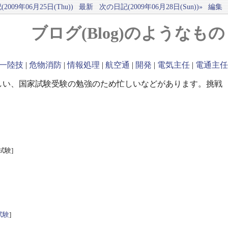
2009年06月25日(Thu))
最新
次の日記(2009年06月28日(Sun))»
編集
ブログ(Blog)のようなもの
一陸技
|
危物消防
|
情報処理
|
航空通
|
開発
|
電気主任
|
電通主任
しい、国家試験受験の勉強のため忙しいなどがあります。挑戦
試験]
試験
]