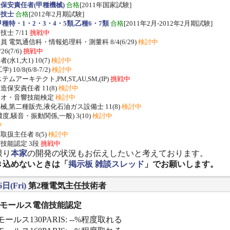
保安責任者(甲種機械)
合格
[2011年国家試験]
ー技士
合格
[2012年2月期試験]
種特・1・2・3・4・5類,乙種6・7類
合格
[2011年2月-2012年2月期試験]
士 7/11
挑戦中
 電気通信科・情報処理科・測量科 8/4(6/29)
検討中
/26(7/6)
挑戦中
水1,大1) 10(7)
検討中
 10/8(6/8-7/2)
検討中
ムアーキテクト,PM,ST,AU,SM,(IP)
挑戦中
保安責任者 11(8)
検討中
ジオ・音響技能検定
検討中
,第二種販売,液化石油ガス設備士 11(8)
検討中
度,騒音・振動関係,一般) 3(10)
検討中
中
扱主任者 8(5)
検討中
技能認定 3段
挑戦中
限り
本家
の開発の状況もお伝えしたいと考えております。
き込めないときは「
掲示板 雑談スレッド
」でお願いします。
日(Fri)
第2種電気主任技術者
] モールス電信技能認定
ールス130PARIS: --%程度取れる