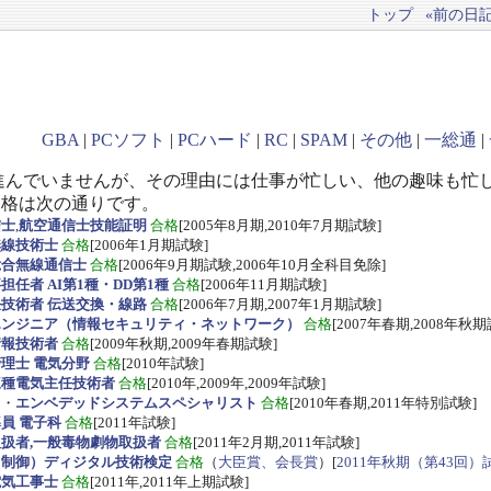
トップ
«前の日記(
GBA
|
PCソフト
|
PCハード
|
RC
|
SPAM
|
その他
|
一総通
|
進んでいませんが、その理由には仕事が忙しい、他の趣味も忙
資格は次の通りです。
信士
,
航空通信士技能証明
合格
[2005年8月期,2010年7月期試験]
無線技術士
合格
[2006年1月期試験]
総合無線通信士
合格
[2006年9月期試験,2006年10月全科目免除]
任者 AI第1種・DD第1種
合格
[2006年11月期試験]
技術者 伝送交換・線路
合格
[2006年7月期,2007年1月期試験]
エンジニア（情報セキュリティ・ネットワーク）
合格
[2007年春期,2008年秋期
情報技術者
合格
[2009年秋期,2009年春期試験]
理士 電気分野
合格
[2010年試験]
三種電気主任技術者
合格
[2010年,2009年,2009年試験]
ス
・
エンベデッドシステムスペシャリスト
合格
[2010年春期,2011年特別試験]
員 電子科
合格
[2011年試験]
扱者,一般毒物劇物取扱者
合格
[2011年2月期,2011年試験]
・制御）ディジタル技術検定
合格
（
大臣賞、会長賞
）[
2011年秋期（第43回）
電気工事士
合格
[2011年,2011年上期試験]