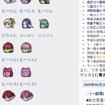
高圧ガス製造
二級ボイラ
むーたん
むーたろ
むーりん
消防設備士 甲
一級ボイラー技
職業訓練指導員
気象予報士
8
公害防止管理者(
技術士(情報工学)
ひろりん
ルンルン
ジュジュ
情報処理 システ
甲種火薬類製造
１・２級ラ
第一種冷凍機械
環境計量士(濃
測量士
検討
むーりん1
むーりん2
第１種放射線取
モールス電信
また、できる
ツッコミに書
むーたろ1
むーたろ2
2009年06月26
[
一総通
_
■欧文普通モ