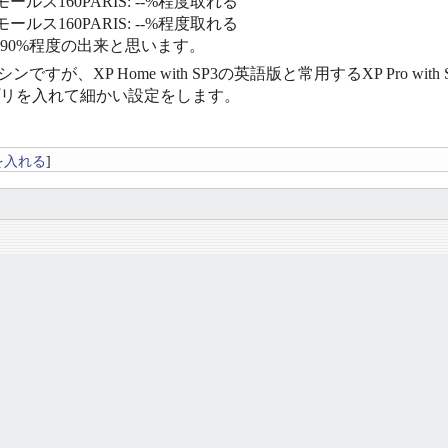
ールス160PARIS: --%程度取れる
ールス160PARIS: --%程度取れる
〜90%程度の出来と思います。
zマシンですが、XP Home with SP3の英語版と常用するXP P
リを入れて細かい設定をします。
を入れる
]