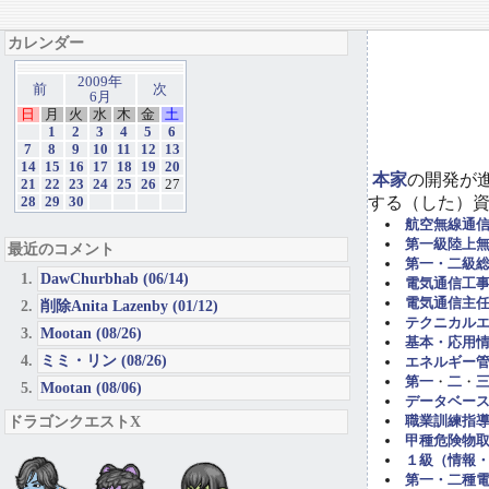
カレンダー
2009年
前
次
6月
日
月
火
水
木
金
土
1
2
3
4
5
6
7
8
9
10
11
12
13
14
15
16
17
18
19
20
本家
の開発が
21
22
23
24
25
26
27
する（した）
28
29
30
航空無線通
第一級陸上
最近のコメント
第一・二級
DawChurbhab (06/14)
電気通信工事担
電気通信主任
削除Anita Lazenby (01/12)
テクニカル
Mootan (08/26)
基本・応用
ミミ・リン (08/26)
エネルギー管
第一
・
二
・
Mootan (08/06)
データベー
ドラゴンクエストX
職業訓練指導
甲種危険物取
１級（情報
第一・二種