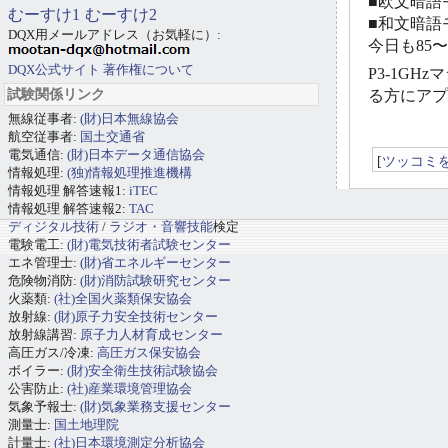
■欧文暗語モ
むーすけ1
むーすけ2
■和文暗語モ
DQX用メールアドレス（お気軽に）:
今日も85
DQX公式サイト
著作権について
P3-1GH
試験関係リンク
る方にアプ
無線従事者:
(財)日本無線協会
航空従事者:
国土交通省
電気通信:
(財)日本データ通信協会
[
ツッコミ
情報処理:
(独)情報処理推進機構
情報処理 解答速報1:
iTEC
情報処理 解答速報2:
TAC
ディジタル技術
/
ラジオ・音響技能
検定
電験電工:
(財)電気技術者試験センター
エネ管理士:
(財)省エネルギーセンター
危険物消防:
(財)消防試験研究センター
火薬類:
(社)全国火薬類保安協会
放射線:
(財)原子力安全技術センター
放射線講習:
原子力人材育成センター
高圧ガス/冷凍:
高圧ガス保安協会
ボイラー:
(財)安全衛生技術試験協会
公害防止:
(社)産業環境管理協会
気象予報士:
(財)気象業務支援センター
測量士:
国土地理院
計量士:
(社)日本環境測定分析協会