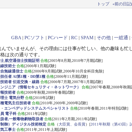
トップ
«前の日記(2
GBA
|
PCソフト
|
PCハード
|
RC
|
SPAM
|
その他
|
一総通
|
進んでいませんが、その理由には仕事が忙しい、他の趣味も忙
資格は次の通りです。
信士
,
航空通信士技能証明
合格
[2005年8月期,2010年7月期試験]
無線技術士
合格
[2006年1月期試験]
総合無線通信士
合格
[2006年9月期試験,2006年10月全科目免除]
任者 AI第1種・DD第1種
合格
[2006年11月期試験]
技術者 伝送交換・線路
合格
[2006年7月期,2007年1月期試験]
エンジニア（情報セキュリティ・ネットワーク）
合格
[2007年春期,2008年秋期
情報技術者
合格
[2009年秋期,2009年春期試験]
理士 電気分野
合格
[2010年試験]
三種電気主任技術者
合格
[2010年,2009年,2009年試験]
ス
・
エンベデッドシステムスペシャリスト
合格
[2010年春期,2011年特別試験]
員 電子科
合格
[2011年試験]
扱者,一般毒物劇物取扱者
合格
[2011年2月期,2011年試験]
・制御）ディジタル技術検定
合格
（
大臣賞、会長賞
）[
2011年秋期（第43回）
電気工事士
合格
[2011年,2011年上期試験]