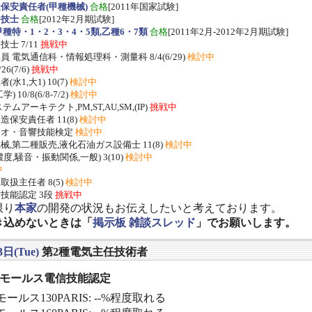
保安責任者(甲種機械)
合格
[2011年国家試験]
ー技士
合格
[2012年2月期試験]
種特・1・2・3・4・5類,乙種6・7類
合格
[2011年2月-2012年2月期試験]
士 7/11
挑戦中
 電気通信科・情報処理科・測量科 8/4(6/29)
検討中
/26(7/6)
挑戦中
水1,大1) 10(7)
検討中
 10/8(6/8-7/2)
検討中
ムアーキテクト,PM,ST,AU,SM,(IP)
挑戦中
保安責任者 11(8)
検討中
ジオ・音響技能検定
検討中
,第二種販売,液化石油ガス設備士 11(8)
検討中
度,騒音・振動関係,一般) 3(10)
検討中
中
扱主任者 8(5)
検討中
技能認定 3段
挑戦中
限り
本家
の開発の状況もお伝えしたいと考えております。
き込めないときは「
掲示板 雑談スレッド
」でお願いします。
3日(Tue)
第2種電気主任技術者
] モールス電信技能認定
ールス130PARIS: --%程度取れる