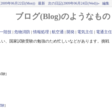
009年06月22日(Mon))
最新
次の日記(2009年06月24日(Wed))»
編集
ブログ(Blog)のようなもの
一陸技
|
危物消防
|
情報処理
|
航空通
|
開発
|
電気主任
|
電通主任
しい、国家試験受験の勉強のため忙しいなどがあります。挑戦
試験]
試験
]