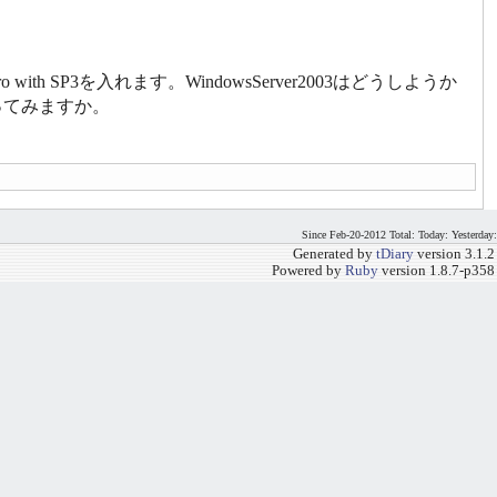
th SP3を入れます。WindowsServer2003はどうしようか
ってみますか。
Since Feb-20-2012 Total: Today: Yesterday:
Generated by
tDiary
version 3.1.2
Powered by
Ruby
version 1.8.7-p358