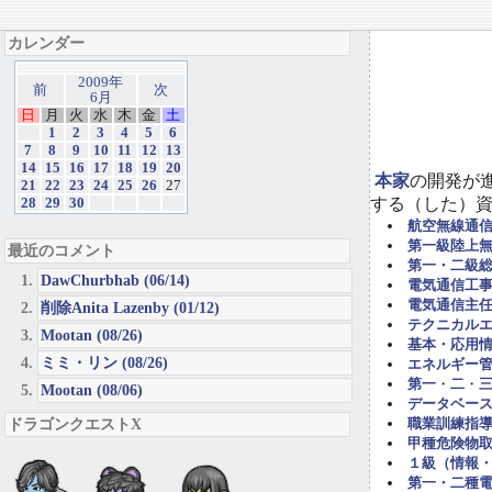
カレンダー
2009年
前
次
6月
日
月
火
水
木
金
土
1
2
3
4
5
6
7
8
9
10
11
12
13
14
15
16
17
18
19
20
本家
の開発が
21
22
23
24
25
26
27
する（した）
28
29
30
航空無線通
第一級陸上
最近のコメント
第一・二級
DawChurbhab (06/14)
電気通信工事担
電気通信主任
削除Anita Lazenby (01/12)
テクニカル
Mootan (08/26)
基本・応用
ミミ・リン (08/26)
エネルギー管
第一
・
二
・
Mootan (08/06)
データベー
ドラゴンクエストX
職業訓練指導
甲種危険物取
１級（情報
第一・二種