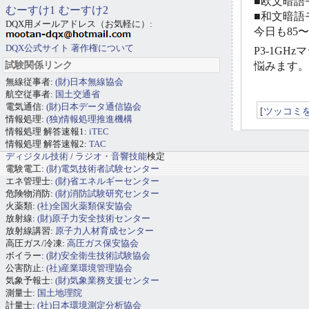
■欧文暗語モ
むーすけ1
むーすけ2
■和文暗語モ
DQX用メールアドレス（お気軽に）:
今日も85
DQX公式サイト
著作権について
P3-1GH
試験関係リンク
悩みます。
無線従事者:
(財)日本無線協会
航空従事者:
国土交通省
電気通信:
(財)日本データ通信協会
[
ツッコミ
情報処理:
(独)情報処理推進機構
情報処理 解答速報1:
iTEC
情報処理 解答速報2:
TAC
ディジタル技術
/
ラジオ・音響技能
検定
電験電工:
(財)電気技術者試験センター
エネ管理士:
(財)省エネルギーセンター
危険物消防:
(財)消防試験研究センター
火薬類:
(社)全国火薬類保安協会
放射線:
(財)原子力安全技術センター
放射線講習:
原子力人材育成センター
高圧ガス/冷凍:
高圧ガス保安協会
ボイラー:
(財)安全衛生技術試験協会
公害防止:
(社)産業環境管理協会
気象予報士:
(財)気象業務支援センター
測量士:
国土地理院
計量士:
(社)日本環境測定分析協会