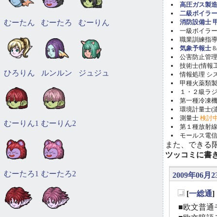
高圧ガス製造
二級ボイラ
むーたん
むーたろ
むーりん
消防設備士 甲
一級ボイラー技
職業訓練指導員
気象予報士
8
公害防止管理者(
技術士(情報工学)
ひろりん
ルンルン
ジュジュ
情報処理 システ
甲種火薬類製造
１・２級ラ
第一種冷凍機械
環境計量士(濃
測量士
検討
むーりん1
むーりん2
第１種放射線取
モールス電信
また、できる
ツッコミに書
むーたろ1
むーたろ2
2009年06月2
[
一総通
_
■欧文普通モ