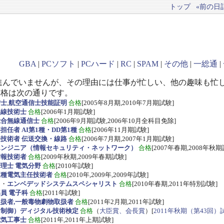
トップ
«前の日記(
GBA
|
PCソフト
|
PCハード
|
RC
|
SPAM
|
その他
|
一総通
|
進んでいませんが、その理由には仕事が忙しい、他の趣味も忙
資格は次の通りです。
信士
,
航空通信士技能証明
合格
[2005年8月期,2010年7月期試験]
無線技術士
合格
[2006年1月期試験]
総合無線通信士
合格
[2006年9月期試験,2006年10月全科目免除]
任者 AI第1種・DD第1種
合格
[2006年11月期試験]
技術者 伝送交換・線路
合格
[2006年7月期,2007年1月期試験]
エンジニア（情報セキュリティ・ネットワーク）
合格
[2007年春期,2008年秋期
情報技術者
合格
[2009年秋期,2009年春期試験]
理士 電気分野
合格
[2010年試験]
三種電気主任技術者
合格
[2010年,2009年,2009年試験]
ス
・
エンベデッドシステムスペシャリスト
合格
[2010年春期,2011年特別試験]
員 電子科
合格
[2011年試験]
扱者,一般毒物劇物取扱者
合格
[2011年2月期,2011年試験]
・制御）ディジタル技術検定
合格
（
大臣賞、会長賞
）[
2011年秋期（第43回）
電気工事士
合格
[2011年,2011年上期試験]