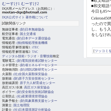
■欧文暗語モ
むーすけ1
むーすけ2
■和文暗語モ
DQX用メールアドレス（お気軽に）:
今日も85
DQX公式サイト
著作権について
Celer
試験関係リンク
ったので買
し、もう入
無線従事者:
(財)日本無線協会
航空従事者:
国土交通省
をしなけれ
電気通信:
(財)日本データ通信協会
情報処理:
(独)情報処理推進機構
情報処理 解答速報1:
iTEC
[
ツッコミ
情報処理 解答速報2:
TAC
ディジタル技術
/
ラジオ・音響技能
検定
電験電工:
(財)電気技術者試験センター
エネ管理士:
(財)省エネルギーセンター
危険物消防:
(財)消防試験研究センター
火薬類:
(社)全国火薬類保安協会
放射線:
(財)原子力安全技術センター
放射線講習:
原子力人材育成センター
高圧ガス/冷凍:
高圧ガス保安協会
ボイラー:
(財)安全衛生技術試験協会
公害防止:
(社)産業環境管理協会
気象予報士:
(財)気象業務支援センター
測量士:
国土地理院
計量士:
(社)日本環境測定分析協会