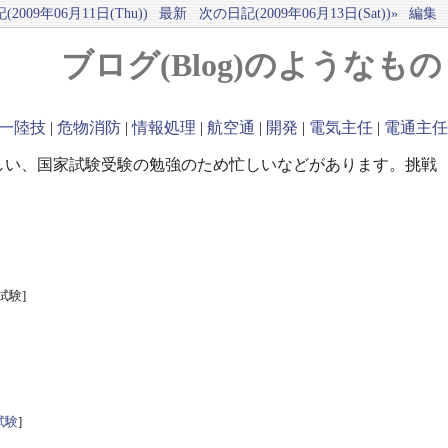
2009年06月11日(Thu))
最新
次の日記(2009年06月13日(Sat))»
編集
ブログ(Blog)のようなもの
一陸技
|
危物消防
|
情報処理
|
航空通
|
開発
|
電気主任
|
電通主任
しい、国家試験受験の勉強のため忙しいなどがあります。挑戦
試験]
試験
]