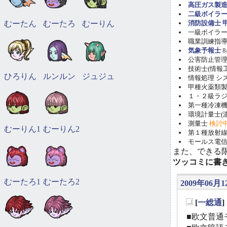
高圧ガス製造
二級ボイラ
むーたん
むーたろ
むーりん
消防設備士 甲
一級ボイラー技
職業訓練指導員
気象予報士
8
公害防止管理者(
技術士(情報工学)
ひろりん
ルンルン
ジュジュ
情報処理 システ
甲種火薬類製造
１・２級ラ
第一種冷凍機械
環境計量士(濃
測量士
検討
むーりん1
むーりん2
第１種放射線取
モールス電信
また、できる
ツッコミに書
むーたろ1
むーたろ2
2009年06月12
[
一総通
_
■欧文普通モ