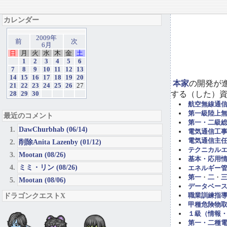
カレンダー
2009年
前
次
6月
日
月
火
水
木
金
土
1
2
3
4
5
6
7
8
9
10
11
12
13
14
15
16
17
18
19
20
本家
の開発が
21
22
23
24
25
26
27
する（した）
28
29
30
航空無線通
第一級陸上
最近のコメント
第一・二級
DawChurbhab (06/14)
電気通信工事担
電気通信主任
削除Anita Lazenby (01/12)
テクニカル
Mootan (08/26)
基本・応用
ミミ・リン (08/26)
エネルギー管
第一
・
二
・
Mootan (08/06)
データベー
ドラゴンクエストX
職業訓練指導
甲種危険物取
１級（情報
第一・二種