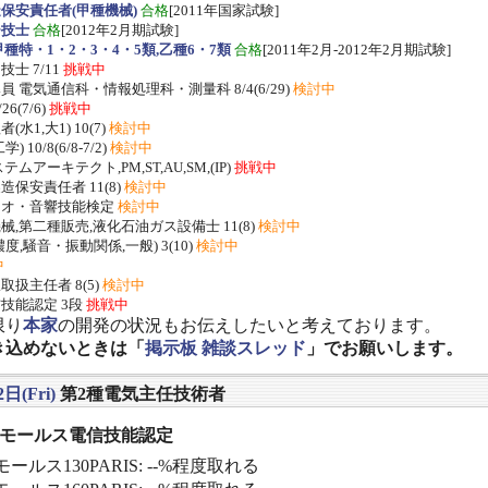
保安責任者(甲種機械)
合格
[2011年国家試験]
ー技士
合格
[2012年2月期試験]
種特・1・2・3・4・5類,乙種6・7類
合格
[2011年2月-2012年2月期試験]
士 7/11
挑戦中
 電気通信科・情報処理科・測量科 8/4(6/29)
検討中
/26(7/6)
挑戦中
水1,大1) 10(7)
検討中
 10/8(6/8-7/2)
検討中
ムアーキテクト,PM,ST,AU,SM,(IP)
挑戦中
保安責任者 11(8)
検討中
ジオ・音響技能検定
検討中
,第二種販売,液化石油ガス設備士 11(8)
検討中
度,騒音・振動関係,一般) 3(10)
検討中
中
扱主任者 8(5)
検討中
技能認定 3段
挑戦中
限り
本家
の開発の状況もお伝えしたいと考えております。
き込めないときは「
掲示板 雑談スレッド
」でお願いします。
日(Fri)
第2種電気主任技術者
] モールス電信技能認定
ールス130PARIS: --%程度取れる