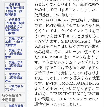
SSDは不要となりました。電池節約の
合格精選
300題 第一級陸
ため外して使用することにしました。
上無線技士試
使用感は、EWF無しで
験問題集
OCZESATATHR32Gはすばらしい性能
合格精選
320題 第一級陸
です。EWFが導入させているのかと思
上無線技術士
試験問題集
うくらいです。ただメインメモリを使
〈第2集〉
うEWFよりは若干遅いことは感じるこ
無線工学の
とができます。SHD-DI9M32Gは、読み
基礎 1・2陸技
受験教室
込みはそこそこ速い様なのですが書き
無線工学A
込みは遅いです。スレーブに使ってい
1・2陸技受験
たSHD-EP9M64Gよりはマシなようで
教室
す。どうにかシステムドライブとして
無線工学B
1・2陸技受験
も使用することはできると思いますが
教室
プチフリーズは覚悟しなければなりま
電波法規
せん。しかし、EWFを導入すると快適
1・2陸技受験
教室
です。EWF無しのOCZESATATHR32G
写真で学ぶ
よりも若干速いくらいになります。で
アンテナ
すので、OCZESATATHR32GはEWF無
航空無線通信
しの環境で、SHD-DI9M32GはEWFの
士用書籍
環境で使うことにしました。
無線従事者