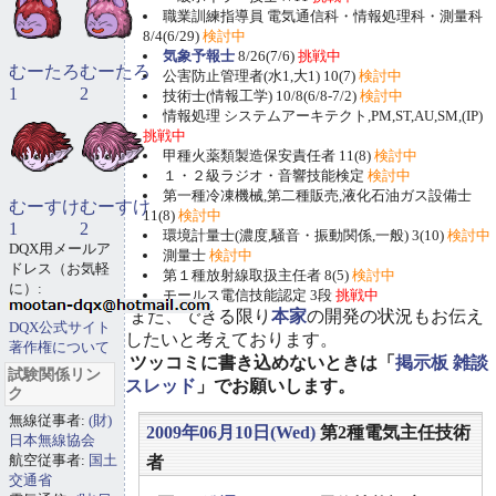
職業訓練指導員 電気通信科・情報処理科・測量科
8/4(6/29)
検討中
気象予報士
8/26(7/6)
挑戦中
むーたろ
むーたろ
公害防止管理者(水1,大1) 10(7)
検討中
1
2
技術士(情報工学) 10/8(6/8-7/2)
検討中
情報処理 システムアーキテクト,PM,ST,AU,SM,(IP)
挑戦中
甲種火薬類製造保安責任者 11(8)
検討中
１・２級ラジオ・音響技能検定
検討中
第一種冷凍機械,第二種販売,液化石油ガス設備士
むーすけ
むーすけ
11(8)
検討中
1
2
環境計量士(濃度,騒音・振動関係,一般) 3(10)
検討中
DQX用メールア
測量士
検討中
ドレス（お気軽
第１種放射線取扱主任者 8(5)
検討中
に）:
モールス電信技能認定 3段
挑戦中
また、できる限り
本家
の開発の状況もお伝え
DQX公式サイト
したいと考えております。
著作権について
ツッコミに書き込めないときは「
掲示板 雑談
試験関係リン
スレッド
」でお願いします。
ク
無線従事者:
(財)
2009年06月10日(Wed)
第2種電気主任技術
日本無線協会
航空従事者:
国土
者
交通省