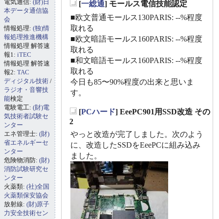
電気通信:
(財)日
[
一総通
] モールス電信技能認定
_
本データ通信協
■欧文普通モールス130PARIS: --%程度
会
取れる
情報処理:
(独)情
報処理推進機構
■欧文暗語モールス160PARIS: --%程度
情報処理 解答速
取れる
報1:
iTEC
■和文暗語モールス160PARIS: --%程度
情報処理 解答速
取れる
報2:
TAC
ディジタル技術
/
今日も85〜90%程度の出来と思いま
ラジオ・音響技
す。
能
検定
電験電工:
(財)電
[
PCハード
] EeePC901用SSD改造 その
気技術者試験セ
_
2
ンター
エネ管理士:
(財)
やっと改造が完了しました。次のよう
省エネルギーセ
に、改造したSSDをEeePCに組み込み
ンター
ました。
危険物消防:
(財)
消防試験研究セ
ンター
火薬類:
(社)全国
火薬類保安協会
放射線:
(財)原子
力安全技術セン