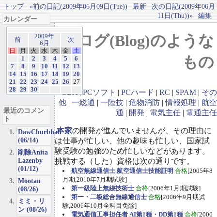
トップ
«前の日記(2009年06月09日(Tue))
最新
次の日記(2009年06月
11日(Thu))»
編集
カレンダー
ブログ(Blog)のような
2009年
前
次
6月
日
月
火
水
木
金
土
もの
1
2
3
4
5
6
7
8
9
10
11
12
13
14
15
16
17
18
19
20
21
22
23
24
25
26
27
28
29
30
GBA
|
PCソフト
|
PCハード
|
RC
|
SPAM
|
その
他
|
一総通
|
一陸技
|
危物消防
|
情報処理
|
航空
最近のコメン
通
|
開発
|
電気主任
|
電通主任
ト
本家
の開発が進んでいませんが、その理由に
DawChurbhab
(06/14)
は仕事が忙しい、他の趣味も忙しい、国家試
験受験の勉強のため忙しいなどがあります。
削除Anita
Lazenby
挑戦する（した）資格は次の通りです。
(01/12)
航空無線通信士
,
航空通信士技能証明
合格
[2005年8
月期,2010年7月期試験]
Mootan
第一級陸上無線技術士
合格
[2006年1月期試験]
(08/26)
第一・二級総合無線通信士
合格
[2006年9月期試
ミミ・リ
験,2006年10月全科目免除]
ン (08/26)
電気通信工事担任者 AI第1種・DD第1種
合格
[2006