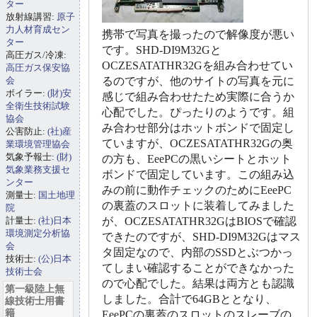
ター
放射線講習:
原子
力人材育成セン
携帯で写真を撮ったので解像度が悪い
ター
です。SHD-DI9M32Gと
高圧ガス/冷凍:
OCZESATATHR32Gを組み合わせてい
高圧ガス保安協
会
るのですが、他のサイトの写真を元に
ボイラー:
(財)安
感じで組み合わせたため実際に合うか
全衛生技術試験
心配でした。ぴったりのようです。組
協会
み合わせ部分はホットボンドで固定し
公害防止:
(社)産
ていますが、OCZESATATHR32Gの奥
業環境管理協会
気象予報士:
(財)
の方も、EeePCの黒いシートとホット
気象業務支援セ
ボンドで固定しています。この組み込
ンター
みの前に動作チェックのためにEeePC
測量士:
国土地理
の裏蓋のスロットに装着してみました
院
計量士:
(社)日本
が、OCZESATATHR32GはBIOSで確認
環境測定分析協
できたのですが、SHD-DI9M32Gはマス
会
タ固定なので、内部のSSDとぶつかっ
技術士:
(公)日本
てしまい確認することができなかった
技術士会
ので心配でした。結果は両方とも認識
第一級陸上無
しました。合計で64GBととなり、
線技術士用書
籍
EeePCの裏蓋のスロットのスレーブの