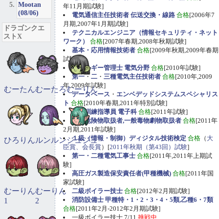
Mootan
年11月期試験]
(08/06)
電気通信主任技術者 伝送交換・線路
合格
[2006年7
月期,2007年1月期試験]
ドラゴンクエ
テクニカルエンジニア（情報セキュリティ・ネット
ストX
ワーク）
合格
[2007年春期,2008年秋期試験]
基本・応用情報技術者
合格
[2009年秋期,2009年春期
試験]
エネルギー管理士 電気分野
合格
[2010年試験]
第一
・
二
・
三種電気主任技術者
合格
[2010年,2009
年,2009年試験]
むーたん
むーたろ
むーりん
データベース
・
エンベデッドシステムスペシャリス
ト
合格
[2010年春期,2011年特別試験]
職業訓練指導員 電子科
合格
[2011年試験]
甲種危険物取扱者,一般毒物劇物取扱者
合格
[2011年
2月期,2011年試験]
１級（情報・制御）ディジタル技術検定
合格
（
大
ひろりん
ルンルン
ジュジュ
臣賞、会長賞
）[
2011年秋期（第43回）試験
]
第一・二種電気工事士
合格
[2011年,2011年上期試
験]
高圧ガス製造保安責任者(甲種機械)
合格
[2011年国
家試験]
むーりん
むーりん
二級ボイラー技士
合格
[2012年2月期試験]
消防設備士 甲種特・1・2・3・4・5類,乙種6・7類
1
2
合格
[2011年2月-2012年2月期試験]
一級ボイラー技士 7/11
挑戦中