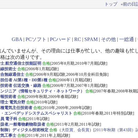
トップ
«前の日記(
GBA
|
PCソフト
|
PCハード
|
RC
|
SPAM
|
その他
|
一総通
|
進んでいませんが、その理由には仕事が忙しい、他の趣味も忙
資格は次の通りです。
信士
,
航空通信士技能証明
合格
[2005年8月期,2010年7月期試験]
無線技術士
合格
[2006年1月期試験]
総合無線通信士
合格
[2006年9月期試験,2006年10月全科目免除]
任者 AI第1種・DD第1種
合格
[2006年11月期試験]
技術者 伝送交換・線路
合格
[2006年7月期,2007年1月期試験]
エンジニア（情報セキュリティ・ネットワーク）
合格
[2007年春期,2008年秋期
情報技術者
合格
[2009年秋期,2009年春期試験]
理士 電気分野
合格
[2010年試験]
三種電気主任技術者
合格
[2010年,2009年,2009年試験]
ス
・
エンベデッドシステムスペシャリスト
合格
[2010年春期,2011年特別試験]
員 電子科
合格
[2011年試験]
扱者,一般毒物劇物取扱者
合格
[2011年2月期,2011年試験]
・制御）ディジタル技術検定
合格
（
大臣賞、会長賞
）[
2011年秋期（第43回）
電気工事士
合格
[2011年,2011年上期試験]