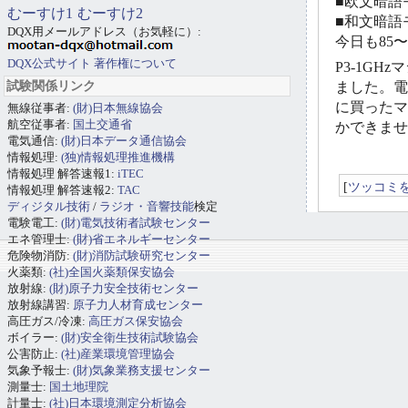
■欧文暗語モ
むーすけ1
むーすけ2
■和文暗語モ
DQX用メールアドレス（お気軽に）:
今日も85
DQX公式サイト
著作権について
P3-1G
試験関係リンク
ました。電
に買ったマ
無線従事者:
(財)日本無線協会
航空従事者:
国土交通省
かできませ
電気通信:
(財)日本データ通信協会
情報処理:
(独)情報処理推進機構
情報処理 解答速報1:
iTEC
[
ツッコミ
情報処理 解答速報2:
TAC
ディジタル技術
/
ラジオ・音響技能
検定
電験電工:
(財)電気技術者試験センター
エネ管理士:
(財)省エネルギーセンター
危険物消防:
(財)消防試験研究センター
火薬類:
(社)全国火薬類保安協会
放射線:
(財)原子力安全技術センター
放射線講習:
原子力人材育成センター
高圧ガス/冷凍:
高圧ガス保安協会
ボイラー:
(財)安全衛生技術試験協会
公害防止:
(社)産業環境管理協会
気象予報士:
(財)気象業務支援センター
測量士:
国土地理院
計量士:
(社)日本環境測定分析協会