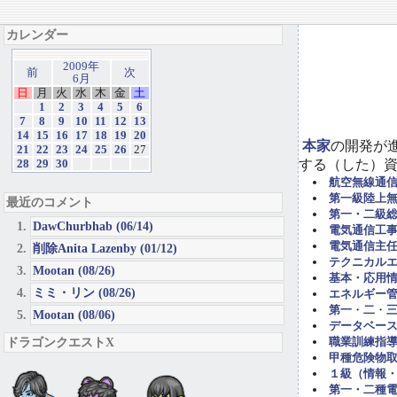
カレンダー
2009年
前
次
6月
日
月
火
水
木
金
土
1
2
3
4
5
6
7
8
9
10
11
12
13
14
15
16
17
18
19
20
本家
の開発が
21
22
23
24
25
26
27
する（した）
28
29
30
航空無線通
第一級陸上
最近のコメント
第一・二級
DawChurbhab (06/14)
電気通信工事担
電気通信主任
削除Anita Lazenby (01/12)
テクニカル
Mootan (08/26)
基本・応用
ミミ・リン (08/26)
エネルギー管
第一
・
二
・
Mootan (08/06)
データベー
ドラゴンクエストX
職業訓練指導
甲種危険物取
１級（情報
第一・二種