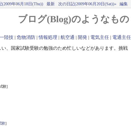
2009年06月18日(Thu))
最新
次の日記(2009年06月20日(Sat))»
編集
ブログ(Blog)のようなもの
一陸技
|
危物消防
|
情報処理
|
航空通
|
開発
|
電気主任
|
電通主任
しい、国家試験受験の勉強のため忙しいなどがあります。挑戦
試験]
試験
]