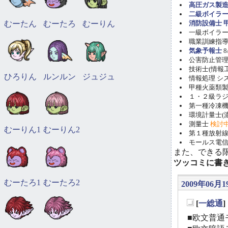
高圧ガス製造
二級ボイラ
むーたん
むーたろ
むーりん
消防設備士 甲
一級ボイラー技
職業訓練指導員
気象予報士
8
公害防止管理者(
技術士(情報工学)
ひろりん
ルンルン
ジュジュ
情報処理 システ
甲種火薬類製造
１・２級ラ
第一種冷凍機械
環境計量士(濃
測量士
検討
むーりん1
むーりん2
第１種放射線取
モールス電信
また、できる
ツッコミに書
むーたろ1
むーたろ2
2009年06月19
[
一総通
_
■欧文普通モ