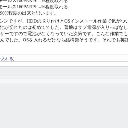
ールス160PARIS: --%程度取れる
ールス160PARIS: --%程度取れる
〜90%程度の出来と思います。
Hzマシンですが、HDDの取り付けとOSインストール作業で気
池が切れたのは初めてでした。普通はサブ電源が入りっぱなし
ザーですので電池がなくなっていた次第です。こんな作業でも結
んでした。OSを入れるだけなら結構楽そうです。それでも英
を入れる
]