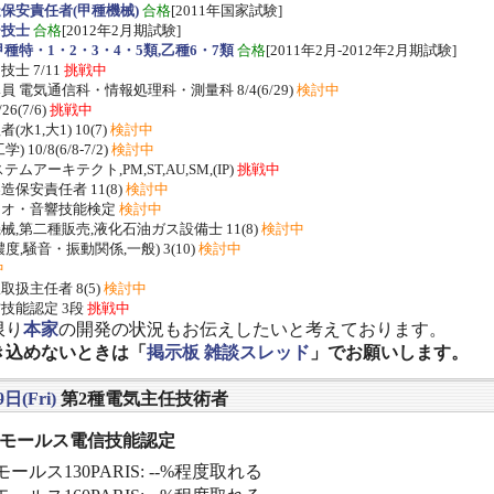
保安責任者(甲種機械)
合格
[2011年国家試験]
ー技士
合格
[2012年2月期試験]
種特・1・2・3・4・5類,乙種6・7類
合格
[2011年2月-2012年2月期試験]
士 7/11
挑戦中
 電気通信科・情報処理科・測量科 8/4(6/29)
検討中
/26(7/6)
挑戦中
水1,大1) 10(7)
検討中
 10/8(6/8-7/2)
検討中
ムアーキテクト,PM,ST,AU,SM,(IP)
挑戦中
保安責任者 11(8)
検討中
ジオ・音響技能検定
検討中
,第二種販売,液化石油ガス設備士 11(8)
検討中
度,騒音・振動関係,一般) 3(10)
検討中
中
扱主任者 8(5)
検討中
技能認定 3段
挑戦中
限り
本家
の開発の状況もお伝えしたいと考えております。
き込めないときは「
掲示板 雑談スレッド
」でお願いします。
日(Fri)
第2種電気主任技術者
] モールス電信技能認定
ールス130PARIS: --%程度取れる