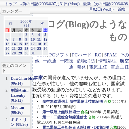
トップ
«前の日記(2006年07月31日(Mon))
最新
次の日記(2006年08
月02日(Wed))»
編集
カレンダー
ブログ(Blog)のような
2006年
前
次
8月
日
月
火
水
木
金
土
もの
1
2
3
4
5
6
7
8
9
10
11
12
13
14
15
16
17
18
19
20
21
22
23
24
25
26
27
28
29
30
31
GBA
|
PCソフト
|
PCハード
|
RC
|
SPAM
|
その
他
|
一総通
|
一陸技
|
危物消防
|
情報処理
|
航空
最近のコメン
通
|
開発
|
電気主任
|
電通主任
ト
本家
の開発が進んでいませんが、その理由に
DawChurbhab
(06/14)
は仕事が忙しい、他の趣味も忙しい、国家試
験受験の勉強のため忙しいなどがあります。
削除Anita
Lazenby
挑戦する（した）資格は次の通りです。
(01/12)
航空無線通信士
,
航空通信士技能証明
合格
[2005年8
月期,2010年7月期試験]
Mootan
第一級陸上無線技術士
合格
[2006年1月期試験]
(08/26)
第一・二級総合無線通信士
合格
[2006年9月期試
ミミ・リ
験,2006年10月全科目免除]
ン (08/26)
電気通信工事担任者 AI第1種・DD第1種
合格
[2006