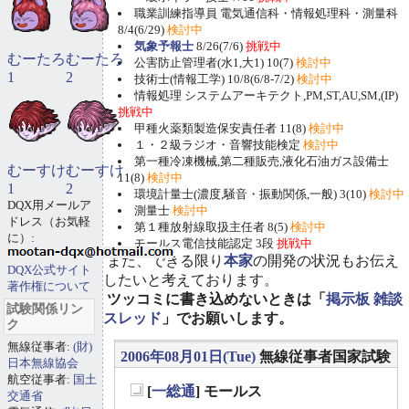
職業訓練指導員 電気通信科・情報処理科・測量科
8/4(6/29)
検討中
気象予報士
8/26(7/6)
挑戦中
むーたろ
むーたろ
公害防止管理者(水1,大1) 10(7)
検討中
1
2
技術士(情報工学) 10/8(6/8-7/2)
検討中
情報処理 システムアーキテクト,PM,ST,AU,SM,(IP)
挑戦中
甲種火薬類製造保安責任者 11(8)
検討中
１・２級ラジオ・音響技能検定
検討中
第一種冷凍機械,第二種販売,液化石油ガス設備士
むーすけ
むーすけ
11(8)
検討中
1
2
環境計量士(濃度,騒音・振動関係,一般) 3(10)
検討中
DQX用メールア
測量士
検討中
ドレス（お気軽
第１種放射線取扱主任者 8(5)
検討中
に）:
モールス電信技能認定 3段
挑戦中
また、できる限り
本家
の開発の状況もお伝え
DQX公式サイト
したいと考えております。
著作権について
ツッコミに書き込めないときは「
掲示板 雑談
試験関係リン
スレッド
」でお願いします。
ク
無線従事者:
(財)
2006年08月01日(Tue)
無線従事者国家試験
日本無線協会
航空従事者:
国土
[
一総通
] モールス
交通省
_