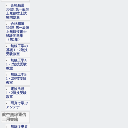
合格精選
300題 第一級陸
上無線技士試
験問題集
合格精選
320題 第一級陸
上無線技術士
試験問題集
〈第2集〉
無線工学の
基礎 1・2陸技
受験教室
無線工学A
1・2陸技受験
教室
無線工学B
1・2陸技受験
教室
電波法規
1・2陸技受験
教室
写真で学ぶ
アンテナ
航空無線通信
士用書籍
無線従事者