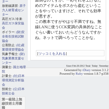
面倒なのですが。一応それを上げるた
ター
めのアイテムをボスから盗むというこ
放射線講習:
原子
力人材育成セン
とをやっていますけど、それでも効率
ター
が悪すぎ。
高圧ガス/冷凍:
この教本ですがやはり不満ですね。無
高圧ガス保安協
線LANに使うCCK変調の具体的なこと
会
ボイラー:
(財)安
ぐらい書いておいたらどうなんですか
全衛生技術試験
ね。ネットで調べろってことかな。
協会
公害防止:
(社)産
業環境管理協会
[
ツッコミを入れる
]
気象予報士:
(財)
気象業務支援セ
ンター
Since Feb-20-2012 Total: Today: Yesterday:
測量士:
国土地理
Generated by
tDiary
version 3.1.2
院
Powered by
Ruby
version 1.8.7-p358
計量士:
(社)日本
環境測定分析協
会
技術士:
(公)日本
技術士会
第一級陸上無
線技術士用書
籍