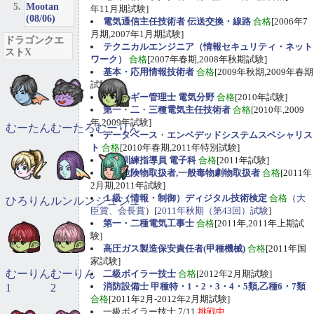
Mootan
年11月期試験]
(08/06)
電気通信主任技術者 伝送交換・線路
合格
[2006年7
月期,2007年1月期試験]
ドラゴンクエ
テクニカルエンジニア（情報セキュリティ・ネット
ストX
ワーク）
合格
[2007年春期,2008年秋期試験]
基本・応用情報技術者
合格
[2009年秋期,2009年春期
試験]
エネルギー管理士 電気分野
合格
[2010年試験]
第一
・
二
・
三種電気主任技術者
合格
[2010年,2009
年,2009年試験]
むーたん
むーたろ
むーりん
データベース
・
エンベデッドシステムスペシャリス
ト
合格
[2010年春期,2011年特別試験]
職業訓練指導員 電子科
合格
[2011年試験]
甲種危険物取扱者,一般毒物劇物取扱者
合格
[2011年
2月期,2011年試験]
１級（情報・制御）ディジタル技術検定
合格
（
大
ひろりん
ルンルン
ジュジュ
臣賞、会長賞
）[
2011年秋期（第43回）試験
]
第一・二種電気工事士
合格
[2011年,2011年上期試
験]
高圧ガス製造保安責任者(甲種機械)
合格
[2011年国
家試験]
むーりん
むーりん
二級ボイラー技士
合格
[2012年2月期試験]
消防設備士 甲種特・1・2・3・4・5類,乙種6・7類
1
2
合格
[2011年2月-2012年2月期試験]
一級ボイラー技士 7/11
挑戦中