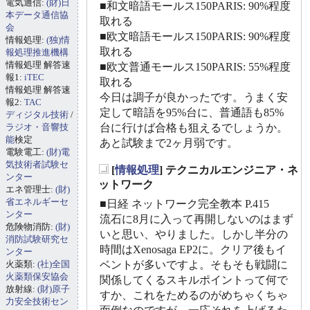
電気通信:
(財)日
■和文暗語モールス150PARIS: 90%程度
本データ通信協
取れる
会
■欧文暗語モールス150PARIS: 90%程度
情報処理:
(独)情
取れる
報処理推進機構
情報処理 解答速
■欧文普通モールス150PARIS: 55%程度
報1:
iTEC
取れる
情報処理 解答速
今日は調子が良かったです。うまく安
報2:
TAC
定して暗語を95%台に、普通語も85%
ディジタル技術
/
ラジオ・音響技
台に行けば合格も狙えるでしょうか。
能
検定
あと試験まで2ヶ月弱です。
電験電工:
(財)電
気技術者試験セ
[
情報処理
] テクニカルエンジニア・ネ
ンター
_
ットワーク
エネ管理士:
(財)
省エネルギーセ
■日経 ネットワーク完全教本 P.415
ンター
流石に8月に入って再開しないのはまず
危険物消防:
(財)
いと思い、やりました。しかし半分の
消防試験研究セ
時間はXenosaga EP2に。クリア後もイ
ンター
火薬類:
(社)全国
ベントが多いですよ。そもそも戦闘に
火薬類保安協会
関係してくるスキルポイントって何で
放射線:
(財)原子
すか、これをためるのがめちゃくちゃ
力安全技術セン