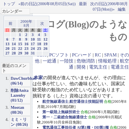
トップ
«前の日記(2006年08月05日(Sat))
最新
次の日記(2006年08月
07日(Mon))»
編集
カレンダー
ブログ(Blog)のような
2006年
前
次
8月
日
月
火
水
木
金
土
もの
1
2
3
4
5
6
7
8
9
10
11
12
13
14
15
16
17
18
19
20
21
22
23
24
25
26
27
28
29
30
31
GBA
|
PCソフト
|
PCハード
|
RC
|
SPAM
|
その
他
|
一総通
|
一陸技
|
危物消防
|
情報処理
|
航空
最近のコメン
通
|
開発
|
電気主任
|
電通主任
ト
本家
の開発が進んでいませんが、その理由に
DawChurbhab
(06/14)
は仕事が忙しい、他の趣味も忙しい、国家試
験受験の勉強のため忙しいなどがあります。
削除Anita
Lazenby
挑戦する（した）資格は次の通りです。
(01/12)
航空無線通信士
,
航空通信士技能証明
合格
[2005年8
月期,2010年7月期試験]
Mootan
第一級陸上無線技術士
合格
[2006年1月期試験]
(08/26)
第一・二級総合無線通信士
合格
[2006年9月期試
ミミ・リ
験,2006年10月全科目免除]
ン (08/26)
電気通信工事担任者 AI第1種・DD第1種
合格
[2006