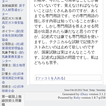
の教本、今のところ簡単なことしか書
ター
いていないです。覚えなければならな
放射線講習:
原子
力人材育成セン
いことはたくさんあるのですが、あく
ター
までも専門用語です。その専門用語の
高圧ガス/冷凍:
指し示す内容は知っていることが多い
高圧ガス保安協
です。しかし専門用語を答えさせる問
会
ボイラー:
(財)安
題が出題されたら嫌だなと思うのです
全衛生技術試験
が、記述式では嫌でも専門用語を使い
協会
ますし。テクニカルな試験で記憶力テ
公害防止:
(社)産
ストみたいのは止めて欲しいのです
業環境管理協会
が、国家試験は実はそんなところで
気象予報士:
(財)
気象業務支援セ
す。記述式は国語の問題ですし。私は
ンター
どちらも苦手。
測量士:
国土地理
院
計量士:
(社)日本
環境測定分析協
[
ツッコミを入れる
]
会
技術士:
(公)日本
Since Feb-20-2012 Total: Today: Yesterday:
技術士会
Generated by
tDiary
version 3.1.2
第一級陸上無
Powered by
Ruby
version 1.8.7-p358
線技術士用書
籍