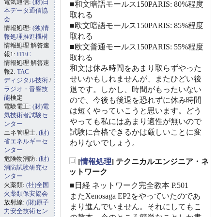
電気通信:
(財)日
■和文暗語モールス150PARIS: 80%程度
本データ通信協
取れる
会
■欧文暗語モールス150PARIS: 85%程度
情報処理:
(独)情
取れる
報処理推進機構
情報処理 解答速
■欧文普通モールス150PARIS: 55%程度
報1:
iTEC
取れる
情報処理 解答速
和文は休み時間をあまり取らずやった
報2:
TAC
せいかもしれませんが、またひどい後
ディジタル技術
/
ラジオ・音響技
退です。しかし、時間がもったいない
能
検定
ので、今後も後退を恐れずに休み時間
電験電工:
(財)電
は短くやっていこうと思います。どう
気技術者試験セ
やっても私にはあまり適性が無いので
ンター
試験に合格できるかは厳しいことに変
エネ管理士:
(財)
省エネルギーセ
わりないでしょう。
ンター
危険物消防:
(財)
[
情報処理
] テクニカルエンジニア・ネ
消防試験研究セ
_
ットワーク
ンター
火薬類:
(社)全国
■日経 ネットワーク完全教本 P.501
火薬類保安協会
またXenosaga EP2をやっていたのであ
放射線:
(財)原子
まり進んでいません。それにしてもこ
力安全技術セン