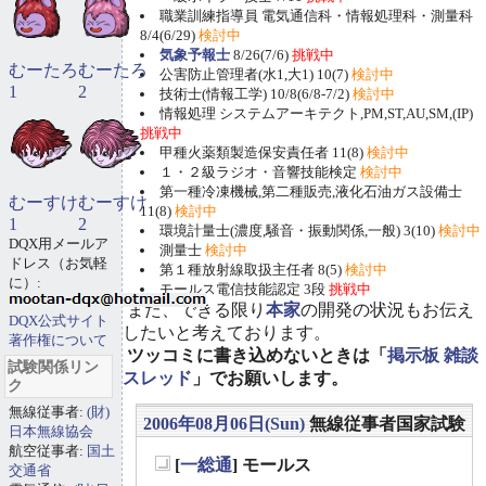
職業訓練指導員 電気通信科・情報処理科・測量科
8/4(6/29)
検討中
気象予報士
8/26(7/6)
挑戦中
むーたろ
むーたろ
公害防止管理者(水1,大1) 10(7)
検討中
1
2
技術士(情報工学) 10/8(6/8-7/2)
検討中
情報処理 システムアーキテクト,PM,ST,AU,SM,(IP)
挑戦中
甲種火薬類製造保安責任者 11(8)
検討中
１・２級ラジオ・音響技能検定
検討中
第一種冷凍機械,第二種販売,液化石油ガス設備士
むーすけ
むーすけ
11(8)
検討中
1
2
環境計量士(濃度,騒音・振動関係,一般) 3(10)
検討中
DQX用メールア
測量士
検討中
ドレス（お気軽
第１種放射線取扱主任者 8(5)
検討中
に）:
モールス電信技能認定 3段
挑戦中
また、できる限り
本家
の開発の状況もお伝え
DQX公式サイト
したいと考えております。
著作権について
ツッコミに書き込めないときは「
掲示板 雑談
試験関係リン
スレッド
」でお願いします。
ク
無線従事者:
(財)
2006年08月06日(Sun)
無線従事者国家試験
日本無線協会
航空従事者:
国土
[
一総通
] モールス
交通省
_