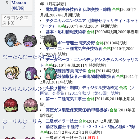
Mootan
年11月期試験]
(08/06)
電気通信主任技術者 伝送交換・線路
合格
[2006年7
月期,2007年1月期試験]
ドラゴンクエ
テクニカルエンジニア（情報セキュリティ・ネット
ストX
ワーク）
合格
[2007年春期,2008年秋期試験]
基本・応用情報技術者
合格
[2009年秋期,2009年春期
試験]
エネルギー管理士 電気分野
合格
[2010年試験]
第一
・
二
・
三種電気主任技術者
合格
[2010年,2009
年,2009年試験]
むーたん
むーたろ
むーりん
データベース
・
エンベデッドシステムスペシャリス
ト
合格
[2010年春期,2011年特別試験]
職業訓練指導員 電子科
合格
[2011年試験]
甲種危険物取扱者,一般毒物劇物取扱者
合格
[2011年
2月期,2011年試験]
１級（情報・制御）ディジタル技術検定
合格
（
大
ひろりん
ルンルン
ジュジュ
臣賞、会長賞
）[
2011年秋期（第43回）試験
]
第一・二種電気工事士
合格
[2011年,2011年上期試
験]
高圧ガス製造保安責任者(甲種機械)
合格
[2011年国
家試験]
むーりん
むーりん
二級ボイラー技士
合格
[2012年2月期試験]
消防設備士 甲種特・1・2・3・4・5類,乙種6・7類
1
2
合格
[2011年2月-2012年2月期試験]
一級ボイラー技士 7/11
挑戦中