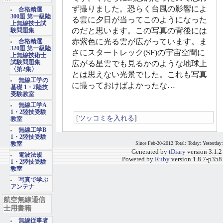
ず撮りました。恐らく台風の影響によ
合格精選
300題 第一級陸
る雲に夕日が当ってこのようになった
上無線技士試
のだと思います。この写真の背後には
験問題集
赤紫色に光る雲が広がっています。ま
合格精選
320題 第一級陸
さにスタートレック(SF)の宇宙空間に
上無線技術士
試験問題集
広がる星雲でも見るかのような地球上
〈第2集〉
とは思えない光景でした。これも写真
無線工学の
に撮っておけばよかったな…
基礎 1・2陸技
受験教室
無線工学A
1・2陸技受験
[
ツッコミを入れる
]
教室
無線工学B
1・2陸技受験
Since Feb-20-2012 Total: Today: Yesterday:
教室
Generated by
tDiary
version 3.1.2
電波法規
Powered by
Ruby
version 1.8.7-p358
1・2陸技受験
教室
写真で学ぶ
アンテナ
航空無線通信
士用書籍
無線従事者