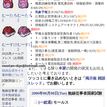
職業訓練指導員 電気通信科・情報処理科・測量科
8/4(6/29)
検討中
気象予報士
8/26(7/6)
挑戦中
むーたろ
むーたろ
公害防止管理者(水1,大1) 10(7)
検討中
1
2
技術士(情報工学) 10/8(6/8-7/2)
検討中
情報処理 システムアーキテクト,PM,ST,AU,SM,(IP)
挑戦中
甲種火薬類製造保安責任者 11(8)
検討中
１・２級ラジオ・音響技能検定
検討中
第一種冷凍機械,第二種販売,液化石油ガス設備士
むーすけ
むーすけ
11(8)
検討中
1
2
環境計量士(濃度,騒音・振動関係,一般) 3(10)
検討中
DQX用メールア
測量士
検討中
ドレス（お気軽
第１種放射線取扱主任者 8(5)
検討中
に）:
モールス電信技能認定 3段
挑戦中
また、できる限り
本家
の開発の状況もお伝え
DQX公式サイト
したいと考えております。
著作権について
ツッコミに書き込めないときは「
掲示板 雑談
試験関係リン
スレッド
」でお願いします。
ク
無線従事者:
(財)
2006年08月08日(Tue)
無線従事者国家試験
日本無線協会
航空従事者:
国土
[
一総通
] モールス
交通省
_