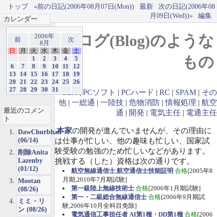
トップ
«前の日記(2006年08月07日(Mon))
最新
次の日記(2006年08
月09日(Wed))»
編集
カレンダー
ブログ(Blog)のような
2006年
前
次
8月
日
月
火
水
木
金
土
もの
1
2
3
4
5
6
7
8
9
10
11
12
13
14
15
16
17
18
19
20
21
22
23
24
25
26
27
28
29
30
31
GBA
|
PCソフト
|
PCハード
|
RC
|
SPAM
|
その
他
|
一総通
|
一陸技
|
危物消防
|
情報処理
|
航空
最近のコメン
通
|
開発
|
電気主任
|
電通主任
ト
本家
の開発が進んでいませんが、その理由に
DawChurbhab
(06/14)
は仕事が忙しい、他の趣味も忙しい、国家試
験受験の勉強のため忙しいなどがあります。
削除Anita
Lazenby
挑戦する（した）資格は次の通りです。
(01/12)
航空無線通信士
,
航空通信士技能証明
合格
[2005年8
月期,2010年7月期試験]
Mootan
第一級陸上無線技術士
合格
[2006年1月期試験]
(08/26)
第一・二級総合無線通信士
合格
[2006年9月期試
ミミ・リ
験,2006年10月全科目免除]
ン (08/26)
電気通信工事担任者 AI第1種・DD第1種
合格
[2006