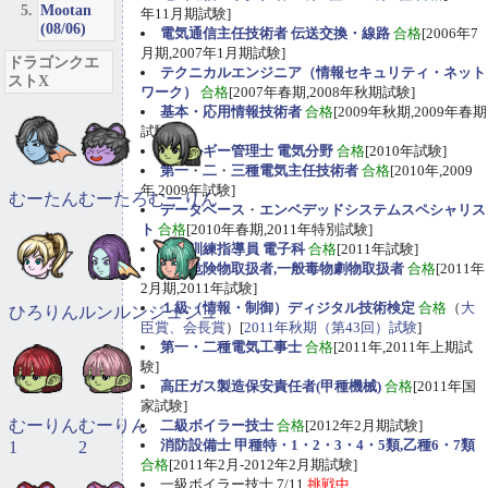
Mootan
年11月期試験]
(08/06)
電気通信主任技術者 伝送交換・線路
合格
[2006年7
月期,2007年1月期試験]
ドラゴンクエ
テクニカルエンジニア（情報セキュリティ・ネット
ストX
ワーク）
合格
[2007年春期,2008年秋期試験]
基本・応用情報技術者
合格
[2009年秋期,2009年春期
試験]
エネルギー管理士 電気分野
合格
[2010年試験]
第一
・
二
・
三種電気主任技術者
合格
[2010年,2009
年,2009年試験]
むーたん
むーたろ
むーりん
データベース
・
エンベデッドシステムスペシャリス
ト
合格
[2010年春期,2011年特別試験]
職業訓練指導員 電子科
合格
[2011年試験]
甲種危険物取扱者,一般毒物劇物取扱者
合格
[2011年
2月期,2011年試験]
１級（情報・制御）ディジタル技術検定
合格
（
大
ひろりん
ルンルン
ジュジュ
臣賞、会長賞
）[
2011年秋期（第43回）試験
]
第一・二種電気工事士
合格
[2011年,2011年上期試
験]
高圧ガス製造保安責任者(甲種機械)
合格
[2011年国
家試験]
むーりん
むーりん
二級ボイラー技士
合格
[2012年2月期試験]
消防設備士 甲種特・1・2・3・4・5類,乙種6・7類
1
2
合格
[2011年2月-2012年2月期試験]
一級ボイラー技士 7/11
挑戦中