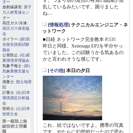
す。つまり頭の短点の有無の認識が混
ター
乱しているみたいです。困りました
放射線講習:
原子
力人材育成セン
ね…
ター
高圧ガス/冷凍:
[
情報処理
] テクニカルエンジニア・ネ
高圧ガス保安協
_
ットワーク
会
ボイラー:
(財)安
■日経 ネットワーク完全教本 P.535
全衛生技術試験
昨日と同様。Xenosaga EP2を半分やっ
協会
ていました。この試験うかる気あるの
公害防止:
(社)産
かと言われそうな感じです。
業環境管理協会
気象予報士:
(財)
[
その他
] 本日の夕日
気象業務支援セ
_
ンター
測量士:
国土地理
院
計量士:
(社)日本
環境測定分析協
会
技術士:
(公)日本
技術士会
第一級陸上無
これ、絵ではないですよ。携帯の写真
線技術士用書
籍
です。やたらに幻想的だったので思わ