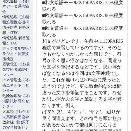
電気通信:
(財)日
■和文暗語モールス150PARIS: 75%程度
本データ通信協
取れる
会
■欧文暗語モールス150PARIS: 90%程度
情報処理:
(独)情
取れる
報処理推進機構
情報処理 解答速
■欧文普通モールス150PARIS: 55%程度
報1:
iTEC
取れる
情報処理 解答速
和文がひどいです。午前中に130PARIS
報2:
TAC
程度で練習しているのですが、そのと
ディジタル技術
/
ラジオ・音響技
きもかなりおかしかった感じです。符
能
検定
号が全く思い浮かばなくなる、間違っ
電験電工:
(財)電
た文字を筆記するなどです。思い浮か
気技術者試験セ
ばなくなるのは今回は9文字連続でし
ンター
た。これが無ければ80%台に乗ったと
エネ管理士:
(財)
省エネルギーセ
思うのですけど。更に致命的なのは間
ンター
違った文字を筆記することです。なぜ
危険物消防:
(財)
か思い浮かぶ文字と筆記する文字が異
消防試験研究セ
なります。例え
ンター
火薬類:
(社)全国
ば'5'と'ヌ'、'キ'と'」'、'サ'と'、'辺りが
火薬類保安協会
良く間違えます。どの符号も頭に短点
放射線:
(財)原子
があるかないかで他は同じになりま
力安全技術セン