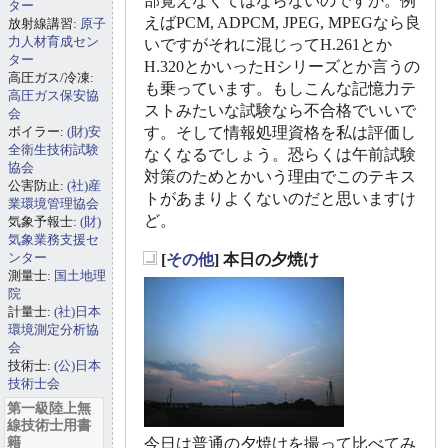
部覚えなくてはならないのですか。例
ター
えばPCM, ADPCM, JPEG, MPEGなら良
放射線講習:
原子
力人材育成セン
いですがそれに混じってH.261とか
ター
H.320とかいったHシリーズとか言うの
高圧ガス/冷凍:
も乗っています。もしこんな記憶力テ
高圧ガス保安協
ストみたいな試験なら不合格でいいで
会
ボイラー:
(財)安
す。そして情報処理資格を私は評価し
全衛生技術試験
なくなるでしょう。恐らくは午前試験
協会
対策のためとかいう理由でこのテキス
公害防止:
(社)産
トがあまりよくないのだと思いますけ
業環境管理協会
ど。
気象予報士:
(財)
気象業務支援セ
ンター
[
その他
] 本日の夕焼け
_
測量士:
国土地理
院
計量士:
(社)日本
環境測定分析協
会
技術士:
(公)日本
技術士会
第一級陸上無
線技術士用書
籍
今日は普通の夕焼けを撮って比べてみ