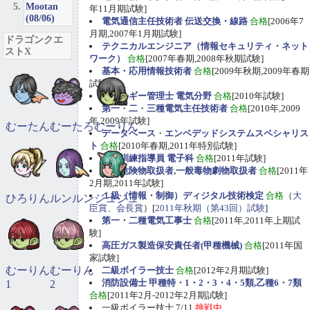
Mootan
年11月期試験]
(08/06)
電気通信主任技術者 伝送交換・線路
合格
[2006年7
月期,2007年1月期試験]
ドラゴンクエ
テクニカルエンジニア（情報セキュリティ・ネット
ストX
ワーク）
合格
[2007年春期,2008年秋期試験]
基本・応用情報技術者
合格
[2009年秋期,2009年春期
試験]
エネルギー管理士 電気分野
合格
[2010年試験]
第一
・
二
・
三種電気主任技術者
合格
[2010年,2009
年,2009年試験]
むーたん
むーたろ
むーりん
データベース
・
エンベデッドシステムスペシャリス
ト
合格
[2010年春期,2011年特別試験]
職業訓練指導員 電子科
合格
[2011年試験]
甲種危険物取扱者,一般毒物劇物取扱者
合格
[2011年
2月期,2011年試験]
１級（情報・制御）ディジタル技術検定
合格
（
大
ひろりん
ルンルン
ジュジュ
臣賞、会長賞
）[
2011年秋期（第43回）試験
]
第一・二種電気工事士
合格
[2011年,2011年上期試
験]
高圧ガス製造保安責任者(甲種機械)
合格
[2011年国
家試験]
むーりん
むーりん
二級ボイラー技士
合格
[2012年2月期試験]
消防設備士 甲種特・1・2・3・4・5類,乙種6・7類
1
2
合格
[2011年2月-2012年2月期試験]
一級ボイラー技士 7/11
挑戦中