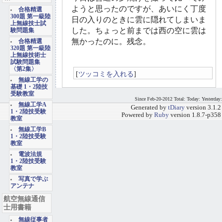
ようと思ったのですが、あいにく丁度
合格精選
300題 第一級陸
日の入りのときに雲に隠れてしまいま
上無線技士試
した。ちょっと前までは西の空に雲は
験問題集
無かったのに。残念。
合格精選
320題 第一級陸
上無線技術士
試験問題集
〈第2集〉
[
ツッコミを入れる
]
無線工学の
基礎 1・2陸技
受験教室
Since Feb-20-2012 Total: Today: Yesterday:
無線工学A
Generated by
tDiary
version 3.1.2
1・2陸技受験
Powered by
Ruby
version 1.8.7-p358
教室
無線工学B
1・2陸技受験
教室
電波法規
1・2陸技受験
教室
写真で学ぶ
アンテナ
航空無線通信
士用書籍
無線従事者