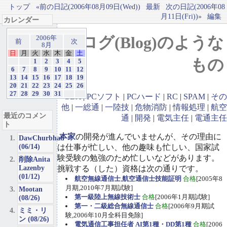
トップ
«前の日記(2006年08月09日(Wed))
最新
次の日記(2006年08
月11日(Fri))»
編集
カレンダー
ブログ(Blog)のような
2006年
前
次
8月
日
月
火
水
木
金
土
もの
1
2
3
4
5
6
7
8
9
10
11
12
13
14
15
16
17
18
19
20
21
22
23
24
25
26
27
28
29
30
31
GBA
|
PCソフト
|
PCハード
|
RC
|
SPAM
|
その
他
|
一総通
|
一陸技
|
危物消防
|
情報処理
|
航空
最近のコメン
通
|
開発
|
電気主任
|
電通主任
ト
本家
の開発が進んでいませんが、その理由に
DawChurbhab
(06/14)
は仕事が忙しい、他の趣味も忙しい、国家試
験受験の勉強のため忙しいなどがあります。
削除Anita
Lazenby
挑戦する（した）資格は次の通りです。
(01/12)
航空無線通信士
,
航空通信士技能証明
合格
[2005年8
月期,2010年7月期試験]
Mootan
第一級陸上無線技術士
合格
[2006年1月期試験]
(08/26)
第一・二級総合無線通信士
合格
[2006年9月期試
ミミ・リ
験,2006年10月全科目免除]
ン (08/26)
電気通信工事担任者 AI第1種・DD第1種
合格
[2006