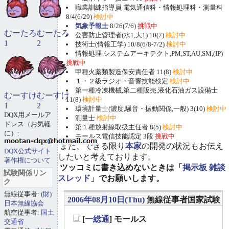
職業訓練指導員 電気通信科・情報処理科・測量科
8/4(6/29)
検討中
気象予報士
8/26(7/6)
挑戦中
むーたろ
むーたろ
公害防止管理者(水1,大1) 10(7)
検討中
1
2
技術士(情報工学) 10/8(6/8-7/2)
検討中
情報処理 システムアーキテクト,PM,ST,AU,SM,(IP)
挑戦中
甲種火薬類製造保安責任者 11(8)
検討中
１・２級ラジオ・音響技能検定
検討中
第一種冷凍機械,第二種販売,液化石油ガス設備士
むーすけ
むーすけ
11(8)
検討中
1
2
環境計量士(濃度,騒音・振動関係,一般) 3(10)
検討中
DQX用メールア
測量士
検討中
ドレス（お気軽
第１種放射線取扱主任者 8(5)
検討中
に）:
モールス電信技能認定 3段
挑戦中
また、できる限り
本家
の開発の状況もお伝え
DQX公式サイト
したいと考えております。
著作権について
ツッコミに書き込めないときは「
掲示板 雑談
試験関係リン
スレッド
」でお願いします。
ク
無線従事者:
(財)
2006年08月10日(Thu)
無線従事者国家試験
日本無線協会
航空従事者:
国土
[
一総通
] モールス
交通省
_