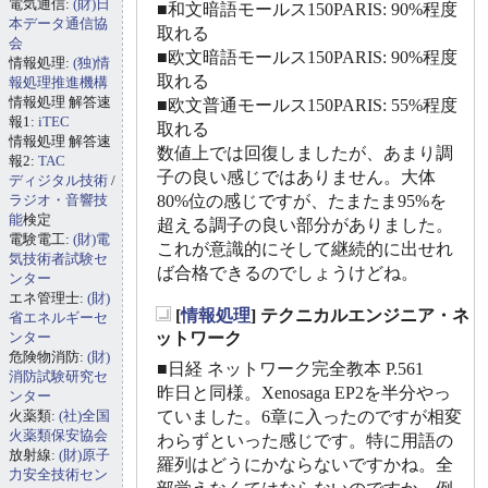
電気通信:
(財)日
■和文暗語モールス150PARIS: 90%程度
本データ通信協
取れる
会
■欧文暗語モールス150PARIS: 90%程度
情報処理:
(独)情
取れる
報処理推進機構
情報処理 解答速
■欧文普通モールス150PARIS: 55%程度
報1:
iTEC
取れる
情報処理 解答速
数値上では回復しましたが、あまり調
報2:
TAC
子の良い感じではありません。大体
ディジタル技術
/
ラジオ・音響技
80%位の感じですが、たまたま95%を
能
検定
超える調子の良い部分がありました。
電験電工:
(財)電
これが意識的にそして継続的に出せれ
気技術者試験セ
ば合格できるのでしょうけどね。
ンター
エネ管理士:
(財)
[
情報処理
] テクニカルエンジニア・ネ
省エネルギーセ
_
ンター
ットワーク
危険物消防:
(財)
■日経 ネットワーク完全教本 P.561
消防試験研究セ
昨日と同様。Xenosaga EP2を半分やっ
ンター
火薬類:
(社)全国
ていました。6章に入ったのですが相変
火薬類保安協会
わらずといった感じです。特に用語の
放射線:
(財)原子
羅列はどうにかならないですかね。全
力安全技術セン