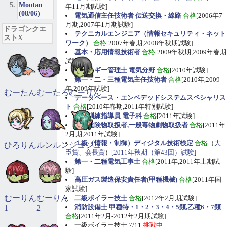
Mootan
年11月期試験]
(08/06)
電気通信主任技術者 伝送交換・線路
合格
[2006年7
月期,2007年1月期試験]
ドラゴンクエ
テクニカルエンジニア（情報セキュリティ・ネット
ストX
ワーク）
合格
[2007年春期,2008年秋期試験]
基本・応用情報技術者
合格
[2009年秋期,2009年春期
試験]
エネルギー管理士 電気分野
合格
[2010年試験]
第一
・
二
・
三種電気主任技術者
合格
[2010年,2009
年,2009年試験]
むーたん
むーたろ
むーりん
データベース
・
エンベデッドシステムスペシャリス
ト
合格
[2010年春期,2011年特別試験]
職業訓練指導員 電子科
合格
[2011年試験]
甲種危険物取扱者,一般毒物劇物取扱者
合格
[2011年
2月期,2011年試験]
１級（情報・制御）ディジタル技術検定
合格
（
大
ひろりん
ルンルン
ジュジュ
臣賞、会長賞
）[
2011年秋期（第43回）試験
]
第一・二種電気工事士
合格
[2011年,2011年上期試
験]
高圧ガス製造保安責任者(甲種機械)
合格
[2011年国
家試験]
むーりん
むーりん
二級ボイラー技士
合格
[2012年2月期試験]
消防設備士 甲種特・1・2・3・4・5類,乙種6・7類
1
2
合格
[2011年2月-2012年2月期試験]
一級ボイラー技士 7/11
挑戦中