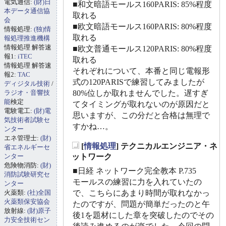
電気通信:
(財)日
■和文暗語モールス160PARIS: 85%程度
本データ通信協
取れる
会
■欧文暗語モールス160PARIS: 80%程度
情報処理:
(独)情
取れる
報処理推進機構
情報処理 解答速
■欧文普通モールス120PARIS: 80%程度
報1:
iTEC
取れる
情報処理 解答速
それぞれについて、本番と同じ電報形
報2:
TAC
式の120PARISで練習してみましたが
ディジタル技術
/
ラジオ・音響技
80%位しか取れませんでした。遅すぎ
能
検定
てタイミングが取れないのが原因だと
電験電工:
(財)電
思いますが、この分だと合格は無理で
気技術者試験セ
すかね…。
ンター
エネ管理士:
(財)
[
情報処理
] テクニカルエンジニア・ネ
省エネルギーセ
_
ンター
ットワーク
危険物消防:
(財)
■日経 ネットワーク完全教本 P.735
消防試験研究セ
モールスの練習に力を入れていたの
ンター
火薬類:
(社)全国
で、こちらにあまり時間が取れなかっ
火薬類保安協会
たのですが、問題が簡単だったのと午
放射線:
(財)原子
後1を題材にした章を突破したのでその
力安全技術セン