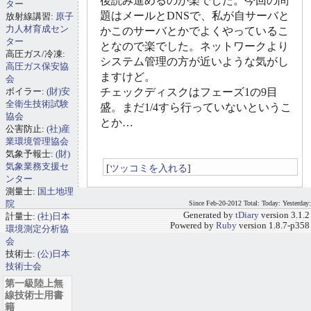
後読み進めるのが楽でした。今回の問
ター
題はメールとDNSで、私が自サーバと
放射線講習:
原子
力人材育成セン
かこのサーバとかでよくやっているこ
ター
となので楽でした。ネットワークより
高圧ガス/冷凍:
システム管理の方が近いような気がし
高圧ガス保安協
ますけど。
会
ボイラー:
(財)安
チェックディスクはフェーズ1の9目
全衛生技術試験
盛。まだ1/4すら行っていないというこ
協会
とか…
公害防止:
(社)産
業環境管理協会
気象予報士:
(財)
気象業務支援セ
[
ツッコミを入れる
]
ンター
測量士:
国土地理
院
Since Feb-20-2012 Total: Today: Yesterday:
Generated by
tDiary
version 3.1.2
計量士:
(社)日本
Powered by
Ruby
version 1.8.7-p358
環境測定分析協
会
技術士:
(公)日本
技術士会
第一級陸上無
線技術士用書
籍