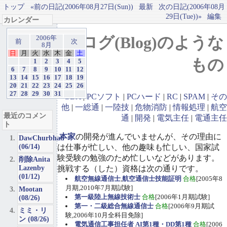
トップ
«前の日記(2006年08月27日(Sun))
最新
次の日記(2006年08月
29日(Tue))»
編集
カレンダー
ブログ(Blog)のような
2006年
前
次
8月
日
月
火
水
木
金
土
もの
1
2
3
4
5
6
7
8
9
10
11
12
13
14
15
16
17
18
19
20
21
22
23
24
25
26
27
28
29
30
31
GBA
|
PCソフト
|
PCハード
|
RC
|
SPAM
|
その
他
|
一総通
|
一陸技
|
危物消防
|
情報処理
|
航空
最近のコメン
通
|
開発
|
電気主任
|
電通主任
ト
本家
の開発が進んでいませんが、その理由に
DawChurbhab
(06/14)
は仕事が忙しい、他の趣味も忙しい、国家試
験受験の勉強のため忙しいなどがあります。
削除Anita
Lazenby
挑戦する（した）資格は次の通りです。
(01/12)
航空無線通信士
,
航空通信士技能証明
合格
[2005年8
月期,2010年7月期試験]
Mootan
第一級陸上無線技術士
合格
[2006年1月期試験]
(08/26)
第一・二級総合無線通信士
合格
[2006年9月期試
ミミ・リ
験,2006年10月全科目免除]
ン (08/26)
電気通信工事担任者 AI第1種・DD第1種
合格
[2006