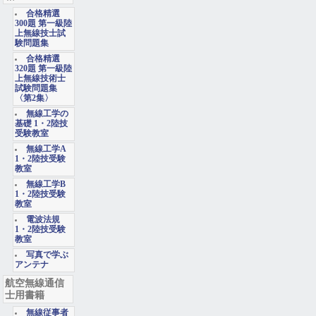
合格精選
300題 第一級陸
上無線技士試
験問題集
合格精選
320題 第一級陸
上無線技術士
試験問題集
〈第2集〉
無線工学の
基礎 1・2陸技
受験教室
無線工学A
1・2陸技受験
教室
無線工学B
1・2陸技受験
教室
電波法規
1・2陸技受験
教室
写真で学ぶ
アンテナ
航空無線通信
士用書籍
無線従事者