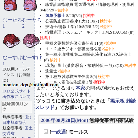
職業訓練指導員 電気通信科・情報処理科・測量科
8/4(6/29)
検討中
気象予報士
8/26(7/6)
挑戦中
むーたろ
むーたろ
公害防止管理者(水1,大1) 10(7)
検討中
1
2
技術士(情報工学) 10/8(6/8-7/2)
検討中
情報処理 システムアーキテクト,PM,ST,AU,SM,(IP)
挑戦中
甲種火薬類製造保安責任者 11(8)
検討中
１・２級ラジオ・音響技能検定
検討中
第一種冷凍機械,第二種販売,液化石油ガス設備士
むーすけ
むーすけ
11(8)
検討中
1
2
環境計量士(濃度,騒音・振動関係,一般) 3(10)
検討中
DQX用メールア
測量士
検討中
ドレス（お気軽
第１種放射線取扱主任者 8(5)
検討中
に）:
モールス電信技能認定 3段
挑戦中
また、できる限り
本家
の開発の状況もお伝え
DQX公式サイト
したいと考えております。
著作権について
ツッコミに書き込めないときは「
掲示板 雑談
試験関係リン
スレッド
」でお願いします。
ク
無線従事者:
(財)
2006年08月28日(Mon)
無線従事者国家試験
日本無線協会
航空従事者:
国土
[
一総通
] モールス
交通省
_