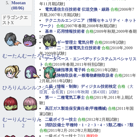
Mootan
年11月期試験]
(08/06)
電気通信主任技術者 伝送交換・線路
合格
[2006年7
月期,2007年1月期試験]
ドラゴンクエ
テクニカルエンジニア（情報セキュリティ・ネット
ストX
ワーク）
合格
[2007年春期,2008年秋期試験]
基本・応用情報技術者
合格
[2009年秋期,2009年春期
試験]
エネルギー管理士 電気分野
合格
[2010年試験]
第一
・
二
・
三種電気主任技術者
合格
[2010年,2009
年,2009年試験]
むーたん
むーたろ
むーりん
データベース
・
エンベデッドシステムスペシャリス
ト
合格
[2010年春期,2011年特別試験]
職業訓練指導員 電子科
合格
[2011年試験]
甲種危険物取扱者,一般毒物劇物取扱者
合格
[2011年
2月期,2011年試験]
１級（情報・制御）ディジタル技術検定
合格
（
大
ひろりん
ルンルン
ジュジュ
臣賞、会長賞
）[
2011年秋期（第43回）試験
]
第一・二種電気工事士
合格
[2011年,2011年上期試
験]
高圧ガス製造保安責任者(甲種機械)
合格
[2011年国
家試験]
むーりん
むーりん
二級ボイラー技士
合格
[2012年2月期試験]
消防設備士 甲種特・1・2・3・4・5類,乙種6・7類
1
2
合格
[2011年2月-2012年2月期試験]
一級ボイラー技士 7/11
挑戦中