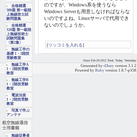
のですが、Windows系を使うなら
合格精選
300題 第一級陸
Windows Serverも用意しなければならな
上無線技士試
いのですよね。Linuxサーバで代用でき
験問題集
ないのでしょうか。
合格精選
320題 第一級陸
上無線技術士
試験問題集
〈第2集〉
[
ツッコミを入れる
]
無線工学の
基礎 1・2陸技
受験教室
Since Feb-20-2012 Total: Today: Yesterday:
無線工学A
Generated by
tDiary
version 3.1.2
1・2陸技受験
Powered by
Ruby
version 1.8.7-p358
教室
無線工学B
1・2陸技受験
教室
電波法規
1・2陸技受験
教室
写真で学ぶ
アンテナ
航空無線通信
士用書籍
無線従事者