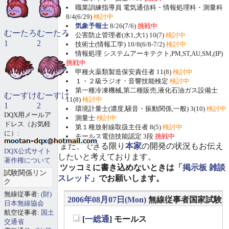
職業訓練指導員 電気通信科・情報処理科・測量科
8/4(6/29)
検討中
気象予報士
8/26(7/6)
挑戦中
むーたろ
むーたろ
公害防止管理者(水1,大1) 10(7)
検討中
1
2
技術士(情報工学) 10/8(6/8-7/2)
検討中
情報処理 システムアーキテクト,PM,ST,AU,SM,(IP)
挑戦中
甲種火薬類製造保安責任者 11(8)
検討中
１・２級ラジオ・音響技能検定
検討中
第一種冷凍機械,第二種販売,液化石油ガス設備士
むーすけ
むーすけ
11(8)
検討中
1
2
環境計量士(濃度,騒音・振動関係,一般) 3(10)
検討中
DQX用メールア
測量士
検討中
ドレス（お気軽
第１種放射線取扱主任者 8(5)
検討中
に）:
モールス電信技能認定 3段
挑戦中
また、できる限り
本家
の開発の状況もお伝え
DQX公式サイト
したいと考えております。
著作権について
ツッコミに書き込めないときは「
掲示板 雑談
試験関係リン
スレッド
」でお願いします。
ク
無線従事者:
(財)
2006年08月07日(Mon)
無線従事者国家試験
日本無線協会
航空従事者:
国土
[
一総通
] モールス
交通省
_