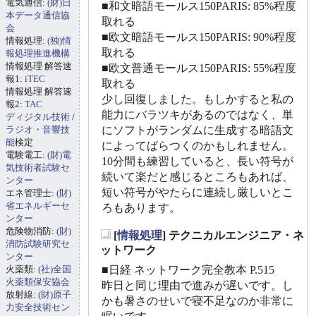
電気通信:
(財)日
■和文暗語モールス150PARIS: 85%程度
本データ通信協
取れる
会
■欧文暗語モールス150PARIS: 90%程度
情報処理:
(独)情
取れる
報処理推進機構
情報処理 解答速
■欧文普通モールス150PARIS: 55%程度
報1:
iTEC
取れる
情報処理 解答速
少し回復しました。もしかすると私の
報2:
TAC
能力にバラツキがあるのではなく、単
ディジタル技術
/
ラジオ・音響技
にソフトがランダムに生成する暗語文
能
検定
によってばらつくのかもしれません。
電験電工:
(財)電
10分間も練習していると、長い符号が
気技術者試験セ
続いて楽だと感じるところもあれば、
ンター
短い符号がやたらに連続し厳しいとこ
エネ管理士:
(財)
省エネルギーセ
ろもあります。
ンター
危険物消防:
(財)
[
情報処理
] テクニカルエンジニア・ネ
消防試験研究セ
_
ットワーク
ンター
火薬類:
(社)全国
■日経 ネットワーク完全教本 P.515
火薬類保安協会
昨日と同じ理由で進みが遅いです。し
放射線:
(財)原子
かも暑さのせいで寝不足なのか非常に
力安全技術セン