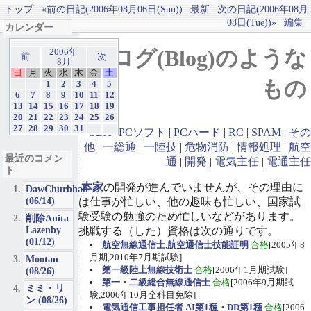
トップ
«前の日記(2006年08月06日(Sun))
最新
次の日記(2006年08月
08日(Tue))»
編集
カレンダー
ブログ(Blog)のような
2006年
前
次
8月
日
月
火
水
木
金
土
もの
1
2
3
4
5
6
7
8
9
10
11
12
13
14
15
16
17
18
19
20
21
22
23
24
25
26
27
28
29
30
31
GBA
|
PCソフト
|
PCハード
|
RC
|
SPAM
|
その
他
|
一総通
|
一陸技
|
危物消防
|
情報処理
|
航空
最近のコメン
通
|
開発
|
電気主任
|
電通主任
ト
本家
の開発が進んでいませんが、その理由に
DawChurbhab
(06/14)
は仕事が忙しい、他の趣味も忙しい、国家試
験受験の勉強のため忙しいなどがあります。
削除Anita
Lazenby
挑戦する（した）資格は次の通りです。
(01/12)
航空無線通信士
,
航空通信士技能証明
合格
[2005年8
月期,2010年7月期試験]
Mootan
第一級陸上無線技術士
合格
[2006年1月期試験]
(08/26)
第一・二級総合無線通信士
合格
[2006年9月期試
ミミ・リ
験,2006年10月全科目免除]
ン (08/26)
電気通信工事担任者 AI第1種・DD第1種
合格
[2006