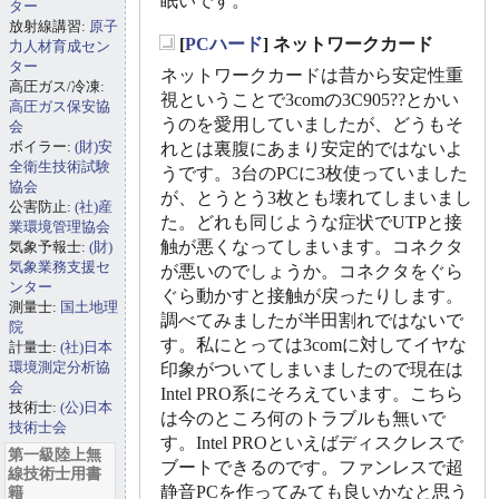
眠いです。
ター
放射線講習:
原子
[
PCハード
] ネットワークカード
力人材育成セン
_
ター
ネットワークカードは昔から安定性重
高圧ガス/冷凍:
視ということで3comの3C905??とかい
高圧ガス保安協
うのを愛用していましたが、どうもそ
会
ボイラー:
(財)安
れとは裏腹にあまり安定的ではないよ
全衛生技術試験
うです。3台のPCに3枚使っていました
協会
が、とうとう3枚とも壊れてしまいまし
公害防止:
(社)産
た。どれも同じような症状でUTPと接
業環境管理協会
触が悪くなってしまいます。コネクタ
気象予報士:
(財)
気象業務支援セ
が悪いのでしょうか。コネクタをぐら
ンター
ぐら動かすと接触が戻ったりします。
測量士:
国土地理
調べてみましたが半田割れではないで
院
す。私にとっては3comに対してイヤな
計量士:
(社)日本
環境測定分析協
印象がついてしまいましたので現在は
会
Intel PRO系にそろえています。こちら
技術士:
(公)日本
は今のところ何のトラブルも無いで
技術士会
す。Intel PROといえばディスクレスで
第一級陸上無
ブートできるのです。ファンレスで超
線技術士用書
静音PCを作ってみても良いかなと思う
籍