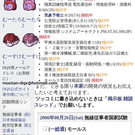
職業訓練指導員 電気通信科・情報処理科・測量科
8/4(6/29)
検討中
気象予報士
8/26(7/6)
挑戦中
むーたろ
むーたろ
公害防止管理者(水1,大1) 10(7)
検討中
1
2
技術士(情報工学) 10/8(6/8-7/2)
検討中
情報処理 システムアーキテクト,PM,ST,AU,SM,(IP)
挑戦中
甲種火薬類製造保安責任者 11(8)
検討中
１・２級ラジオ・音響技能検定
検討中
第一種冷凍機械,第二種販売,液化石油ガス設備士
むーすけ
むーすけ
11(8)
検討中
1
2
環境計量士(濃度,騒音・振動関係,一般) 3(10)
検討中
DQX用メールア
測量士
検討中
ドレス（お気軽
第１種放射線取扱主任者 8(5)
検討中
に）:
モールス電信技能認定 3段
挑戦中
また、できる限り
本家
の開発の状況もお伝え
DQX公式サイト
したいと考えております。
著作権について
ツッコミに書き込めないときは「
掲示板 雑談
試験関係リン
スレッド
」でお願いします。
ク
無線従事者:
(財)
2006年08月26日(Sat)
無線従事者国家試験
日本無線協会
航空従事者:
国土
[
一総通
] モールス
交通省
_