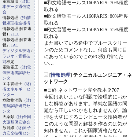
電気通信:
(財)日
■和文暗語モールス160PARIS: 70%程度
本データ通信協
取れる
会
■欧文暗語モールス160PARIS: 80%程度
情報処理:
(独)情
取れる
報処理推進機構
情報処理 解答速
■欧文普通モールス150PARIS: 55%程度
報1:
iTEC
取れる
情報処理 解答速
また書いている途中でブルースクリー
報2:
TAC
ンのためコメントなし。何度も同じ目
ディジタル技術
/
ラジオ・音響技
にあっているのでこのPC投げ捨てた
能
検定
い…
電験電工:
(財)電
気技術者試験セ
[
情報処理
] テクニカルエンジニア・ネ
ンター
_
ットワーク
エネ管理士:
(財)
省エネルギーセ
■日経 ネットワーク完全教本 P.707
ンター
今回はあいまいな問題で論理的におか
危険物消防:
(財)
しな解答があります。単純な国語の問
消防試験研究セ
題なら正しいのかもしれませんが、論
ンター
火薬類:
(社)全国
理を大切にするコンピュータ技術者が
火薬類保安協会
このような問題と解答を作るのは気が
放射線:
(財)原子
知れません。これが国家資格だなん
力安全技術セン