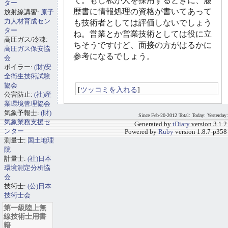
て。もし私が人を採用するときに、履
ター
歴書に情報処理の資格が書いてあって
放射線講習:
原子
力人材育成セン
も技術者としては評価しないでしょう
ター
ね。営業とか営業技術としては役に立
高圧ガス/冷凍:
ちそうですけど、面接の方がはるかに
高圧ガス保安協
参考になるでしょう。
会
ボイラー:
(財)安
全衛生技術試験
協会
[
ツッコミを入れる
]
公害防止:
(社)産
業環境管理協会
気象予報士:
(財)
Since Feb-20-2012 Total: Today: Yesterday:
気象業務支援セ
Generated by
tDiary
version 3.1.2
ンター
Powered by
Ruby
version 1.8.7-p358
測量士:
国土地理
院
計量士:
(社)日本
環境測定分析協
会
技術士:
(公)日本
技術士会
第一級陸上無
線技術士用書
籍