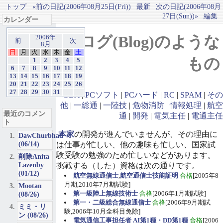
トップ
«前の日記(2006年08月25日(Fri))
最新
次の日記(2006年08月
27日(Sun))»
編集
カレンダー
ブログ(Blog)のような
2006年
前
次
8月
日
月
火
水
木
金
土
もの
1
2
3
4
5
6
7
8
9
10
11
12
13
14
15
16
17
18
19
20
21
22
23
24
25
26
27
28
29
30
31
GBA
|
PCソフト
|
PCハード
|
RC
|
SPAM
|
その
他
|
一総通
|
一陸技
|
危物消防
|
情報処理
|
航空
最近のコメン
通
|
開発
|
電気主任
|
電通主任
ト
本家
の開発が進んでいませんが、その理由に
DawChurbhab
(06/14)
は仕事が忙しい、他の趣味も忙しい、国家試
験受験の勉強のため忙しいなどがあります。
削除Anita
Lazenby
挑戦する（した）資格は次の通りです。
(01/12)
航空無線通信士
,
航空通信士技能証明
合格
[2005年8
月期,2010年7月期試験]
Mootan
第一級陸上無線技術士
合格
[2006年1月期試験]
(08/26)
第一・二級総合無線通信士
合格
[2006年9月期試
ミミ・リ
験,2006年10月全科目免除]
ン (08/26)
電気通信工事担任者 AI第1種・DD第1種
合格
[2006