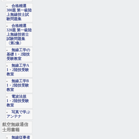
合格精選
300題 第一級陸
上無線技士試
験問題集
合格精選
320題 第一級陸
上無線技術士
試験問題集
〈第2集〉
無線工学の
基礎 1・2陸技
受験教室
無線工学A
1・2陸技受験
教室
無線工学B
1・2陸技受験
教室
電波法規
1・2陸技受験
教室
写真で学ぶ
アンテナ
航空無線通信
士用書籍
無線従事者