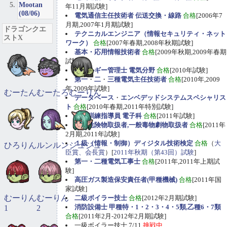
Mootan
年11月期試験]
(08/06)
電気通信主任技術者 伝送交換・線路
合格
[2006年7
月期,2007年1月期試験]
ドラゴンクエ
テクニカルエンジニア（情報セキュリティ・ネット
ストX
ワーク）
合格
[2007年春期,2008年秋期試験]
基本・応用情報技術者
合格
[2009年秋期,2009年春期
試験]
エネルギー管理士 電気分野
合格
[2010年試験]
第一
・
二
・
三種電気主任技術者
合格
[2010年,2009
年,2009年試験]
むーたん
むーたろ
むーりん
データベース
・
エンベデッドシステムスペシャリス
ト
合格
[2010年春期,2011年特別試験]
職業訓練指導員 電子科
合格
[2011年試験]
甲種危険物取扱者,一般毒物劇物取扱者
合格
[2011年
2月期,2011年試験]
１級（情報・制御）ディジタル技術検定
合格
（
大
ひろりん
ルンルン
ジュジュ
臣賞、会長賞
）[
2011年秋期（第43回）試験
]
第一・二種電気工事士
合格
[2011年,2011年上期試
験]
高圧ガス製造保安責任者(甲種機械)
合格
[2011年国
家試験]
むーりん
むーりん
二級ボイラー技士
合格
[2012年2月期試験]
消防設備士 甲種特・1・2・3・4・5類,乙種6・7類
1
2
合格
[2011年2月-2012年2月期試験]
一級ボイラー技士 7/11
挑戦中