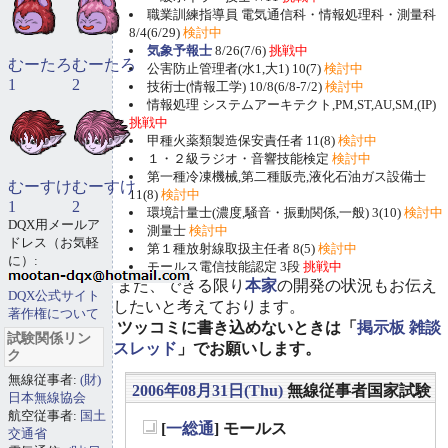
職業訓練指導員 電気通信科・情報処理科・測量科
8/4(6/29)
検討中
気象予報士
8/26(7/6)
挑戦中
むーたろ
むーたろ
公害防止管理者(水1,大1) 10(7)
検討中
1
2
技術士(情報工学) 10/8(6/8-7/2)
検討中
情報処理 システムアーキテクト,PM,ST,AU,SM,(IP)
挑戦中
甲種火薬類製造保安責任者 11(8)
検討中
１・２級ラジオ・音響技能検定
検討中
第一種冷凍機械,第二種販売,液化石油ガス設備士
むーすけ
むーすけ
11(8)
検討中
1
2
環境計量士(濃度,騒音・振動関係,一般) 3(10)
検討中
DQX用メールア
測量士
検討中
ドレス（お気軽
第１種放射線取扱主任者 8(5)
検討中
に）:
モールス電信技能認定 3段
挑戦中
また、できる限り
本家
の開発の状況もお伝え
DQX公式サイト
したいと考えております。
著作権について
ツッコミに書き込めないときは「
掲示板 雑談
試験関係リン
スレッド
」でお願いします。
ク
無線従事者:
(財)
2006年08月31日(Thu)
無線従事者国家試験
日本無線協会
航空従事者:
国土
[
一総通
] モールス
交通省
_