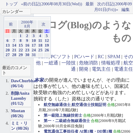
トップ
«前の日記(2006年08月30日(Wed))
最新
次の日記(2006年09
月01日(Fri))»
編集
カレンダー
ブログ(Blog)のような
2006年
前
次
8月
日
月
火
水
木
金
土
もの
1
2
3
4
5
6
7
8
9
10
11
12
13
14
15
16
17
18
19
20
21
22
23
24
25
26
27
28
29
30
31
GBA
|
PCソフト
|
PCハード
|
RC
|
SPAM
|
その
他
|
一総通
|
一陸技
|
危物消防
|
情報処理
|
航空
最近のコメン
通
|
開発
|
電気主任
|
電通主任
ト
本家
の開発が進んでいませんが、その理由に
DawChurbhab
(06/14)
は仕事が忙しい、他の趣味も忙しい、国家試
験受験の勉強のため忙しいなどがあります。
削除Anita
Lazenby
挑戦する（した）資格は次の通りです。
(01/12)
航空無線通信士
,
航空通信士技能証明
合格
[2005年8
月期,2010年7月期試験]
Mootan
第一級陸上無線技術士
合格
[2006年1月期試験]
(08/26)
第一・二級総合無線通信士
合格
[2006年9月期試
ミミ・リ
験,2006年10月全科目免除]
ン (08/26)
電気通信工事担任者 AI第1種・DD第1種
合格
[2006