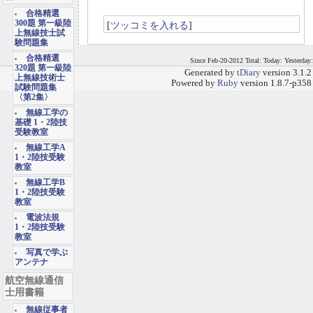
合格精選
300題 第一級陸
[
ツッコミを入れる
]
上無線技士試
験問題集
合格精選
Since Feb-20-2012 Total: Today: Yesterday:
320題 第一級陸
Generated by
tDiary
version 3.1.2
上無線技術士
Powered by
Ruby
version 1.8.7-p358
試験問題集
〈第2集〉
無線工学の
基礎 1・2陸技
受験教室
無線工学A
1・2陸技受験
教室
無線工学B
1・2陸技受験
教室
電波法規
1・2陸技受験
教室
写真で学ぶ
アンテナ
航空無線通信
士用書籍
無線従事者