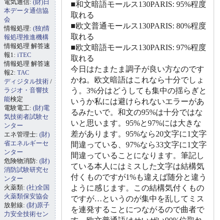
電気通信:
(財)日
■和文暗語モールス130PARIS: 95%程度
本データ通信協
取れる
会
■欧文普通モールス130PARIS: 80%程度
情報処理:
(独)情
取れる
報処理推進機構
情報処理 解答速
■欧文暗語モールス130PARIS: 97%程度
報1:
iTEC
取れる
情報処理 解答速
今日はたまたま調子が良い方なのです
報2:
TAC
かね。欧文暗語はこれなら十分でしょ
ディジタル技術
/
ラジオ・音響技
う。3%分はどうしても集中の揺らぎと
能
検定
いうか私には避けられないエラーがあ
電験電工:
(財)電
るみたいで。和文の95%は十分ではな
気技術者試験セ
いと思います。95%と97%には大きな
ンター
差があります。95%なら20文字に1文字
エネ管理士:
(財)
省エネルギーセ
間違っている、97%なら33文字に1文字
ンター
間違っていることになります。筆記し
危険物消防:
(財)
ている本人にはミスした文字は結構気
消防試験研究セ
付くものですが1%も違えば随分と違う
ンター
火薬類:
(社)全国
ように感じます。この結構気付くもの
火薬類保安協会
ですが…というのが集中を乱してミス
放射線:
(財)原子
を連発することにつながるので曲者で
力安全技術セン