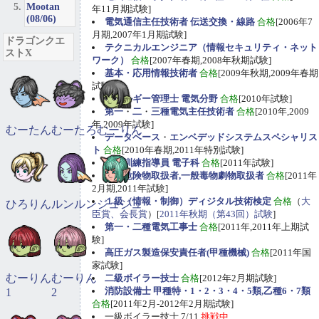
Mootan
年11月期試験]
(08/06)
電気通信主任技術者 伝送交換・線路
合格
[2006年7
月期,2007年1月期試験]
ドラゴンクエ
テクニカルエンジニア（情報セキュリティ・ネット
ストX
ワーク）
合格
[2007年春期,2008年秋期試験]
基本・応用情報技術者
合格
[2009年秋期,2009年春期
試験]
エネルギー管理士 電気分野
合格
[2010年試験]
第一
・
二
・
三種電気主任技術者
合格
[2010年,2009
年,2009年試験]
むーたん
むーたろ
むーりん
データベース
・
エンベデッドシステムスペシャリス
ト
合格
[2010年春期,2011年特別試験]
職業訓練指導員 電子科
合格
[2011年試験]
甲種危険物取扱者,一般毒物劇物取扱者
合格
[2011年
2月期,2011年試験]
１級（情報・制御）ディジタル技術検定
合格
（
大
ひろりん
ルンルン
ジュジュ
臣賞、会長賞
）[
2011年秋期（第43回）試験
]
第一・二種電気工事士
合格
[2011年,2011年上期試
験]
高圧ガス製造保安責任者(甲種機械)
合格
[2011年国
家試験]
むーりん
むーりん
二級ボイラー技士
合格
[2012年2月期試験]
消防設備士 甲種特・1・2・3・4・5類,乙種6・7類
1
2
合格
[2011年2月-2012年2月期試験]
一級ボイラー技士 7/11
挑戦中