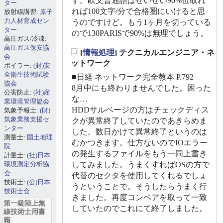
す。欧文普通語はせいぜい90%位取れ
ター
れば100文字/分で合格圏にいけると思
放射線講習:
原子
力人材育成セン
うのですけど。もう1ヶ月を切っている
ター
ので130PARISで90%は無理でしょう。
高圧ガス/冷凍:
高圧ガス保安協
[
情報処理
] テクニカルエンジニア・ネ
会
_
ットワーク
ボイラー:
(財)安
全衛生技術試験
■日経 ネットワーク完全教本 P.792
協会
8月中にも終わりませんでした。困った
公害防止:
(社)産
な…
業環境管理協会
HDDサルベージの方はチェックディス
気象予報士:
(財)
気象業務支援セ
クが異常終了していたのであきらめま
ンター
した。数日かけて異常終了というのは
測量士:
国土地理
むかつきます。仕方ないのでIOエラー
院
の発生するファイルをもう一同上書き
計量士:
(社)日本
環境測定分析協
してみました。うまくすればOSの方で
会
代替のセクタを使用してくれるでしょ
技術士:
(公)日本
うということで。そうしたらうまく行
技術士会
きました。再度コンペアを取って一致
第一級陸上無
していたのでこれにて終了しました。
線技術士用書
籍