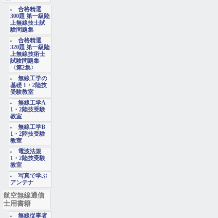
合格精選
300題 第一級陸
上無線技士試
験問題集
合格精選
320題 第一級陸
上無線技術士
試験問題集
〈第2集〉
無線工学の
基礎 1・2陸技
受験教室
無線工学A
1・2陸技受験
教室
無線工学B
1・2陸技受験
教室
電波法規
1・2陸技受験
教室
写真で学ぶ
アンテナ
航空無線通信
士用書籍
無線従事者