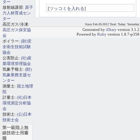
ター
放射線講習:
原子
[
ツッコミを入れる
]
力人材育成セン
ター
高圧ガス/冷凍:
Since Feb-20-2012 Total: Today: Yesterday:
高圧ガス保安協
Generated by
tDiary
version 3.1.2
Powered by
Ruby
version 1.8.7-p358
会
ボイラー:
(財)安
全衛生技術試験
協会
公害防止:
(社)産
業環境管理協会
気象予報士:
(財)
気象業務支援セ
ンター
測量士:
国土地理
院
計量士:
(社)日本
環境測定分析協
会
技術士:
(公)日本
技術士会
第一級陸上無
線技術士用書
籍