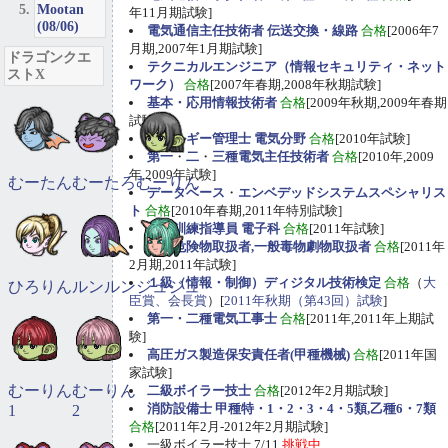
Mootan
年11月期試験]
(08/06)
電気通信主任技術者 伝送交換・線路
合格
[2006年7
月期,2007年1月期試験]
ドラゴンクエ
テクニカルエンジニア（情報セキュリティ・ネット
ストX
ワーク）
合格
[2007年春期,2008年秋期試験]
基本・応用情報技術者
合格
[2009年秋期,2009年春期
試験]
エネルギー管理士 電気分野
合格
[2010年試験]
第一
・
二
・
三種電気主任技術者
合格
[2010年,2009
年,2009年試験]
むーたん
むーたろ
むーりん
データベース
・
エンベデッドシステムスペシャリス
ト
合格
[2010年春期,2011年特別試験]
職業訓練指導員 電子科
合格
[2011年試験]
甲種危険物取扱者,一般毒物劇物取扱者
合格
[2011年
2月期,2011年試験]
１級（情報・制御）ディジタル技術検定
合格
（
大
ひろりん
ルンルン
ジュジュ
臣賞、会長賞
）[
2011年秋期（第43回）試験
]
第一・二種電気工事士
合格
[2011年,2011年上期試
験]
高圧ガス製造保安責任者(甲種機械)
合格
[2011年国
家試験]
むーりん
むーりん
二級ボイラー技士
合格
[2012年2月期試験]
消防設備士 甲種特・1・2・3・4・5類,乙種6・7類
1
2
合格
[2011年2月-2012年2月期試験]
一級ボイラー技士 7/11
挑戦中