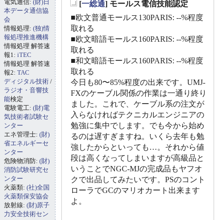
電気通信:
(財)日
[
一総通
] モールス電信技能認定
_
本データ通信協
■欧文普通モールス130PARIS: --%程度
会
取れる
情報処理:
(独)情
報処理推進機構
■欧文暗語モールス160PARIS: --%程度
情報処理 解答速
取れる
報1:
iTEC
■和文暗語モールス160PARIS: --%程度
情報処理 解答速
取れる
報2:
TAC
ディジタル技術
/
今日も80〜85%程度の出来です。UMJ-
ラジオ・音響技
FXのケーブル関係の作業は一通り終り
能
検定
ました。これで、ケーブル系の注文が
電験電工:
(財)電
入らなければテクニカルエンジニアの
気技術者試験セ
勉強に集中でします。でも今から始め
ンター
エネ管理士:
(財)
るのは遅すぎますね。いくら去年も勉
省エネルギーセ
強したからといっても…。それから値
ンター
段は高くなってしまいますが高級品と
危険物消防:
(財)
いうことでNGC-MJの完成品もヤフオ
消防試験研究セ
ンター
クで出品してみたいです。PSのコント
火薬類:
(社)全国
ローラでGCのマリオカート出来ます
火薬類保安協会
よ。
放射線:
(財)原子
力安全技術セン