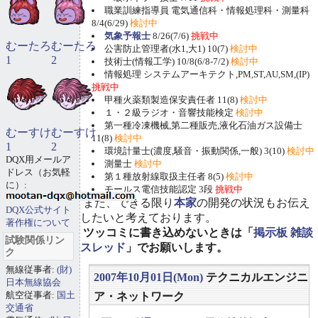
職業訓練指導員 電気通信科・情報処理科・測量科
8/4(6/29)
検討中
気象予報士
8/26(7/6)
挑戦中
むーたろ
むーたろ
公害防止管理者(水1,大1) 10(7)
検討中
1
2
技術士(情報工学) 10/8(6/8-7/2)
検討中
情報処理 システムアーキテクト,PM,ST,AU,SM,(IP)
挑戦中
甲種火薬類製造保安責任者 11(8)
検討中
１・２級ラジオ・音響技能検定
検討中
第一種冷凍機械,第二種販売,液化石油ガス設備士
むーすけ
むーすけ
11(8)
検討中
1
2
環境計量士(濃度,騒音・振動関係,一般) 3(10)
検討中
DQX用メールア
測量士
検討中
ドレス（お気軽
第１種放射線取扱主任者 8(5)
検討中
に）:
モールス電信技能認定 3段
挑戦中
また、できる限り
本家
の開発の状況もお伝え
DQX公式サイト
したいと考えております。
著作権について
ツッコミに書き込めないときは「
掲示板 雑談
試験関係リン
スレッド
」でお願いします。
ク
無線従事者:
(財)
2007年10月01日(Mon)
テクニカルエンジニ
日本無線協会
航空従事者:
国土
ア・ネットワーク
交通省