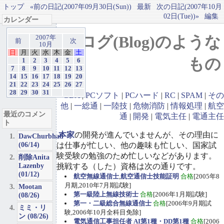
トップ
«前の日記(2007年09月30日(Sun))
最新
次の日記(2007年10月
02日(Tue))»
編集
カレンダー
ブログ(Blog)のような
2007年
前
次
10月
日
月
火
水
木
金
土
もの
1
2
3
4
5
6
7
8
9
10
11
12
13
14
15
16
17
18
19
20
21
22
23
24
25
26
27
28
29
30
31
GBA
|
PCソフト
|
PCハード
|
RC
|
SPAM
|
その
他
|
一総通
|
一陸技
|
危物消防
|
情報処理
|
航空
最近のコメン
通
|
開発
|
電気主任
|
電通主任
ト
本家
の開発が進んでいませんが、その理由に
DawChurbhab
(06/14)
は仕事が忙しい、他の趣味も忙しい、国家試
験受験の勉強のため忙しいなどがあります。
削除Anita
Lazenby
挑戦する（した）資格は次の通りです。
(01/12)
航空無線通信士
,
航空通信士技能証明
合格
[2005年8
月期,2010年7月期試験]
Mootan
第一級陸上無線技術士
合格
[2006年1月期試験]
(08/26)
第一・二級総合無線通信士
合格
[2006年9月期試
ミミ・リ
験,2006年10月全科目免除]
ン (08/26)
電気通信工事担任者 AI第1種・DD第1種
合格
[2006