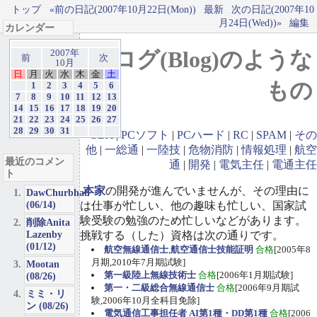
トップ
«前の日記(2007年10月22日(Mon))
最新
次の日記(2007年10
月24日(Wed))»
編集
カレンダー
ブログ(Blog)のような
2007年
前
次
10月
日
月
火
水
木
金
土
もの
1
2
3
4
5
6
7
8
9
10
11
12
13
14
15
16
17
18
19
20
21
22
23
24
25
26
27
28
29
30
31
GBA
|
PCソフト
|
PCハード
|
RC
|
SPAM
|
その
他
|
一総通
|
一陸技
|
危物消防
|
情報処理
|
航空
最近のコメン
通
|
開発
|
電気主任
|
電通主任
ト
本家
の開発が進んでいませんが、その理由に
DawChurbhab
(06/14)
は仕事が忙しい、他の趣味も忙しい、国家試
験受験の勉強のため忙しいなどがあります。
削除Anita
Lazenby
挑戦する（した）資格は次の通りです。
(01/12)
航空無線通信士
,
航空通信士技能証明
合格
[2005年8
月期,2010年7月期試験]
Mootan
第一級陸上無線技術士
合格
[2006年1月期試験]
(08/26)
第一・二級総合無線通信士
合格
[2006年9月期試
ミミ・リ
験,2006年10月全科目免除]
ン (08/26)
電気通信工事担任者 AI第1種・DD第1種
合格
[2006