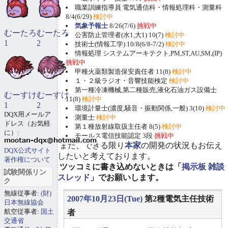
職業訓練指導員 電気通信科・情報処理科・測量科
8/4(6/29)
検討中
気象予報士
8/26(7/6)
挑戦中
むーたろ
むーたろ
公害防止管理者(水1,大1) 10(7)
検討中
1
2
技術士(情報工学) 10/8(6/8-7/2)
検討中
情報処理 システムアーキテクト,PM,ST,AU,SM,(IP)
挑戦中
甲種火薬類製造保安責任者 11(8)
検討中
１・２級ラジオ・音響技能検定
検討中
第一種冷凍機械,第二種販売,液化石油ガス設備士
むーすけ
むーすけ
11(8)
検討中
1
2
環境計量士(濃度,騒音・振動関係,一般) 3(10)
検討中
DQX用メールア
測量士
検討中
ドレス（お気軽
第１種放射線取扱主任者 8(5)
検討中
に）:
モールス電信技能認定 3段
挑戦中
また、できる限り
本家
の開発の状況もお伝え
DQX公式サイト
したいと考えております。
著作権について
ツッコミに書き込めないときは「
掲示板 雑談
試験関係リン
スレッド
」でお願いします。
ク
無線従事者:
(財)
2007年10月23日(Tue)
第2種電気主任技術
日本無線協会
航空従事者:
国土
者
交通省