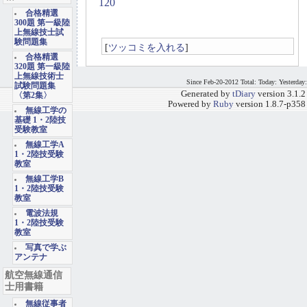
120
合格精選
300題 第一級陸
上無線技士試
験問題集
[
ツッコミを入れる
]
合格精選
320題 第一級陸
上無線技術士
Since Feb-20-2012 Total: Today: Yesterday:
試験問題集
Generated by
tDiary
version 3.1.2
〈第2集〉
Powered by
Ruby
version 1.8.7-p358
無線工学の
基礎 1・2陸技
受験教室
無線工学A
1・2陸技受験
教室
無線工学B
1・2陸技受験
教室
電波法規
1・2陸技受験
教室
写真で学ぶ
アンテナ
航空無線通信
士用書籍
無線従事者