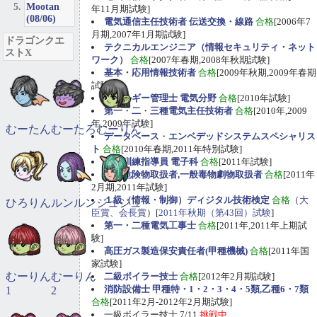
Mootan
年11月期試験]
(08/06)
電気通信主任技術者 伝送交換・線路
合格
[2006年7
月期,2007年1月期試験]
ドラゴンクエ
テクニカルエンジニア（情報セキュリティ・ネット
ストX
ワーク）
合格
[2007年春期,2008年秋期試験]
基本・応用情報技術者
合格
[2009年秋期,2009年春期
試験]
エネルギー管理士 電気分野
合格
[2010年試験]
第一
・
二
・
三種電気主任技術者
合格
[2010年,2009
年,2009年試験]
むーたん
むーたろ
むーりん
データベース
・
エンベデッドシステムスペシャリス
ト
合格
[2010年春期,2011年特別試験]
職業訓練指導員 電子科
合格
[2011年試験]
甲種危険物取扱者,一般毒物劇物取扱者
合格
[2011年
2月期,2011年試験]
１級（情報・制御）ディジタル技術検定
合格
（
大
ひろりん
ルンルン
ジュジュ
臣賞、会長賞
）[
2011年秋期（第43回）試験
]
第一・二種電気工事士
合格
[2011年,2011年上期試
験]
高圧ガス製造保安責任者(甲種機械)
合格
[2011年国
家試験]
むーりん
むーりん
二級ボイラー技士
合格
[2012年2月期試験]
消防設備士 甲種特・1・2・3・4・5類,乙種6・7類
1
2
合格
[2011年2月-2012年2月期試験]
一級ボイラー技士 7/11
挑戦中