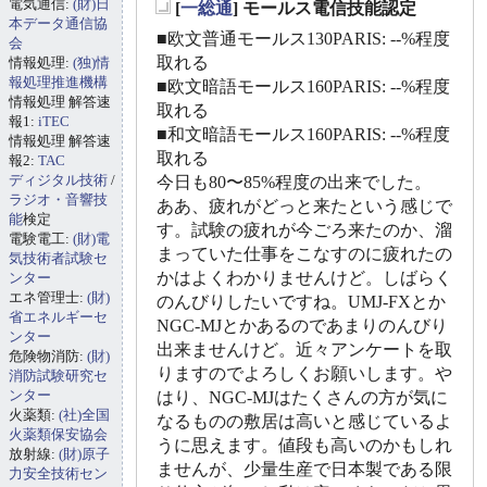
電気通信:
(財)日
[
一総通
] モールス電信技能認定
_
本データ通信協
■欧文普通モールス130PARIS: --%程度
会
取れる
情報処理:
(独)情
報処理推進機構
■欧文暗語モールス160PARIS: --%程度
情報処理 解答速
取れる
報1:
iTEC
■和文暗語モールス160PARIS: --%程度
情報処理 解答速
取れる
報2:
TAC
ディジタル技術
/
今日も80〜85%程度の出来でした。
ラジオ・音響技
ああ、疲れがどっと来たという感じで
能
検定
す。試験の疲れが今ごろ来たのか、溜
電験電工:
(財)電
まっていた仕事をこなすのに疲れたの
気技術者試験セ
かはよくわかりませんけど。しばらく
ンター
エネ管理士:
(財)
のんびりしたいですね。UMJ-FXとか
省エネルギーセ
NGC-MJとかあるのであまりのんびり
ンター
出来ませんけど。近々アンケートを取
危険物消防:
(財)
りますのでよろしくお願いします。や
消防試験研究セ
ンター
はり、NGC-MJはたくさんの方が気に
火薬類:
(社)全国
なるものの敷居は高いと感じているよ
火薬類保安協会
うに思えます。値段も高いのかもしれ
放射線:
(財)原子
ませんが、少量生産で日本製である限
力安全技術セン