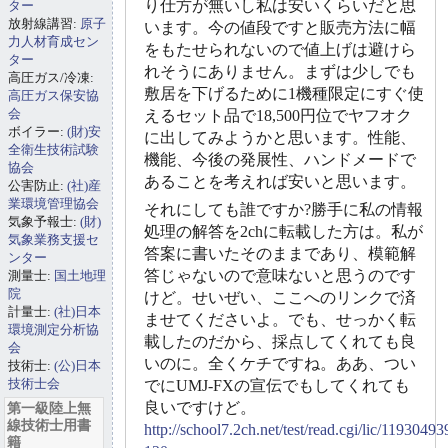
り仕方が無いし私は安いくらいだと思
ター
放射線講習:
原子
います。今の値段ですと販売方法に幅
力人材育成セン
をもたせられないので値上げは避けら
ター
れそうにありません。まずは少しでも
高圧ガス/冷凍:
敷居を下げるために1機種限定にすぐ使
高圧ガス保安協
会
えるセット品で18,500円位でヤフオク
ボイラー:
(財)安
に出してみようかと思います。性能、
全衛生技術試験
機能、今後の発展性、ハンドメードで
協会
あることを考えれば安いと思います。
公害防止:
(社)産
業環境管理協会
それにしても誰ですか?勝手に私の情報
気象予報士:
(財)
処理の解答を2chに転載した方は。私が
気象業務支援セ
答案に書いたそのままであり、模範解
ンター
答じゃないので意味ないと思うのです
測量士:
国土地理
院
けど。せいぜい、ここへのリンクで済
計量士:
(社)日本
ませてくださいよ。でも、せっかく転
環境測定分析協
載したのだから、採点してくれても良
会
いのに。全くケチですね。ああ、つい
技術士:
(公)日本
技術士会
でにUMJ-FXの宣伝でもしてくれても
良いですけど。
第一級陸上無
線技術士用書
http://school7.2ch.net/test/read.cgi/lic/1193049
籍