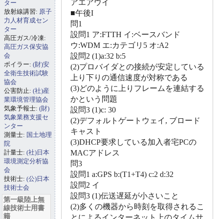
アエアウイ
ター
放射線講習:
原子
■午後I
力人材育成セン
問1
ター
設問1 ア:FTTH イ:ベースバンド
高圧ガス/冷凍:
ウ:WDM エ:カテゴリ5 オ:A2
高圧ガス保安協
会
設問2 (1)a:32 b:5
ボイラー:
(財)安
(2)プロバイダとの接続が安定している
全衛生技術試験
上り下りの通信速度が対称である
協会
(3)どのように上りフレームを連結する
公害防止:
(社)産
かという問題
業環境管理協会
気象予報士:
(財)
設問3 (1)c: 30
気象業務支援セ
(2)デフォルトゲートウェイ, ブロード
ンター
キャスト
測量士:
国土地理
(3)DHCP要求している加入者宅PCの
院
計量士:
(社)日本
MACアドレス
環境測定分析協
問3
会
設問1 a:GPS b:(T1+T4) c:2 d:32
技術士:
(公)日本
設問2 イ
技術士会
設問3 (1)伝送遅延が小さいこと
第一級陸上無
(2)多くの機器から時刻を取得されるこ
線技術士用書
籍
とによるインターネット上のタイムサ