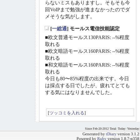
らないミスもありますし。そもそも今
回VoIPまで勉強が進まなかったのでダ
メそうな気がします。
[
一総通
] モールス電信技能認定
_
■欧文普通モールス130PARIS: --%程度
取れる
■欧文暗語モールス160PARIS: --%程度
取れる
■和文暗語モールス160PARIS: --%程度
取れる
今日も80〜85%程度の出来です。今日
は採点する日でしたが、疲れてとても
する気にはなりませんでした。
[
ツッコミを入れる
]
Since Feb-20-2012 Total: Today: Yesterday:
Generated by
tDiary
version 3.1.2
Powered by
Ruby
version 1.8.7-p358