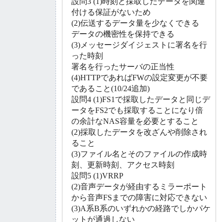
設問3 (1)時刻と採取したデータを関連
付ける保証がないため
(2)伝送するデータ量を少なくできる
データの機密性を保持できる
(3)メッセージダイジェストに署名を行
った時刻
署名を行ったサーバの正当性
(4)HTTPであればFWの設定変更が不要
であること(10/24追加)
設問4 (1)FS1で採取したデータと同じデ
ータをFS2でも採取することになり倍
の余計なNAS容量を必要とすること
(2)採取したデータを改ざんや削除され
ること
(3)ファイル名とそのファイルの作成時
刻、更新時刻、アクセス時刻
設問5 (1)VRRP
(2)音声データが経由するミラーポート
から音声FSまでの障害に対応できない
(3)A系B系のいずれかの経路でしかパケ
ットが通過しない