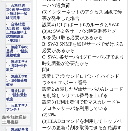
ーバの過負荷
合格精選
300題 第一級陸
(3)インターネットのアクセス回線で障
上無線技士試
害が発生した場合
験問題集
設問4 (1)1 (2)ポート0のルータとSW-0
合格精選
320題 第一級陸
(3)A: SW-2 各サーバの時刻調整とメー
上無線技術士
試験問題集
ルを受け取る必要があるから
〈第2集〉
B: SW-3 SNMPを監視サーバで受け取る
無線工学の
必要があるから
基礎 1・2陸技
受験教室
C: SW-1 各サーバはグローバルIPであり
無線工学A
時刻調整が必要だから
1・2陸技受験
問4
教室
設問1 ア:ラウンドロビン イ:バインド
無線工学B
1・2陸技受験
ウ:SSH エ:ポート番号
教室
設問2 故障したWebサーバのAレコード
電波法規
を削除しシリアル番号を上げる
1・2陸技受験
教室
設問3 (1)利用者側でIPマスカレードや
写真で学ぶ
プロキシサーバを利用している
アンテナ
(2)30%
航空無線通信
(3)HEADコマンドを利用してトップペ
士用書籍
ージの更新時刻を取得できるか確認す
無線従事者