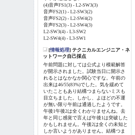
(4)音声FS1(3) - L2-SW3(3)
音声FS2(1) - L2-SW3(2)
音声FS2(2) - L2-SW4(2)
音声FS2(3) - L2-SW4(3)
L2-SW3(4) - L3-SW2
L2-SW4(4) - L3-SW1
[
情報処理
] テクニカルエンジニア・ネ
_
ットワーク自己採点
午前問題に対しては公式より模範解答
が開示されました。試験当日に開示さ
れるとはなかなか関心ですな。午前の
出来は46/55(83%)でした。気を緩めて
いたこともあり結構つまらないミスも
目立ちました。しかし、よほどの不運
が無い限り午前は通過したようです。
午後1午後2は全くわかりませんね。去
年と同じ感覚で言えば午後1は突破した
かもしれません。午後2は全くの未知と
しか言いようがありません。結構つま