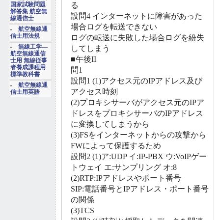
る
国家試験問題
解答集 航空無
設問4 インターネットに障害があった
線通信士
場合ログを転送できない
航空無線通
信士用法規
ログの転送に失敗した場合ログを紛失
無線工学―
してしまう
航空無線通信
■午後II
士用 無線従事
者養成課程用
問1
標準教科書
設問1 (1)アクセス元のIPアドレス及び
航空無線通
アクセス時刻
信士用英語
(2)プロキシサーバがアクセス元のIPア
ドレスをプロキシサーバのIPアドレス
に変換してしまうから
(3)FSをインターネットからの攻撃から
FWによって保護するため
設問2 (1)ア:UDP イ:IP-PBX ウ:VoIPゲー
トウェイ エ:サンプリング オ:8
(2)RTP:IPアドレスやポート番号
SIP:電話番号とIPアドレス・ポート番号
の関係
(3)TCS