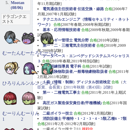
Mootan
年11月期試験]
(08/06)
電気通信主任技術者 伝送交換・線路
合格
[2006年7
月期,2007年1月期試験]
ドラゴンクエ
テクニカルエンジニア（情報セキュリティ・ネット
ストX
ワーク）
合格
[2007年春期,2008年秋期試験]
基本・応用情報技術者
合格
[2009年秋期,2009年春期
試験]
エネルギー管理士 電気分野
合格
[2010年試験]
第一
・
二
・
三種電気主任技術者
合格
[2010年,2009
年,2009年試験]
むーたん
むーたろ
むーりん
データベース
・
エンベデッドシステムスペシャリス
ト
合格
[2010年春期,2011年特別試験]
職業訓練指導員 電子科
合格
[2011年試験]
甲種危険物取扱者,一般毒物劇物取扱者
合格
[2011年
2月期,2011年試験]
１級（情報・制御）ディジタル技術検定
合格
（
大
ひろりん
ルンルン
ジュジュ
臣賞、会長賞
）[
2011年秋期（第43回）試験
]
第一・二種電気工事士
合格
[2011年,2011年上期試
験]
高圧ガス製造保安責任者(甲種機械)
合格
[2011年国
家試験]
むーりん
むーりん
二級ボイラー技士
合格
[2012年2月期試験]
消防設備士 甲種特・1・2・3・4・5類,乙種6・7類
1
2
合格
[2011年2月-2012年2月期試験]
一級ボイラー技士 7/11
挑戦中