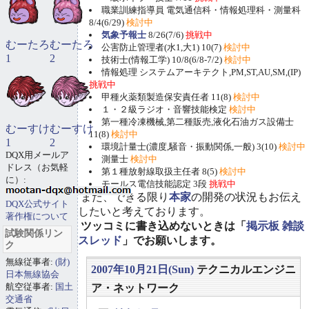
職業訓練指導員 電気通信科・情報処理科・測量科
8/4(6/29)
検討中
気象予報士
8/26(7/6)
挑戦中
むーたろ
むーたろ
公害防止管理者(水1,大1) 10(7)
検討中
1
2
技術士(情報工学) 10/8(6/8-7/2)
検討中
情報処理 システムアーキテクト,PM,ST,AU,SM,(IP)
挑戦中
甲種火薬類製造保安責任者 11(8)
検討中
１・２級ラジオ・音響技能検定
検討中
第一種冷凍機械,第二種販売,液化石油ガス設備士
むーすけ
むーすけ
11(8)
検討中
1
2
環境計量士(濃度,騒音・振動関係,一般) 3(10)
検討中
DQX用メールア
測量士
検討中
ドレス（お気軽
第１種放射線取扱主任者 8(5)
検討中
に）:
モールス電信技能認定 3段
挑戦中
また、できる限り
本家
の開発の状況もお伝え
DQX公式サイト
したいと考えております。
著作権について
ツッコミに書き込めないときは「
掲示板 雑談
試験関係リン
スレッド
」でお願いします。
ク
無線従事者:
(財)
2007年10月21日(Sun)
テクニカルエンジニ
日本無線協会
航空従事者:
国土
ア・ネットワーク
交通省