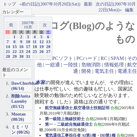
トップ
«前の日記(2007年10月20日(Sat))
最新
次の日記(2007年10月
22日(Mon))»
編集
カレンダー
ブログ(Blog)のような
2007年
前
次
10月
日
月
火
水
木
金
土
もの
1
2
3
4
5
6
7
8
9
10
11
12
13
14
15
16
17
18
19
20
21
22
23
24
25
26
27
28
29
30
31
GBA
|
PCソフト
|
PCハード
|
RC
|
SPAM
|
その
他
|
一総通
|
一陸技
|
危物消防
|
情報処理
|
航空
最近のコメン
通
|
開発
|
電気主任
|
電通主任
ト
本家
の開発が進んでいませんが、その理由に
DawChurbhab
(06/14)
は仕事が忙しい、他の趣味も忙しい、国家試
験受験の勉強のため忙しいなどがあります。
削除Anita
Lazenby
挑戦する（した）資格は次の通りです。
(01/12)
航空無線通信士
,
航空通信士技能証明
合格
[2005年8
月期,2010年7月期試験]
Mootan
第一級陸上無線技術士
合格
[2006年1月期試験]
(08/26)
第一・二級総合無線通信士
合格
[2006年9月期試
ミミ・リ
験,2006年10月全科目免除]
ン (08/26)
電気通信工事担任者 AI第1種・DD第1種
合格
[2006