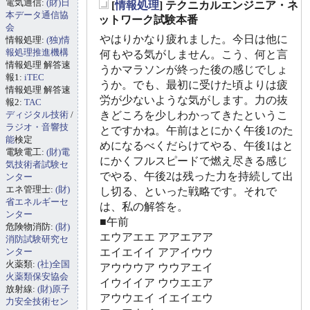
電気通信:
(財)日
[
情報処理
] テクニカルエンジニア・ネ
_
本データ通信協
ットワーク試験本番
会
やはりかなり疲れました。今日は他に
情報処理:
(独)情
報処理推進機構
何もやる気がしません。こう、何と言
情報処理 解答速
うかマラソンが終った後の感じでしょ
報1:
iTEC
うか。でも、最初に受けた頃よりは疲
情報処理 解答速
労が少ないような気がします。力の抜
報2:
TAC
ディジタル技術
/
きどころを少しわかってきたというこ
ラジオ・音響技
とですかね。午前はとにかく午後1のた
能
検定
めになるべくだらけてやる、午後1はと
電験電工:
(財)電
にかくフルスピードで燃え尽きる感じ
気技術者試験セ
でやる、午後2は残った力を持続して出
ンター
エネ管理士:
(財)
し切る、といった戦略です。それで
省エネルギーセ
は、私の解答を。
ンター
■午前
危険物消防:
(財)
エウアエエ アアエアア
消防試験研究セ
ンター
エイエイイ アアイウウ
火薬類:
(社)全国
アウウウア ウウアエイ
火薬類保安協会
イウイイア ウウエエア
放射線:
(財)原子
アウウエイ イエイエウ
力安全技術セン