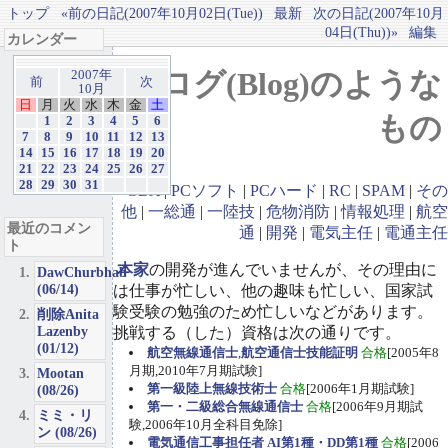
トップ
«前の日記(2007年10月02日(Tue))
最新
次の日記(2007年10月
04日(Thu))»
編集
カレンダー
ブログ(Blog)のような
2007年
前
次
10月
日
月
火
水
木
金
土
もの
1
2
3
4
5
6
7
8
9
10
11
12
13
14
15
16
17
18
19
20
21
22
23
24
25
26
27
28
29
30
31
GBA
|
PCソフト
|
PCハード
|
RC
|
SPAM
|
その
他
|
一総通
|
一陸技
|
危物消防
|
情報処理
|
航空
最近のコメン
通
|
開発
|
電気主任
|
電通主任
ト
本家
の開発が進んでいませんが、その理由に
DawChurbhab
(06/14)
は仕事が忙しい、他の趣味も忙しい、国家試
験受験の勉強のため忙しいなどがあります。
削除Anita
Lazenby
挑戦する（した）資格は次の通りです。
(01/12)
航空無線通信士
,
航空通信士技能証明
合格
[2005年8
月期,2010年7月期試験]
Mootan
第一級陸上無線技術士
合格
[2006年1月期試験]
(08/26)
第一・二級総合無線通信士
合格
[2006年9月期試
ミミ・リ
験,2006年10月全科目免除]
ン (08/26)
電気通信工事担任者 AI第1種・DD第1種
合格
[2006