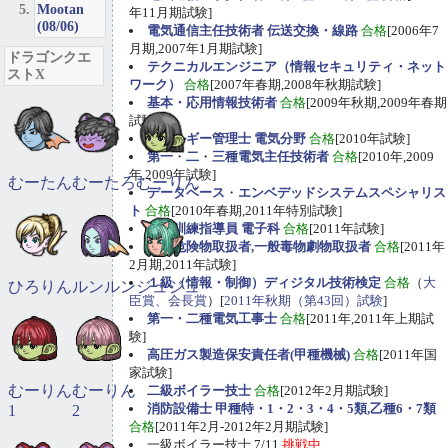
Mootan
年11月期試験]
(08/06)
電気通信主任技術者 伝送交換・線路
合格
[2006年7
月期,2007年1月期試験]
ドラゴンクエ
テクニカルエンジニア（情報セキュリティ・ネット
ストX
ワーク）
合格
[2007年春期,2008年秋期試験]
基本・応用情報技術者
合格
[2009年秋期,2009年春期
試験]
エネルギー管理士 電気分野
合格
[2010年試験]
第一
・
二
・
三種電気主任技術者
合格
[2010年,2009
年,2009年試験]
むーたん
むーたろ
むーりん
データベース
・
エンベデッドシステムスペシャリス
ト
合格
[2010年春期,2011年特別試験]
職業訓練指導員 電子科
合格
[2011年試験]
甲種危険物取扱者,一般毒物劇物取扱者
合格
[2011年
2月期,2011年試験]
１級（情報・制御）ディジタル技術検定
合格
（
大
ひろりん
ルンルン
ジュジュ
臣賞、会長賞
）[
2011年秋期（第43回）試験
]
第一・二種電気工事士
合格
[2011年,2011年上期試
験]
高圧ガス製造保安責任者(甲種機械)
合格
[2011年国
家試験]
むーりん
むーりん
二級ボイラー技士
合格
[2012年2月期試験]
消防設備士 甲種特・1・2・3・4・5類,乙種6・7類
1
2
合格
[2011年2月-2012年2月期試験]
一級ボイラー技士 7/11
挑戦中