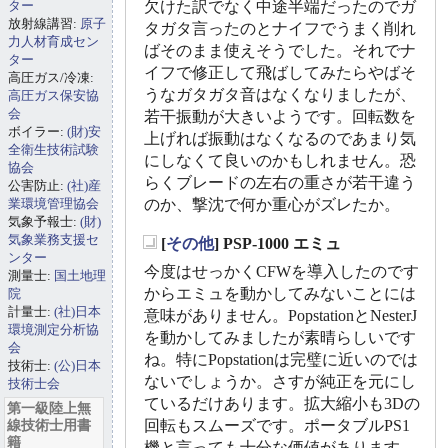
ター
欠けた訳でなく中途半端だったのでガ
放射線講習:
原子
タガタ言ったのとナイフでうまく削れ
力人材育成セン
ばそのまま使えそうでした。それでナ
ター
イフで修正して飛ばしてみたらやばそ
高圧ガス/冷凍:
うなガタガタ音はなくなりましたが、
高圧ガス保安協
会
若干振動が大きいようです。回転数を
ボイラー:
(財)安
上げれば振動はなくなるのであまり気
全衛生技術試験
にしなくて良いのかもしれません。恐
協会
らくブレードの左右の重さが若干違う
公害防止:
(社)産
業環境管理協会
のか、撃沈で何か重心がズレたか。
気象予報士:
(財)
気象業務支援セ
[
その他
] PSP-1000 エミュ
_
ンター
今度はせっかくCFWを導入したのです
測量士:
国土地理
からエミュを動かしてみないことには
院
計量士:
(社)日本
意味がありません。PopstationとNesterJ
環境測定分析協
を動かしてみましたが素晴らしいです
会
ね。特にPopstationは完璧に近いのでは
技術士:
(公)日本
ないでしょうか。さすが純正を元にし
技術士会
ているだけあります。拡大縮小も3Dの
第一級陸上無
線技術士用書
回転もスムーズです。ポータブルPS1
籍
機と言っても十分な価値があります。