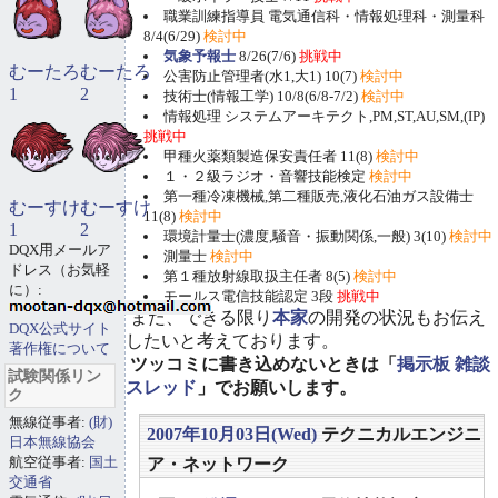
職業訓練指導員 電気通信科・情報処理科・測量科
8/4(6/29)
検討中
気象予報士
8/26(7/6)
挑戦中
むーたろ
むーたろ
公害防止管理者(水1,大1) 10(7)
検討中
1
2
技術士(情報工学) 10/8(6/8-7/2)
検討中
情報処理 システムアーキテクト,PM,ST,AU,SM,(IP)
挑戦中
甲種火薬類製造保安責任者 11(8)
検討中
１・２級ラジオ・音響技能検定
検討中
第一種冷凍機械,第二種販売,液化石油ガス設備士
むーすけ
むーすけ
11(8)
検討中
1
2
環境計量士(濃度,騒音・振動関係,一般) 3(10)
検討中
DQX用メールア
測量士
検討中
ドレス（お気軽
第１種放射線取扱主任者 8(5)
検討中
に）:
モールス電信技能認定 3段
挑戦中
また、できる限り
本家
の開発の状況もお伝え
DQX公式サイト
したいと考えております。
著作権について
ツッコミに書き込めないときは「
掲示板 雑談
試験関係リン
スレッド
」でお願いします。
ク
無線従事者:
(財)
2007年10月03日(Wed)
テクニカルエンジニ
日本無線協会
航空従事者:
国土
ア・ネットワーク
交通省