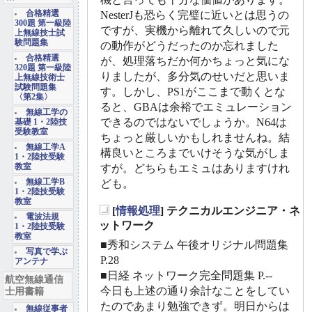
合格精選
NesterJも恐らく完璧に近いとは思うの
300題 第一級陸
ですが、実機から離れて久しいので元
上無線技士試
験問題集
の動作がどうだったのか忘れました
合格精選
が、処理落ちだか何かちょっと気にな
320題 第一級陸
りましたが、多分気のせいだと思いま
上無線技術士
試験問題集
す。しかし、PS1がここまで動くとな
〈第2集〉
ると、GBAは余裕でエミュレーション
無線工学の
できるのではないでしょうか。N64は
基礎 1・2陸技
受験教室
ちょっと厳しいかもしれませんね。結
無線工学A
構良いところまでいけそうな気がしま
1・2陸技受験
教室
すが。どちらもエミュはありますけれ
無線工学B
ども。
1・2陸技受験
教室
[
情報処理
] テクニカルエンジニア・ネ
電波法規
_
ットワーク
1・2陸技受験
教室
■秀和システム 午後オリジナル問題集
写真で学ぶ
P.28
アンテナ
■日経 ネットワーク完全問題集 P.--
航空無線通信
今日も上述の通り余計なことをしてい
士用書籍
たのであまり勉強できず。明日からは
無線従事者