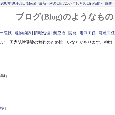
007年10月01日(Mon))
最新
次の日記(2007年10月03日(Wed))»
編集
ブログ(Blog)のようなもの
一陸技
|
危物消防
|
情報処理
|
航空通
|
開発
|
電気主任
|
電通主任
しい、国家試験受験の勉強のため忙しいなどがあります。挑戦
試験]
試験
]