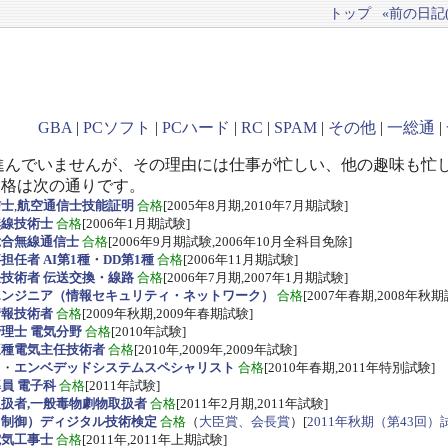
トップ
«前の日記(2
GBA
|
PCソフト
|
PCハード
|
RC
|
SPAM
|
その他
|
一総通
|
進んでいませんが、その理由には仕事が忙しい、他の趣味も忙
資格は次の通りです。
信士
,
航空通信士技能証明
合格
[2005年8月期,2010年7月期試験]
無線技術士
合格
[2006年1月期試験]
総合無線通信士
合格
[2006年9月期試験,2006年10月全科目免除]
任者 AI第1種・DD第1種
合格
[2006年11月期試験]
技術者 伝送交換・線路
合格
[2006年7月期,2007年1月期試験]
エンジニア（情報セキュリティ・ネットワーク）
合格
[2007年春期,2008年秋期
情報技術者
合格
[2009年秋期,2009年春期試験]
理士 電気分野
合格
[2010年試験]
三種電気主任技術者
合格
[2010年,2009年,2009年試験]
ス
・
エンベデッドシステムスペシャリスト
合格
[2010年春期,2011年特別試験]
員 電子科
合格
[2011年試験]
扱者,一般毒物劇物取扱者
合格
[2011年2月期,2011年試験]
・制御）ディジタル技術検定
合格
（
大臣賞、会長賞
）[
2011年秋期（第43回）
電気工事士
合格
[2011年,2011年上期試験]