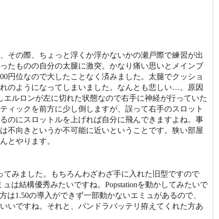
、その際、ちょっと浮くか浮かないかの瀬戸際で練習が出
ったものの自分の太腿に激突。かなり痛い思いとメインブ
00円位なので大したことなく済みました。太腿でクッショ
腫れのようになってしまいました。なんとも悲しい…。原因
しエルロンが左に切れた状態なので右手に神経が行っていた
ティックを前方に少し倒しますが、誤って右手のスロット
るのにスロットルを上げれば自分に飛んできますよね。事
は不向きというか不可能に近いということです。狭い部屋
んとやります。
をやってみました。もちろんわざわざ手に入れた旧型ですので
は結構優秀みたいですね。Popstationを動かしてみたいで
の方は1.50の導入ができず一部動かないエミュがあるので、
いいですね。それと、パンドラバッテリ拵えてくれた方あ