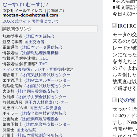
■欧文暗語モ
むーすけ1
むーすけ2
■和文暗語モ
DQX用メールアドレス（お気軽に）:
今日も80
DQX公式サイト
著作権について
[
RC
] 
試験関係リンク
_
モータの交
無線従事者:
(財)日本無線協会
来るのか試
航空従事者:
国土交通省
電気通信:
(財)日本データ通信協会
レードが破
情報処理:
(独)情報処理推進機構
ンになった
情報処理 解答速報1:
iTEC
を考えたと
情報処理 解答速報2:
TAC
のですよね
ディジタル技術
/
ラジオ・音響技能
検定
ルを倒した
電験電工:
(財)電気技術者試験センター
エネ管理士:
(財)省エネルギーセンター
故調査は以
危険物消防:
(財)消防試験研究センター
で飛ばせる
火薬類:
(社)全国火薬類保安協会
放射線:
(財)原子力安全技術センター
[
その他
]
放射線講習:
原子力人材育成センター
_
高圧ガス/冷凍:
高圧ガス保安協会
せっかくP
ボイラー:
(財)安全衛生技術試験協会
1.50の
公害防止:
(社)産業環境管理協会
すし、Ne
気象予報士:
(財)気象業務支援センター
時間が無い
測量士:
国土地理院
計量士:
(社)日本環境測定分析協会
りがとうご