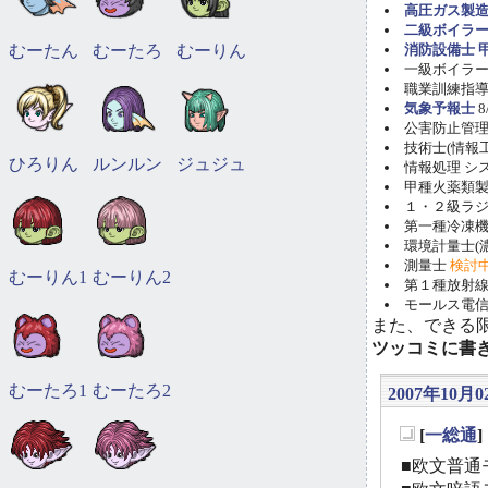
高圧ガス製造
二級ボイラ
むーたん
むーたろ
むーりん
消防設備士 甲
一級ボイラー技
職業訓練指導員
気象予報士
8
公害防止管理者(
技術士(情報工学)
ひろりん
ルンルン
ジュジュ
情報処理 システ
甲種火薬類製造
１・２級ラ
第一種冷凍機械
環境計量士(濃
測量士
検討
むーりん1
むーりん2
第１種放射線取
モールス電信
また、できる
ツッコミに書
むーたろ1
むーたろ2
2007年10月0
[
一総通
_
■欧文普通モ