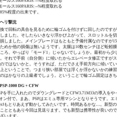
ールス160PARIS: --%程度取れる
ールス160PARIS: --%程度取れる
〜85%程度の出来です。
RCヘリ撃沈
換で回転の具合を見るために輪ゴムを付けずに回したのですが
しました。そしたらいきなり浮かび上がって、スロットルを切
損しました。メインブレードはもともと予備付属なのですが15
ためか他の損傷は無いようです。太腿は10数センチほど蚯蚓
ころ、やっぱり「モード1」じゃないでしょうか。最初から少
。それで手前（自分側）に傾いたからエレベータ修正ですがス
のではないかと。そうすれば、ただでさえ手前方向に傾いてい
上ということで。つまり狭い部屋では浮くか浮かないかの練習
のはかなりの上級者でしょう。ということで輪ゴム固定はきち
 PSP-1000 DG + CFW
SPを手に入れたのでダウングレードとCFW3.71M33の導入
アドオン付で。まあ、PSPはエミュ専用マシンとなりそうです。エミュ
sterJもとりあえず動かしてみたいです。時間あるかな…。新型
ことともあり今回は見送ります。でも新型は携帯性が良いので
ざいます。