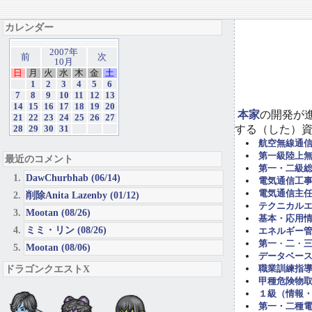
カレンダー
2007年
前
次
10月
日
月
火
水
木
金
土
1
2
3
4
5
6
7
8
9
10
11
12
13
14
15
16
17
18
19
20
本家
の開発が
21
22
23
24
25
26
27
する（した）
28
29
30
31
航空無線通
第一級陸上
最近のコメント
第一・二級
DawChurbhab (06/14)
電気通信工事担
電気通信主任
削除Anita Lazenby (01/12)
テクニカル
Mootan (08/26)
基本・応用
ミミ・リン (08/26)
エネルギー管
第一
・
二
・
Mootan (08/06)
データベー
ドラゴンクエストX
職業訓練指導
甲種危険物取
１級（情報
第一・二種