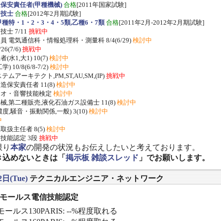
保安責任者(甲種機械)
合格
[2011年国家試験]
ー技士
合格
[2012年2月期試験]
種特・1・2・3・4・5類,乙種6・7類
合格
[2011年2月-2012年2月期試験]
士 7/11
挑戦中
 電気通信科・情報処理科・測量科 8/4(6/29)
検討中
/26(7/6)
挑戦中
水1,大1) 10(7)
検討中
 10/8(6/8-7/2)
検討中
ムアーキテクト,PM,ST,AU,SM,(IP)
挑戦中
保安責任者 11(8)
検討中
ジオ・音響技能検定
検討中
,第二種販売,液化石油ガス設備士 11(8)
検討中
度,騒音・振動関係,一般) 3(10)
検討中
中
扱主任者 8(5)
検討中
技能認定 3段
挑戦中
限り
本家
の開発の状況もお伝えしたいと考えております。
き込めないときは「
掲示板 雑談スレッド
」でお願いします。
2日(Tue)
テクニカルエンジニア・ネットワーク
] モールス電信技能認定
ールス130PARIS: --%程度取れる