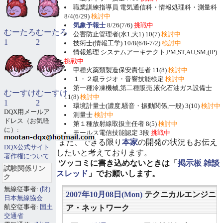
職業訓練指導員 電気通信科・情報処理科・測量科
8/4(6/29)
検討中
気象予報士
8/26(7/6)
挑戦中
むーたろ
むーたろ
公害防止管理者(水1,大1) 10(7)
検討中
1
2
技術士(情報工学) 10/8(6/8-7/2)
検討中
情報処理 システムアーキテクト,PM,ST,AU,SM,(IP)
挑戦中
甲種火薬類製造保安責任者 11(8)
検討中
１・２級ラジオ・音響技能検定
検討中
第一種冷凍機械,第二種販売,液化石油ガス設備士
むーすけ
むーすけ
11(8)
検討中
1
2
環境計量士(濃度,騒音・振動関係,一般) 3(10)
検討中
DQX用メールア
測量士
検討中
ドレス（お気軽
第１種放射線取扱主任者 8(5)
検討中
に）:
モールス電信技能認定 3段
挑戦中
また、できる限り
本家
の開発の状況もお伝え
DQX公式サイト
したいと考えております。
著作権について
ツッコミに書き込めないときは「
掲示板 雑談
試験関係リン
スレッド
」でお願いします。
ク
無線従事者:
(財)
2007年10月08日(Mon)
テクニカルエンジニ
日本無線協会
航空従事者:
国土
ア・ネットワーク
交通省