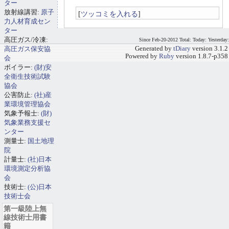
ター
放射線講習:
原子
[
ツッコミを入れる
]
力人材育成セン
ター
高圧ガス/冷凍:
Since Feb-20-2012 Total: Today: Yesterday:
高圧ガス保安協
Generated by
tDiary
version 3.1.2
Powered by
Ruby
version 1.8.7-p358
会
ボイラー:
(財)安
全衛生技術試験
協会
公害防止:
(社)産
業環境管理協会
気象予報士:
(財)
気象業務支援セ
ンター
測量士:
国土地理
院
計量士:
(社)日本
環境測定分析協
会
技術士:
(公)日本
技術士会
第一級陸上無
線技術士用書
籍