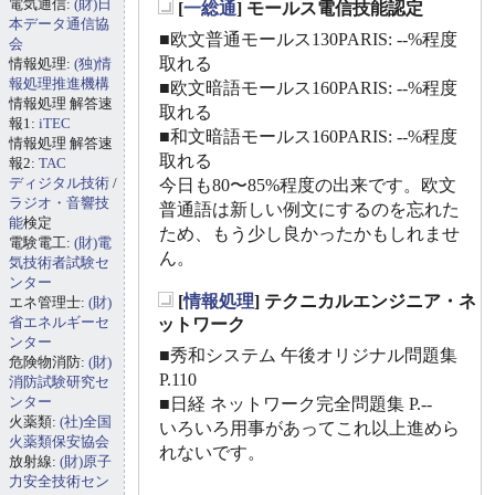
電気通信:
(財)日
[
一総通
] モールス電信技能認定
_
本データ通信協
■欧文普通モールス130PARIS: --%程度
会
取れる
情報処理:
(独)情
報処理推進機構
■欧文暗語モールス160PARIS: --%程度
情報処理 解答速
取れる
報1:
iTEC
■和文暗語モールス160PARIS: --%程度
情報処理 解答速
取れる
報2:
TAC
ディジタル技術
/
今日も80〜85%程度の出来です。欧文
ラジオ・音響技
普通語は新しい例文にするのを忘れた
能
検定
ため、もう少し良かったかもしれませ
電験電工:
(財)電
ん。
気技術者試験セ
ンター
[
情報処理
] テクニカルエンジニア・ネ
エネ管理士:
(財)
_
省エネルギーセ
ットワーク
ンター
■秀和システム 午後オリジナル問題集
危険物消防:
(財)
P.110
消防試験研究セ
ンター
■日経 ネットワーク完全問題集 P.--
火薬類:
(社)全国
いろいろ用事があってこれ以上進めら
火薬類保安協会
れないです。
放射線:
(財)原子
力安全技術セン