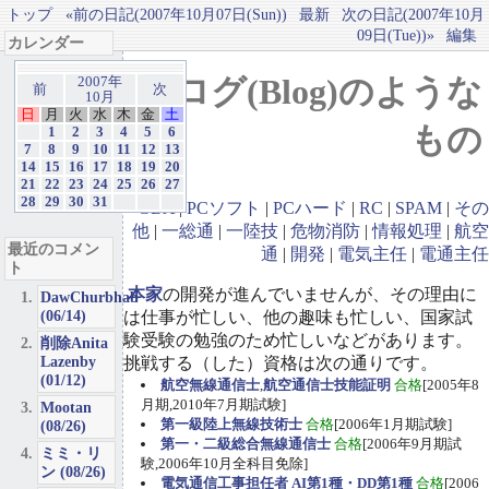
トップ
«前の日記(2007年10月07日(Sun))
最新
次の日記(2007年10月
09日(Tue))»
編集
カレンダー
ブログ(Blog)のような
2007年
前
次
10月
日
月
火
水
木
金
土
もの
1
2
3
4
5
6
7
8
9
10
11
12
13
14
15
16
17
18
19
20
21
22
23
24
25
26
27
28
29
30
31
GBA
|
PCソフト
|
PCハード
|
RC
|
SPAM
|
その
他
|
一総通
|
一陸技
|
危物消防
|
情報処理
|
航空
最近のコメン
通
|
開発
|
電気主任
|
電通主任
ト
本家
の開発が進んでいませんが、その理由に
DawChurbhab
(06/14)
は仕事が忙しい、他の趣味も忙しい、国家試
験受験の勉強のため忙しいなどがあります。
削除Anita
Lazenby
挑戦する（した）資格は次の通りです。
(01/12)
航空無線通信士
,
航空通信士技能証明
合格
[2005年8
月期,2010年7月期試験]
Mootan
第一級陸上無線技術士
合格
[2006年1月期試験]
(08/26)
第一・二級総合無線通信士
合格
[2006年9月期試
ミミ・リ
験,2006年10月全科目免除]
ン (08/26)
電気通信工事担任者 AI第1種・DD第1種
合格
[2006