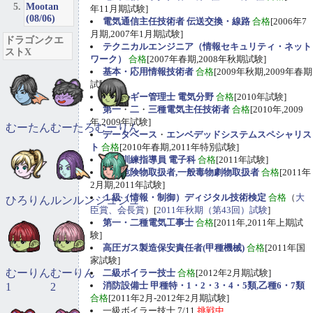
Mootan
年11月期試験]
(08/06)
電気通信主任技術者 伝送交換・線路
合格
[2006年7
月期,2007年1月期試験]
ドラゴンクエ
テクニカルエンジニア（情報セキュリティ・ネット
ストX
ワーク）
合格
[2007年春期,2008年秋期試験]
基本・応用情報技術者
合格
[2009年秋期,2009年春期
試験]
エネルギー管理士 電気分野
合格
[2010年試験]
第一
・
二
・
三種電気主任技術者
合格
[2010年,2009
年,2009年試験]
むーたん
むーたろ
むーりん
データベース
・
エンベデッドシステムスペシャリス
ト
合格
[2010年春期,2011年特別試験]
職業訓練指導員 電子科
合格
[2011年試験]
甲種危険物取扱者,一般毒物劇物取扱者
合格
[2011年
2月期,2011年試験]
１級（情報・制御）ディジタル技術検定
合格
（
大
ひろりん
ルンルン
ジュジュ
臣賞、会長賞
）[
2011年秋期（第43回）試験
]
第一・二種電気工事士
合格
[2011年,2011年上期試
験]
高圧ガス製造保安責任者(甲種機械)
合格
[2011年国
家試験]
むーりん
むーりん
二級ボイラー技士
合格
[2012年2月期試験]
消防設備士 甲種特・1・2・3・4・5類,乙種6・7類
1
2
合格
[2011年2月-2012年2月期試験]
一級ボイラー技士 7/11
挑戦中