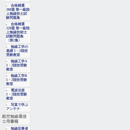
合格精選
300題 第一級陸
上無線技士試
験問題集
合格精選
320題 第一級陸
上無線技術士
試験問題集
〈第2集〉
無線工学の
基礎 1・2陸技
受験教室
無線工学A
1・2陸技受験
教室
無線工学B
1・2陸技受験
教室
電波法規
1・2陸技受験
教室
写真で学ぶ
アンテナ
航空無線通信
士用書籍
無線従事者