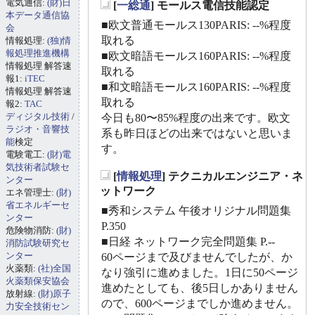
電気通信:
(財)日
[
一総通
] モールス電信技能認定
_
本データ通信協
■欧文普通モールス130PARIS: --%程度
会
取れる
情報処理:
(独)情
報処理推進機構
■欧文暗語モールス160PARIS: --%程度
情報処理 解答速
取れる
報1:
iTEC
■和文暗語モールス160PARIS: --%程度
情報処理 解答速
取れる
報2:
TAC
ディジタル技術
/
今日も80〜85%程度の出来です。欧文
ラジオ・音響技
系も昨日ほどの出来ではないと思いま
能
検定
す。
電験電工:
(財)電
気技術者試験セ
[
情報処理
] テクニカルエンジニア・ネ
ンター
_
ットワーク
エネ管理士:
(財)
省エネルギーセ
■秀和システム 午後オリジナル問題集
ンター
P.350
危険物消防:
(財)
■日経 ネットワーク完全問題集 P.--
消防試験研究セ
ンター
60ページまで及びませんでしたが、か
火薬類:
(社)全国
なり強引に進めました。1日に50ページ
火薬類保安協会
進めたとしても、後5日しかありません
放射線:
(財)原子
ので、600ページまでしか進めません。
力安全技術セン