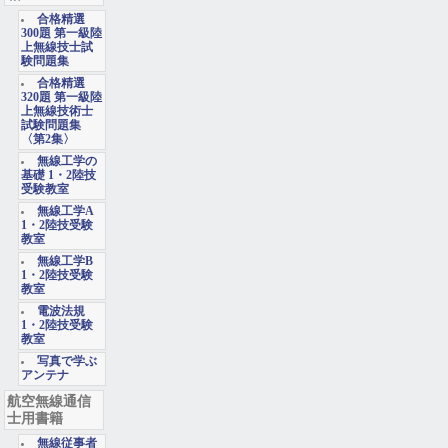
合格精選
300題 第一級陸
上無線技士試
験問題集
合格精選
320題 第一級陸
上無線技術士
試験問題集
〈第2集〉
無線工学の
基礎 1・2陸技
受験教室
無線工学A
1・2陸技受験
教室
無線工学B
1・2陸技受験
教室
電波法規
1・2陸技受験
教室
写真で学ぶ
アンテナ
航空無線通信
士用書籍
無線従事者