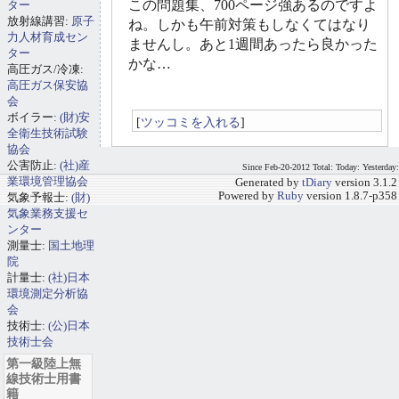
この問題集、700ページ強あるのですよ
ター
放射線講習:
原子
ね。しかも午前対策もしなくてはなり
力人材育成セン
ませんし。あと1週間あったら良かった
ター
かな…
高圧ガス/冷凍:
高圧ガス保安協
会
ボイラー:
(財)安
[
ツッコミを入れる
]
全衛生技術試験
協会
公害防止:
(社)産
Since Feb-20-2012 Total: Today: Yesterday:
業環境管理協会
Generated by
tDiary
version 3.1.2
Powered by
Ruby
version 1.8.7-p358
気象予報士:
(財)
気象業務支援セ
ンター
測量士:
国土地理
院
計量士:
(社)日本
環境測定分析協
会
技術士:
(公)日本
技術士会
第一級陸上無
線技術士用書
籍