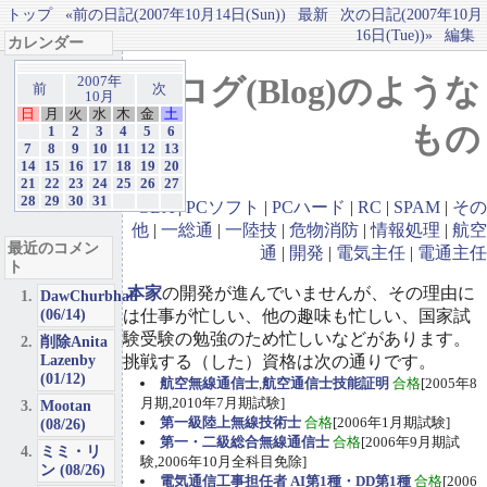
トップ
«前の日記(2007年10月14日(Sun))
最新
次の日記(2007年10月
16日(Tue))»
編集
カレンダー
ブログ(Blog)のような
2007年
前
次
10月
日
月
火
水
木
金
土
もの
1
2
3
4
5
6
7
8
9
10
11
12
13
14
15
16
17
18
19
20
21
22
23
24
25
26
27
28
29
30
31
GBA
|
PCソフト
|
PCハード
|
RC
|
SPAM
|
その
他
|
一総通
|
一陸技
|
危物消防
|
情報処理
|
航空
最近のコメン
通
|
開発
|
電気主任
|
電通主任
ト
本家
の開発が進んでいませんが、その理由に
DawChurbhab
(06/14)
は仕事が忙しい、他の趣味も忙しい、国家試
験受験の勉強のため忙しいなどがあります。
削除Anita
Lazenby
挑戦する（した）資格は次の通りです。
(01/12)
航空無線通信士
,
航空通信士技能証明
合格
[2005年8
月期,2010年7月期試験]
Mootan
第一級陸上無線技術士
合格
[2006年1月期試験]
(08/26)
第一・二級総合無線通信士
合格
[2006年9月期試
ミミ・リ
験,2006年10月全科目免除]
ン (08/26)
電気通信工事担任者 AI第1種・DD第1種
合格
[2006