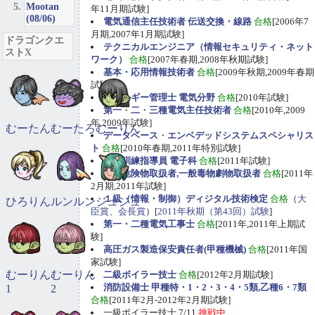
Mootan
年11月期試験]
(08/06)
電気通信主任技術者 伝送交換・線路
合格
[2006年7
月期,2007年1月期試験]
ドラゴンクエ
テクニカルエンジニア（情報セキュリティ・ネット
ストX
ワーク）
合格
[2007年春期,2008年秋期試験]
基本・応用情報技術者
合格
[2009年秋期,2009年春期
試験]
エネルギー管理士 電気分野
合格
[2010年試験]
第一
・
二
・
三種電気主任技術者
合格
[2010年,2009
年,2009年試験]
むーたん
むーたろ
むーりん
データベース
・
エンベデッドシステムスペシャリス
ト
合格
[2010年春期,2011年特別試験]
職業訓練指導員 電子科
合格
[2011年試験]
甲種危険物取扱者,一般毒物劇物取扱者
合格
[2011年
2月期,2011年試験]
１級（情報・制御）ディジタル技術検定
合格
（
大
ひろりん
ルンルン
ジュジュ
臣賞、会長賞
）[
2011年秋期（第43回）試験
]
第一・二種電気工事士
合格
[2011年,2011年上期試
験]
高圧ガス製造保安責任者(甲種機械)
合格
[2011年国
家試験]
むーりん
むーりん
二級ボイラー技士
合格
[2012年2月期試験]
消防設備士 甲種特・1・2・3・4・5類,乙種6・7類
1
2
合格
[2011年2月-2012年2月期試験]
一級ボイラー技士 7/11
挑戦中