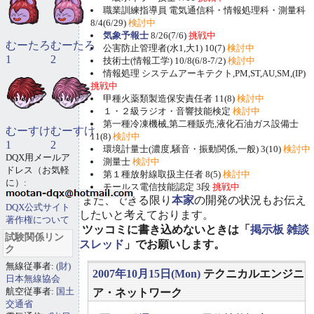
職業訓練指導員 電気通信科・情報処理科・測量科
8/4(6/29)
検討中
気象予報士
8/26(7/6)
挑戦中
むーたろ
むーたろ
公害防止管理者(水1,大1) 10(7)
検討中
1
2
技術士(情報工学) 10/8(6/8-7/2)
検討中
情報処理 システムアーキテクト,PM,ST,AU,SM,(IP)
挑戦中
甲種火薬類製造保安責任者 11(8)
検討中
１・２級ラジオ・音響技能検定
検討中
第一種冷凍機械,第二種販売,液化石油ガス設備士
むーすけ
むーすけ
11(8)
検討中
1
2
環境計量士(濃度,騒音・振動関係,一般) 3(10)
検討中
DQX用メールア
測量士
検討中
ドレス（お気軽
第１種放射線取扱主任者 8(5)
検討中
に）:
モールス電信技能認定 3段
挑戦中
また、できる限り
本家
の開発の状況もお伝え
DQX公式サイト
したいと考えております。
著作権について
ツッコミに書き込めないときは「
掲示板 雑談
試験関係リン
スレッド
」でお願いします。
ク
無線従事者:
(財)
2007年10月15日(Mon)
テクニカルエンジニ
日本無線協会
航空従事者:
国土
ア・ネットワーク
交通省