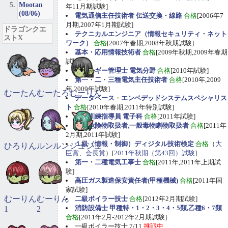
Mootan
年11月期試験]
(08/06)
電気通信主任技術者 伝送交換・線路
合格
[2006年7
月期,2007年1月期試験]
ドラゴンクエ
テクニカルエンジニア（情報セキュリティ・ネット
ストX
ワーク）
合格
[2007年春期,2008年秋期試験]
基本・応用情報技術者
合格
[2009年秋期,2009年春期
試験]
エネルギー管理士 電気分野
合格
[2010年試験]
第一
・
二
・
三種電気主任技術者
合格
[2010年,2009
年,2009年試験]
むーたん
むーたろ
むーりん
データベース
・
エンベデッドシステムスペシャリス
ト
合格
[2010年春期,2011年特別試験]
職業訓練指導員 電子科
合格
[2011年試験]
甲種危険物取扱者,一般毒物劇物取扱者
合格
[2011年
2月期,2011年試験]
１級（情報・制御）ディジタル技術検定
合格
（
大
ひろりん
ルンルン
ジュジュ
臣賞、会長賞
）[
2011年秋期（第43回）試験
]
第一・二種電気工事士
合格
[2011年,2011年上期試
験]
高圧ガス製造保安責任者(甲種機械)
合格
[2011年国
家試験]
むーりん
むーりん
二級ボイラー技士
合格
[2012年2月期試験]
消防設備士 甲種特・1・2・3・4・5類,乙種6・7類
1
2
合格
[2011年2月-2012年2月期試験]
一級ボイラー技士 7/11
挑戦中