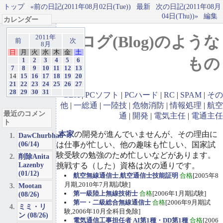
トップ
«前の日記(2011年08月02日(Tue))
最新
次の日記(2011年08月
04日(Thu))»
編集
カレンダー
ブログ(Blog)のような
2011年
前
次
8月
日
月
火
水
木
金
土
もの
1
2
3
4
5
6
7
8
9
10
11
12
13
14
15
16
17
18
19
20
21
22
23
24
25
26
27
28
29
30
31
GBA
|
PCソフト
|
PCハード
|
RC
|
SPAM
|
その
他
|
一総通
|
一陸技
|
危物消防
|
情報処理
|
航空
最近のコメン
通
|
開発
|
電気主任
|
電通主任
ト
本家
の開発が進んでいませんが、その理由に
DawChurbhab
(06/14)
は仕事が忙しい、他の趣味も忙しい、国家試
験受験の勉強のため忙しいなどがあります。
削除Anita
Lazenby
挑戦する（した）資格は次の通りです。
(01/12)
航空無線通信士
,
航空通信士技能証明
合格
[2005年8
月期,2010年7月期試験]
Mootan
第一級陸上無線技術士
合格
[2006年1月期試験]
(08/26)
第一・二級総合無線通信士
合格
[2006年9月期試
ミミ・リ
験,2006年10月全科目免除]
ン (08/26)
電気通信工事担任者 AI第1種・DD第1種
合格
[2006