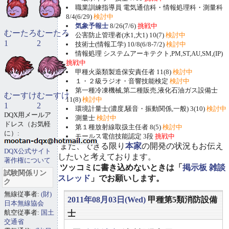
職業訓練指導員 電気通信科・情報処理科・測量科
8/4(6/29)
検討中
気象予報士
8/26(7/6)
挑戦中
むーたろ
むーたろ
公害防止管理者(水1,大1) 10(7)
検討中
1
2
技術士(情報工学) 10/8(6/8-7/2)
検討中
情報処理 システムアーキテクト,PM,ST,AU,SM,(IP)
挑戦中
甲種火薬類製造保安責任者 11(8)
検討中
１・２級ラジオ・音響技能検定
検討中
第一種冷凍機械,第二種販売,液化石油ガス設備士
むーすけ
むーすけ
11(8)
検討中
1
2
環境計量士(濃度,騒音・振動関係,一般) 3(10)
検討中
DQX用メールア
測量士
検討中
ドレス（お気軽
第１種放射線取扱主任者 8(5)
検討中
に）:
モールス電信技能認定 3段
挑戦中
また、できる限り
本家
の開発の状況もお伝え
DQX公式サイト
したいと考えております。
著作権について
ツッコミに書き込めないときは「
掲示板 雑談
試験関係リン
スレッド
」でお願いします。
ク
無線従事者:
(財)
2011年08月03日(Wed)
甲種第5類消防設備
日本無線協会
航空従事者:
国土
士
交通省