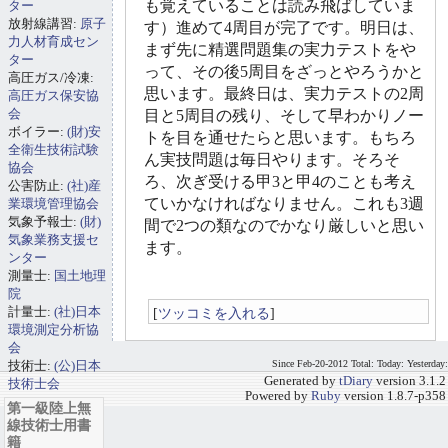
も覚えていることは読み飛ばしていま
ター
放射線講習:
原子
す）進めて4周目が完了です。明日は、
力人材育成セン
まず先に精選問題集の実力テストをや
ター
って、その後5周目をざっとやろうかと
高圧ガス/冷凍:
思います。最終日は、実力テストの2周
高圧ガス保安協
会
目と5周目の残り、そして早わかりノー
ボイラー:
(財)安
トを目を通せたらと思います。もちろ
全衛生技術試験
ん実技問題は毎日やります。そろそ
協会
ろ、次ぎ受ける甲3と甲4のことも考え
公害防止:
(社)産
ていかなければなりません。これも3週
業環境管理協会
気象予報士:
(財)
間で2つの類なのでかなり厳しいと思い
気象業務支援セ
ます。
ンター
測量士:
国土地理
院
計量士:
(社)日本
[
ツッコミを入れる
]
環境測定分析協
会
技術士:
(公)日本
Since Feb-20-2012 Total: Today: Yesterday:
Generated by
tDiary
version 3.1.2
技術士会
Powered by
Ruby
version 1.8.7-p358
第一級陸上無
線技術士用書
籍