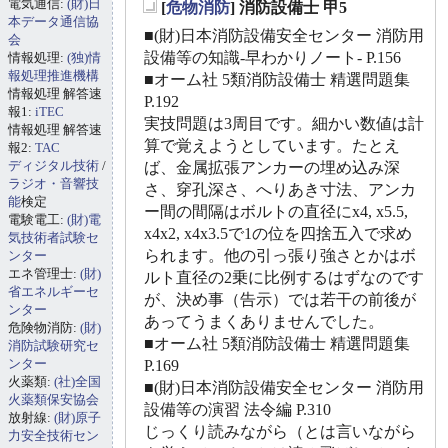
電気通信:
(財)日
[
危物消防
] 消防設備士 甲5
_
本データ通信協
■(財)日本消防設備安全センター 消防用
会
設備等の知識-早わかりノート- P.156
情報処理:
(独)情
報処理推進機構
■オーム社 5類消防設備士 精選問題集
情報処理 解答速
P.192
報1:
iTEC
実技問題は3周目です。細かい数値は計
情報処理 解答速
算で覚えようとしています。たとえ
報2:
TAC
ディジタル技術
/
ば、金属拡張アンカーの埋め込み深
ラジオ・音響技
さ、穿孔深さ、へりあき寸法、アンカ
能
検定
ー間の間隔はボルトの直径にx4, x5.5,
電験電工:
(財)電
x4x2, x4x3.5で1の位を四捨五入で求め
気技術者試験セ
られます。他の引っ張り強さとかはボ
ンター
エネ管理士:
(財)
ルト直径の2乗に比例するはずなのです
省エネルギーセ
が、決め事（告示）では若干の前後が
ンター
あってうまくありませんでした。
危険物消防:
(財)
■オーム社 5類消防設備士 精選問題集
消防試験研究セ
ンター
P.169
火薬類:
(社)全国
■(財)日本消防設備安全センター 消防用
火薬類保安協会
設備等の演習 法令編 P.310
放射線:
(財)原子
じっくり読みながら（とは言いながら
力安全技術セン