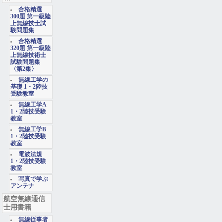
合格精選
300題 第一級陸
上無線技士試
験問題集
合格精選
320題 第一級陸
上無線技術士
試験問題集
〈第2集〉
無線工学の
基礎 1・2陸技
受験教室
無線工学A
1・2陸技受験
教室
無線工学B
1・2陸技受験
教室
電波法規
1・2陸技受験
教室
写真で学ぶ
アンテナ
航空無線通信
士用書籍
無線従事者