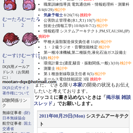
職業訓練指導員 電気通信科・情報処理科・測量科
8/4(6/29)
検討中
気象予報士
8/26(7/6)
挑戦中
むーたろ
むーたろ
公害防止管理者(水1,大1) 10(7)
検討中
1
2
技術士(情報工学) 10/8(6/8-7/2)
検討中
情報処理 システムアーキテクト,PM,ST,AU,SM,(IP)
挑戦中
甲種火薬類製造保安責任者 11(8)
検討中
１・２級ラジオ・音響技能検定
検討中
第一種冷凍機械,第二種販売,液化石油ガス設備士
むーすけ
むーすけ
11(8)
検討中
1
2
環境計量士(濃度,騒音・振動関係,一般) 3(10)
検討中
DQX用メールア
測量士
検討中
ドレス（お気軽
第１種放射線取扱主任者 8(5)
検討中
に）:
モールス電信技能認定 3段
挑戦中
また、できる限り
本家
の開発の状況もお伝え
DQX公式サイト
したいと考えております。
著作権について
ツッコミに書き込めないときは「
掲示板 雑談
試験関係リン
スレッド
」でお願いします。
ク
無線従事者:
(財)
2011年08月29日(Mon)
システムアーキテク
日本無線協会
航空従事者:
国土
ト
交通省