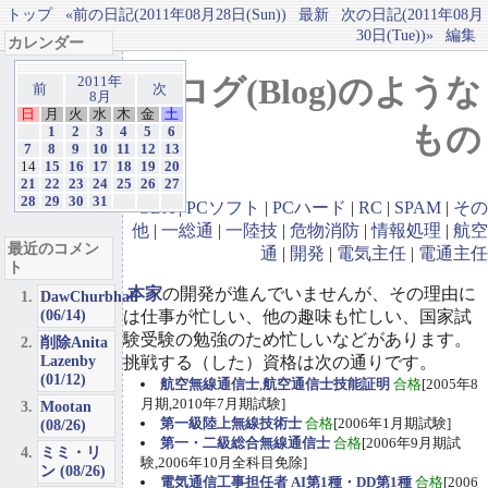
トップ
«前の日記(2011年08月28日(Sun))
最新
次の日記(2011年08月
30日(Tue))»
編集
カレンダー
ブログ(Blog)のような
2011年
前
次
8月
日
月
火
水
木
金
土
もの
1
2
3
4
5
6
7
8
9
10
11
12
13
14
15
16
17
18
19
20
21
22
23
24
25
26
27
28
29
30
31
GBA
|
PCソフト
|
PCハード
|
RC
|
SPAM
|
その
他
|
一総通
|
一陸技
|
危物消防
|
情報処理
|
航空
最近のコメン
通
|
開発
|
電気主任
|
電通主任
ト
本家
の開発が進んでいませんが、その理由に
DawChurbhab
(06/14)
は仕事が忙しい、他の趣味も忙しい、国家試
験受験の勉強のため忙しいなどがあります。
削除Anita
Lazenby
挑戦する（した）資格は次の通りです。
(01/12)
航空無線通信士
,
航空通信士技能証明
合格
[2005年8
月期,2010年7月期試験]
Mootan
第一級陸上無線技術士
合格
[2006年1月期試験]
(08/26)
第一・二級総合無線通信士
合格
[2006年9月期試
ミミ・リ
験,2006年10月全科目免除]
ン (08/26)
電気通信工事担任者 AI第1種・DD第1種
合格
[2006