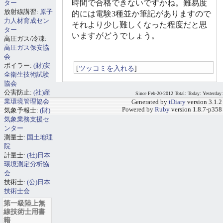
時間で合格できないですかね。難易度
ター
放射線講習:
原子
的には電験3種並か筆記がありますので
力人材育成セン
それより少し難しくなった程度だと思
ター
いますがどうでしょう。
高圧ガス/冷凍:
高圧ガス保安協
会
ボイラー:
(財)安
[
ツッコミを入れる
]
全衛生技術試験
協会
公害防止:
(社)産
Since Feb-20-2012 Total: Today: Yesterday:
業環境管理協会
Generated by
tDiary
version 3.1.2
Powered by
Ruby
version 1.8.7-p358
気象予報士:
(財)
気象業務支援セ
ンター
測量士:
国土地理
院
計量士:
(社)日本
環境測定分析協
会
技術士:
(公)日本
技術士会
第一級陸上無
線技術士用書
籍