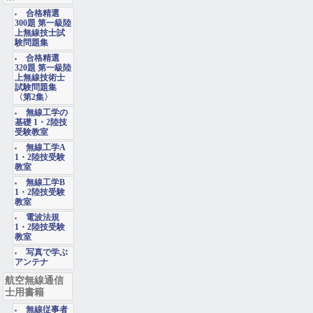
合格精選
300題 第一級陸
上無線技士試
験問題集
合格精選
320題 第一級陸
上無線技術士
試験問題集
〈第2集〉
無線工学の
基礎 1・2陸技
受験教室
無線工学A
1・2陸技受験
教室
無線工学B
1・2陸技受験
教室
電波法規
1・2陸技受験
教室
写真で学ぶ
アンテナ
航空無線通信
士用書籍
無線従事者