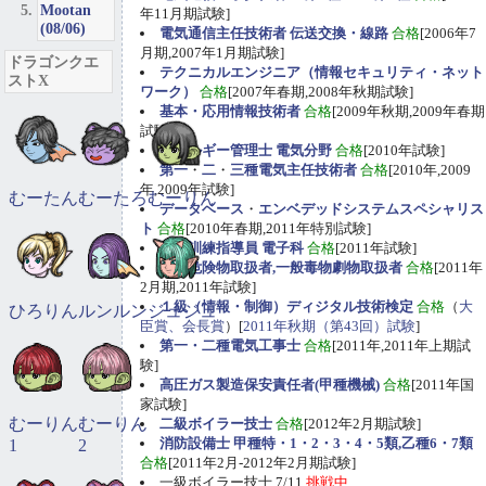
Mootan
年11月期試験]
(08/06)
電気通信主任技術者 伝送交換・線路
合格
[2006年7
月期,2007年1月期試験]
ドラゴンクエ
テクニカルエンジニア（情報セキュリティ・ネット
ストX
ワーク）
合格
[2007年春期,2008年秋期試験]
基本・応用情報技術者
合格
[2009年秋期,2009年春期
試験]
エネルギー管理士 電気分野
合格
[2010年試験]
第一
・
二
・
三種電気主任技術者
合格
[2010年,2009
年,2009年試験]
むーたん
むーたろ
むーりん
データベース
・
エンベデッドシステムスペシャリス
ト
合格
[2010年春期,2011年特別試験]
職業訓練指導員 電子科
合格
[2011年試験]
甲種危険物取扱者,一般毒物劇物取扱者
合格
[2011年
2月期,2011年試験]
１級（情報・制御）ディジタル技術検定
合格
（
大
ひろりん
ルンルン
ジュジュ
臣賞、会長賞
）[
2011年秋期（第43回）試験
]
第一・二種電気工事士
合格
[2011年,2011年上期試
験]
高圧ガス製造保安責任者(甲種機械)
合格
[2011年国
家試験]
むーりん
むーりん
二級ボイラー技士
合格
[2012年2月期試験]
消防設備士 甲種特・1・2・3・4・5類,乙種6・7類
1
2
合格
[2011年2月-2012年2月期試験]
一級ボイラー技士 7/11
挑戦中