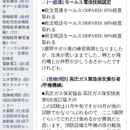
電気通信:
(財)日
[
一総通
] モールス電信技能認定
_
本データ通信協
■欧文普通モールス150PARIS: 85%程度
会
取れる
情報処理:
(独)情
報処理推進機構
■欧文暗語モールス180PARIS: 88%程度
情報処理 解答速
取れる
報1:
iTEC
■和文暗語モールス180PARIS: 80%程度
情報処理 解答速
取れる
報2:
TAC
ディジタル技術
/
1週間サボり後の練習再開となりました
ラジオ・音響技
が、出来が悪いままでした。蝉とか飛
能
検定
行機とか外野が少しうるさかったです
電験電工:
(財)電
けれども。
気技術者試験セ
ンター
[
危物消防
] 高圧ガス製造保安責任者
エネ管理士:
(財)
_
省エネルギーセ
(甲種機械)
ンター
■高圧ガス保安協会 高圧ガス保安技術
危険物消防:
(財)
第8次改訂版 P.20
消防試験研究セ
ンター
この試験は11月中旬ですが10月が他の
火薬類:
(社)全国
試験でかなりつぶれるので、ここ3週間
火薬類保安協会
ぐらいでどれだけ進めるかが勝負だと
放射線:
(財)原子
思います。消防設備士甲種の倍の勉強
力安全技術セン