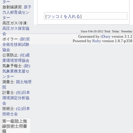
ター
放射線講習:
原子
力人材育成セン
[
ツッコミを入れる
]
ター
高圧ガス/冷凍:
高圧ガス保安協
Since Feb-20-2012 Total: Today: Yesterday:
会
Generated by
tDiary
version 3.1.2
ボイラー:
(財)安
Powered by
Ruby
version 1.8.7-p358
全衛生技術試験
協会
公害防止:
(社)産
業環境管理協会
気象予報士:
(財)
気象業務支援セ
ンター
測量士:
国土地理
院
計量士:
(社)日本
環境測定分析協
会
技術士:
(公)日本
技術士会
第一級陸上無
線技術士用書
籍