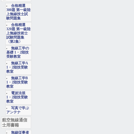
合格精選
300題 第一級陸
上無線技士試
験問題集
合格精選
320題 第一級陸
上無線技術士
試験問題集
〈第2集〉
無線工学の
基礎 1・2陸技
受験教室
無線工学A
1・2陸技受験
教室
無線工学B
1・2陸技受験
教室
電波法規
1・2陸技受験
教室
写真で学ぶ
アンテナ
航空無線通信
士用書籍
無線従事者