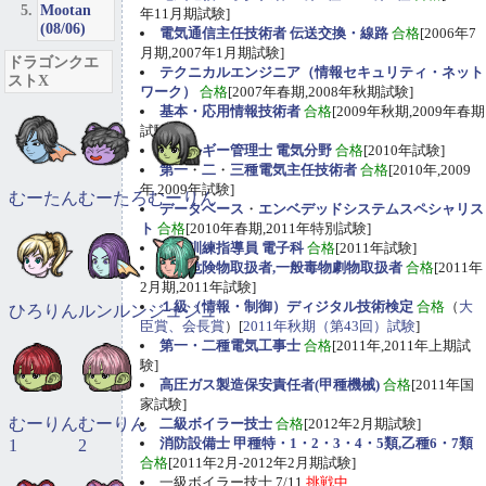
Mootan
年11月期試験]
(08/06)
電気通信主任技術者 伝送交換・線路
合格
[2006年7
月期,2007年1月期試験]
ドラゴンクエ
テクニカルエンジニア（情報セキュリティ・ネット
ストX
ワーク）
合格
[2007年春期,2008年秋期試験]
基本・応用情報技術者
合格
[2009年秋期,2009年春期
試験]
エネルギー管理士 電気分野
合格
[2010年試験]
第一
・
二
・
三種電気主任技術者
合格
[2010年,2009
年,2009年試験]
むーたん
むーたろ
むーりん
データベース
・
エンベデッドシステムスペシャリス
ト
合格
[2010年春期,2011年特別試験]
職業訓練指導員 電子科
合格
[2011年試験]
甲種危険物取扱者,一般毒物劇物取扱者
合格
[2011年
2月期,2011年試験]
１級（情報・制御）ディジタル技術検定
合格
（
大
ひろりん
ルンルン
ジュジュ
臣賞、会長賞
）[
2011年秋期（第43回）試験
]
第一・二種電気工事士
合格
[2011年,2011年上期試
験]
高圧ガス製造保安責任者(甲種機械)
合格
[2011年国
家試験]
むーりん
むーりん
二級ボイラー技士
合格
[2012年2月期試験]
消防設備士 甲種特・1・2・3・4・5類,乙種6・7類
1
2
合格
[2011年2月-2012年2月期試験]
一級ボイラー技士 7/11
挑戦中