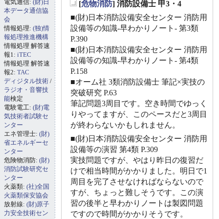
電気通信:
(財)日
[
危物消防
] 消防設備士 甲3・4
_
本データ通信協
■(財)日本消防設備安全センター 消防用
会
設備等の知識-早わかりノート- 第3類
情報処理:
(独)情
報処理推進機構
P.390
情報処理 解答速
■(財)日本消防設備安全センター 消防用
報1:
iTEC
設備等の知識-早わかりノート- 第4類
情報処理 解答速
P.158
報2:
TAC
ディジタル技術
/
■オーム社 3類消防設備士 筆記×実技の
ラジオ・音響技
突破研究 P.63
能
検定
筆記問題3周目です。空き時間でゆっく
電験電工:
(財)電
りやってますが、このペースだと3周目
気技術者試験セ
が終わらないかもしれません。
ンター
エネ管理士:
(財)
■(財)日本消防設備安全センター 消防用
省エネルギーセ
設備等の演習 第4類 P.309
ンター
実技問題ですが、やはり昨日の復習だ
危険物消防:
(財)
消防試験研究セ
けで相当時間がかかりました。明日で1
ンター
周目を完了させなければならないので
火薬類:
(社)全国
すが、ちょっと難しそうです。この演
火薬類保安協会
習の後半と早わかりノートは製図問題
放射線:
(財)原子
力安全技術セン
ですので時間がかかりそうです。