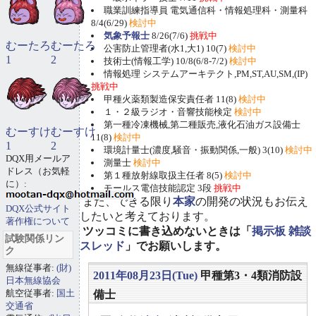
職業訓練指導員 電気通信科・情報処理科・測量科
8/4(6/29)
検討中
気象予報士
8/26(7/6)
挑戦中
むーたろ
むーたろ
公害防止管理者(水1,大1) 10(7)
検討中
1
2
技術士(情報工学) 10/8(6/8-7/2)
検討中
情報処理 システムアーキテクト,PM,ST,AU,SM,(IP)
挑戦中
甲種火薬類製造保安責任者 11(8)
検討中
１・２級ラジオ・音響技能検定
検討中
第一種冷凍機械,第二種販売,液化石油ガス設備士
むーすけ
むーすけ
11(8)
検討中
1
2
環境計量士(濃度,騒音・振動関係,一般) 3(10)
検討中
DQX用メールア
測量士
検討中
ドレス（お気軽
第１種放射線取扱主任者 8(5)
検討中
に）:
モールス電信技能認定 3段
挑戦中
また、できる限り
本家
の開発の状況もお伝え
DQX公式サイト
したいと考えております。
著作権について
ツッコミに書き込めないときは「
掲示板 雑談
試験関係リン
スレッド
」でお願いします。
ク
無線従事者:
(財)
2011年08月23日(Tue)
甲種第3・4類消防設
日本無線協会
航空従事者:
国土
備士
交通省