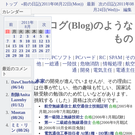
トップ
«前の日記(2011年08月22日(Mon))
最新
次の日記(2011年08
月24日(Wed))»
編集
カレンダー
ブログ(Blog)のような
2011年
前
次
8月
日
月
火
水
木
金
土
もの
1
2
3
4
5
6
7
8
9
10
11
12
13
14
15
16
17
18
19
20
21
22
23
24
25
26
27
28
29
30
31
GBA
|
PCソフト
|
PCハード
|
RC
|
SPAM
|
その
他
|
一総通
|
一陸技
|
危物消防
|
情報処理
|
航空
最近のコメン
通
|
開発
|
電気主任
|
電通主任
ト
本家
の開発が進んでいませんが、その理由に
DawChurbhab
(06/14)
は仕事が忙しい、他の趣味も忙しい、国家試
験受験の勉強のため忙しいなどがあります。
削除Anita
Lazenby
挑戦する（した）資格は次の通りです。
(01/12)
航空無線通信士
,
航空通信士技能証明
合格
[2005年8
月期,2010年7月期試験]
Mootan
第一級陸上無線技術士
合格
[2006年1月期試験]
(08/26)
第一・二級総合無線通信士
合格
[2006年9月期試
ミミ・リ
験,2006年10月全科目免除]
ン (08/26)
電気通信工事担任者 AI第1種・DD第1種
合格
[2006