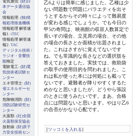
電気通信:
(財)日
乙6よりは簡単に感じました。乙種は少
本データ通信協
ない問題数で問題にバラエティを出そ
会
うとするからその時々によって難易度
情報処理:
(独)情
が変わる感じでしょうか。でも今日の
報処理推進機構
情報処理 解答速
甲5の奇問は、映画館の収容人数算定で
報1:
iTEC
長いすの場合、立見席の場合、その他
情報処理 解答速
の場合の長さとか面積が出題されまし
報2:
TAC
た。これはさすがに覚えてないです
ディジタル技術
/
ラジオ・音響技
ね。でも常識的な長さなどの選択肢を
能
検定
答えておきました。実技では、救助袋
電験電工:
(財)電
の取手の使用目的を問われました。こ
気技術者試験セ
れは私が使った本には何処にも載って
ンター
ないです。避難者が降りやすくするた
エネ管理士:
(財)
省エネルギーセ
めかなと思いましたが、どうやら張設
ンター
のときに使うみたいです。まあ、合格
危険物消防:
(財)
点には問題ないと思います。やはり乙6
消防試験研究セ
の合否がかなり心配です。
ンター
火薬類:
(社)全国
火薬類保安協会
放射線:
(財)原子
[
ツッコミを入れる
]
力安全技術セン