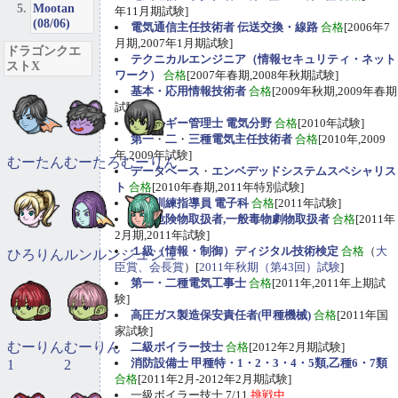
Mootan
年11月期試験]
(08/06)
電気通信主任技術者 伝送交換・線路
合格
[2006年7
月期,2007年1月期試験]
ドラゴンクエ
テクニカルエンジニア（情報セキュリティ・ネット
ストX
ワーク）
合格
[2007年春期,2008年秋期試験]
基本・応用情報技術者
合格
[2009年秋期,2009年春期
試験]
エネルギー管理士 電気分野
合格
[2010年試験]
第一
・
二
・
三種電気主任技術者
合格
[2010年,2009
年,2009年試験]
むーたん
むーたろ
むーりん
データベース
・
エンベデッドシステムスペシャリス
ト
合格
[2010年春期,2011年特別試験]
職業訓練指導員 電子科
合格
[2011年試験]
甲種危険物取扱者,一般毒物劇物取扱者
合格
[2011年
2月期,2011年試験]
１級（情報・制御）ディジタル技術検定
合格
（
大
ひろりん
ルンルン
ジュジュ
臣賞、会長賞
）[
2011年秋期（第43回）試験
]
第一・二種電気工事士
合格
[2011年,2011年上期試
験]
高圧ガス製造保安責任者(甲種機械)
合格
[2011年国
家試験]
むーりん
むーりん
二級ボイラー技士
合格
[2012年2月期試験]
消防設備士 甲種特・1・2・3・4・5類,乙種6・7類
1
2
合格
[2011年2月-2012年2月期試験]
一級ボイラー技士 7/11
挑戦中