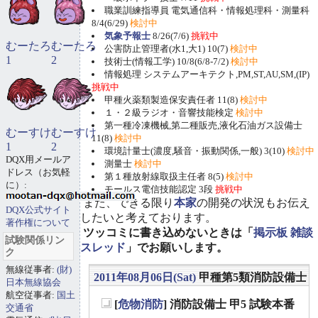
職業訓練指導員 電気通信科・情報処理科・測量科
8/4(6/29)
検討中
気象予報士
8/26(7/6)
挑戦中
むーたろ
むーたろ
公害防止管理者(水1,大1) 10(7)
検討中
1
2
技術士(情報工学) 10/8(6/8-7/2)
検討中
情報処理 システムアーキテクト,PM,ST,AU,SM,(IP)
挑戦中
甲種火薬類製造保安責任者 11(8)
検討中
１・２級ラジオ・音響技能検定
検討中
第一種冷凍機械,第二種販売,液化石油ガス設備士
むーすけ
むーすけ
11(8)
検討中
1
2
環境計量士(濃度,騒音・振動関係,一般) 3(10)
検討中
DQX用メールア
測量士
検討中
ドレス（お気軽
第１種放射線取扱主任者 8(5)
検討中
に）:
モールス電信技能認定 3段
挑戦中
また、できる限り
本家
の開発の状況もお伝え
DQX公式サイト
したいと考えております。
著作権について
ツッコミに書き込めないときは「
掲示板 雑談
試験関係リン
スレッド
」でお願いします。
ク
無線従事者:
(財)
2011年08月06日(Sat)
甲種第5類消防設備士
日本無線協会
航空従事者:
国土
[
危物消防
] 消防設備士 甲5 試験本番
交通省
_