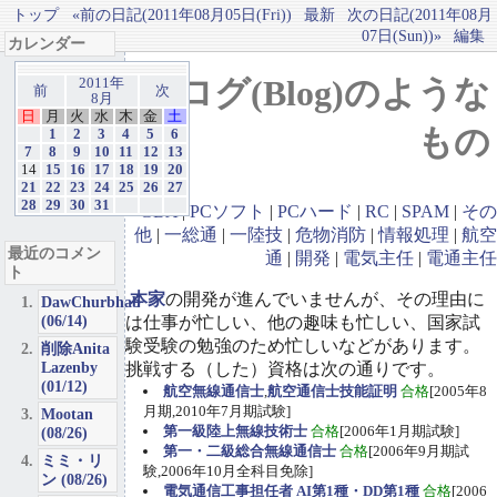
トップ
«前の日記(2011年08月05日(Fri))
最新
次の日記(2011年08月
07日(Sun))»
編集
カレンダー
ブログ(Blog)のような
2011年
前
次
8月
日
月
火
水
木
金
土
もの
1
2
3
4
5
6
7
8
9
10
11
12
13
14
15
16
17
18
19
20
21
22
23
24
25
26
27
28
29
30
31
GBA
|
PCソフト
|
PCハード
|
RC
|
SPAM
|
その
他
|
一総通
|
一陸技
|
危物消防
|
情報処理
|
航空
最近のコメン
通
|
開発
|
電気主任
|
電通主任
ト
本家
の開発が進んでいませんが、その理由に
DawChurbhab
(06/14)
は仕事が忙しい、他の趣味も忙しい、国家試
験受験の勉強のため忙しいなどがあります。
削除Anita
Lazenby
挑戦する（した）資格は次の通りです。
(01/12)
航空無線通信士
,
航空通信士技能証明
合格
[2005年8
月期,2010年7月期試験]
Mootan
第一級陸上無線技術士
合格
[2006年1月期試験]
(08/26)
第一・二級総合無線通信士
合格
[2006年9月期試
ミミ・リ
験,2006年10月全科目免除]
ン (08/26)
電気通信工事担任者 AI第1種・DD第1種
合格
[2006