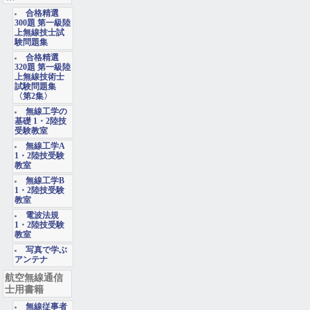
合格精選
300題 第一級陸
上無線技士試
験問題集
合格精選
320題 第一級陸
上無線技術士
試験問題集
〈第2集〉
無線工学の
基礎 1・2陸技
受験教室
無線工学A
1・2陸技受験
教室
無線工学B
1・2陸技受験
教室
電波法規
1・2陸技受験
教室
写真で学ぶ
アンテナ
航空無線通信
士用書籍
無線従事者