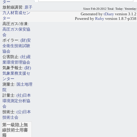
ター
放射線講習:
原子
Since Feb-20-2012 Total: Today: Yesterday:
力人材育成セン
Generated by
tDiary
version 3.1.2
ター
Powered by
Ruby
version 1.8.7-p358
高圧ガス/冷凍:
高圧ガス保安協
会
ボイラー:
(財)安
全衛生技術試験
協会
公害防止:
(社)産
業環境管理協会
気象予報士:
(財)
気象業務支援セ
ンター
測量士:
国土地理
院
計量士:
(社)日本
環境測定分析協
会
技術士:
(公)日本
技術士会
第一級陸上無
線技術士用書
籍