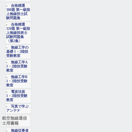
合格精選
300題 第一級陸
上無線技士試
験問題集
合格精選
320題 第一級陸
上無線技術士
試験問題集
〈第2集〉
無線工学の
基礎 1・2陸技
受験教室
無線工学A
1・2陸技受験
教室
無線工学B
1・2陸技受験
教室
電波法規
1・2陸技受験
教室
写真で学ぶ
アンテナ
航空無線通信
士用書籍
無線従事者