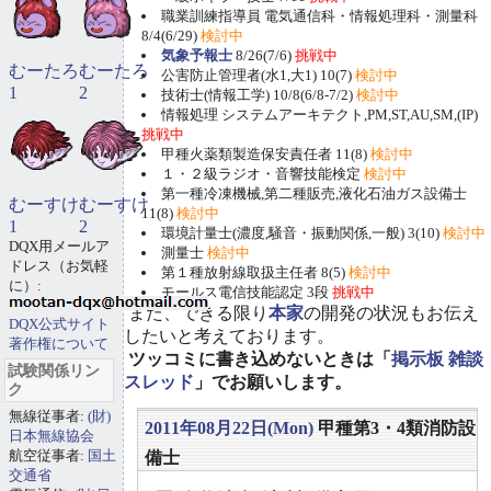
職業訓練指導員 電気通信科・情報処理科・測量科
8/4(6/29)
検討中
気象予報士
8/26(7/6)
挑戦中
むーたろ
むーたろ
公害防止管理者(水1,大1) 10(7)
検討中
1
2
技術士(情報工学) 10/8(6/8-7/2)
検討中
情報処理 システムアーキテクト,PM,ST,AU,SM,(IP)
挑戦中
甲種火薬類製造保安責任者 11(8)
検討中
１・２級ラジオ・音響技能検定
検討中
第一種冷凍機械,第二種販売,液化石油ガス設備士
むーすけ
むーすけ
11(8)
検討中
1
2
環境計量士(濃度,騒音・振動関係,一般) 3(10)
検討中
DQX用メールア
測量士
検討中
ドレス（お気軽
第１種放射線取扱主任者 8(5)
検討中
に）:
モールス電信技能認定 3段
挑戦中
また、できる限り
本家
の開発の状況もお伝え
DQX公式サイト
したいと考えております。
著作権について
ツッコミに書き込めないときは「
掲示板 雑談
試験関係リン
スレッド
」でお願いします。
ク
無線従事者:
(財)
2011年08月22日(Mon)
甲種第3・4類消防設
日本無線協会
航空従事者:
国土
備士
交通省