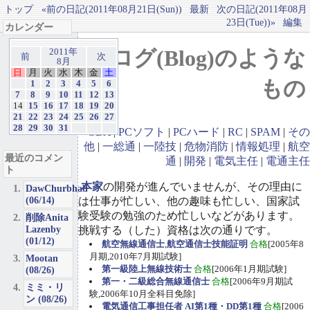
トップ
«前の日記(2011年08月21日(Sun))
最新
次の日記(2011年08月
23日(Tue))»
編集
カレンダー
ブログ(Blog)のような
2011年
前
次
8月
日
月
火
水
木
金
土
もの
1
2
3
4
5
6
7
8
9
10
11
12
13
14
15
16
17
18
19
20
21
22
23
24
25
26
27
28
29
30
31
GBA
|
PCソフト
|
PCハード
|
RC
|
SPAM
|
その
他
|
一総通
|
一陸技
|
危物消防
|
情報処理
|
航空
最近のコメン
通
|
開発
|
電気主任
|
電通主任
ト
本家
の開発が進んでいませんが、その理由に
DawChurbhab
(06/14)
は仕事が忙しい、他の趣味も忙しい、国家試
験受験の勉強のため忙しいなどがあります。
削除Anita
Lazenby
挑戦する（した）資格は次の通りです。
(01/12)
航空無線通信士
,
航空通信士技能証明
合格
[2005年8
月期,2010年7月期試験]
Mootan
第一級陸上無線技術士
合格
[2006年1月期試験]
(08/26)
第一・二級総合無線通信士
合格
[2006年9月期試
ミミ・リ
験,2006年10月全科目免除]
ン (08/26)
電気通信工事担任者 AI第1種・DD第1種
合格
[2006