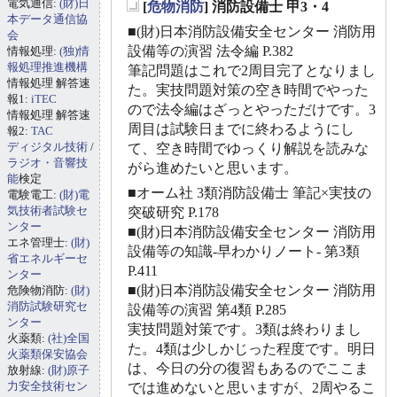
電気通信:
(財)日
[
危物消防
] 消防設備士 甲3・4
_
本データ通信協
■(財)日本消防設備安全センター 消防用
会
設備等の演習 法令編 P.382
情報処理:
(独)情
報処理推進機構
筆記問題はこれで2周目完了となりまし
情報処理 解答速
た。実技問題対策の空き時間でやった
報1:
iTEC
ので法令編はざっとやっただけです。3
情報処理 解答速
周目は試験日までに終わるようにし
報2:
TAC
ディジタル技術
/
て、空き時間でゆっくり解説を読みな
ラジオ・音響技
がら進めたいと思います。
能
検定
■オーム社 3類消防設備士 筆記×実技の
電験電工:
(財)電
気技術者試験セ
突破研究 P.178
ンター
■(財)日本消防設備安全センター 消防用
エネ管理士:
(財)
設備等の知識-早わかりノート- 第3類
省エネルギーセ
P.411
ンター
■(財)日本消防設備安全センター 消防用
危険物消防:
(財)
消防試験研究セ
設備等の演習 第4類 P.285
ンター
実技問題対策です。3類は終わりまし
火薬類:
(社)全国
た。4類は少しかじった程度です。明日
火薬類保安協会
は、今日の分の復習もあるのでここま
放射線:
(財)原子
力安全技術セン
では進めないと思いますが、2周やるこ