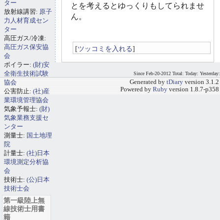
ター
とを考えるとゆっくりもしてられませ
放射線講習:
原子
ん。
力人材育成セン
ター
高圧ガス/冷凍:
高圧ガス保安協
[
ツッコミを入れる
]
会
ボイラー:
(財)安
全衛生技術試験
Since Feb-20-2012 Total: Today: Yesterday:
協会
Generated by
tDiary
version 3.1.2
Powered by
Ruby
version 1.8.7-p358
公害防止:
(社)産
業環境管理協会
気象予報士:
(財)
気象業務支援セ
ンター
測量士:
国土地理
院
計量士:
(社)日本
環境測定分析協
会
技術士:
(公)日本
技術士会
第一級陸上無
線技術士用書
籍