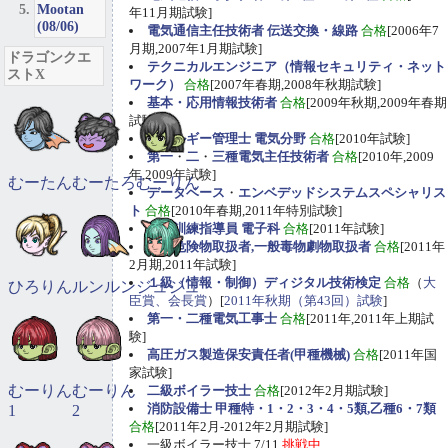
Mootan
年11月期試験]
(08/06)
電気通信主任技術者 伝送交換・線路
合格
[2006年7
月期,2007年1月期試験]
ドラゴンクエ
テクニカルエンジニア（情報セキュリティ・ネット
ストX
ワーク）
合格
[2007年春期,2008年秋期試験]
基本・応用情報技術者
合格
[2009年秋期,2009年春期
試験]
エネルギー管理士 電気分野
合格
[2010年試験]
第一
・
二
・
三種電気主任技術者
合格
[2010年,2009
年,2009年試験]
むーたん
むーたろ
むーりん
データベース
・
エンベデッドシステムスペシャリス
ト
合格
[2010年春期,2011年特別試験]
職業訓練指導員 電子科
合格
[2011年試験]
甲種危険物取扱者,一般毒物劇物取扱者
合格
[2011年
2月期,2011年試験]
１級（情報・制御）ディジタル技術検定
合格
（
大
ひろりん
ルンルン
ジュジュ
臣賞、会長賞
）[
2011年秋期（第43回）試験
]
第一・二種電気工事士
合格
[2011年,2011年上期試
験]
高圧ガス製造保安責任者(甲種機械)
合格
[2011年国
家試験]
むーりん
むーりん
二級ボイラー技士
合格
[2012年2月期試験]
消防設備士 甲種特・1・2・3・4・5類,乙種6・7類
1
2
合格
[2011年2月-2012年2月期試験]
一級ボイラー技士 7/11
挑戦中