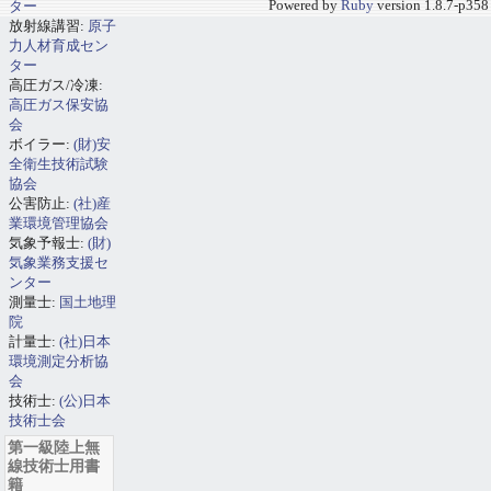
ター
Powered by
Ruby
version 1.8.7-p358
放射線講習:
原子
力人材育成セン
ター
高圧ガス/冷凍:
高圧ガス保安協
会
ボイラー:
(財)安
全衛生技術試験
協会
公害防止:
(社)産
業環境管理協会
気象予報士:
(財)
気象業務支援セ
ンター
測量士:
国土地理
院
計量士:
(社)日本
環境測定分析協
会
技術士:
(公)日本
技術士会
第一級陸上無
線技術士用書
籍