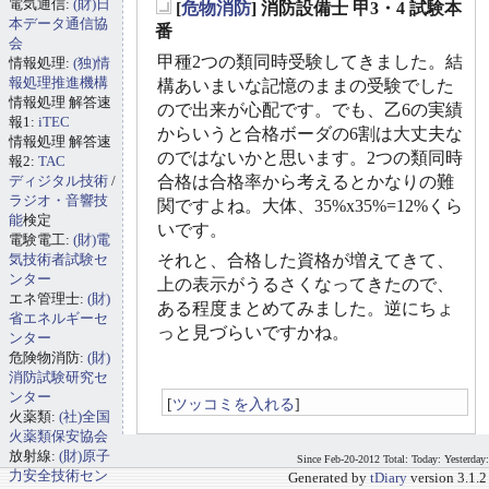
電気通信:
(財)日
[
危物消防
] 消防設備士 甲3・4 試験本
_
本データ通信協
番
会
甲種2つの類同時受験してきました。結
情報処理:
(独)情
報処理推進機構
構あいまいな記憶のままの受験でした
情報処理 解答速
ので出来が心配です。でも、乙6の実績
報1:
iTEC
からいうと合格ボーダの6割は大丈夫な
情報処理 解答速
のではないかと思います。2つの類同時
報2:
TAC
ディジタル技術
/
合格は合格率から考えるとかなりの難
ラジオ・音響技
関ですよね。大体、35%x35%=12%くら
能
検定
いです。
電験電工:
(財)電
気技術者試験セ
それと、合格した資格が増えてきて、
ンター
上の表示がうるさくなってきたので、
エネ管理士:
(財)
ある程度まとめてみました。逆にちょ
省エネルギーセ
っと見づらいですかね。
ンター
危険物消防:
(財)
消防試験研究セ
ンター
[
ツッコミを入れる
]
火薬類:
(社)全国
火薬類保安協会
放射線:
(財)原子
Since Feb-20-2012 Total: Today: Yesterday:
力安全技術セン
Generated by
tDiary
version 3.1.2