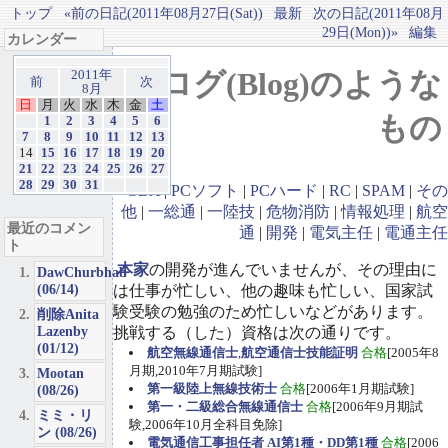
トップ
«前の日記(2011年08月27日(Sat))
最新
次の日記(2011年08月
29日(Mon))»
編集
カレンダー
ブログ(Blog)のような
2011年
前
次
8月
日
月
火
水
木
金
土
もの
1
2
3
4
5
6
7
8
9
10
11
12
13
14
15
16
17
18
19
20
21
22
23
24
25
26
27
28
29
30
31
GBA
|
PCソフト
|
PCハード
|
RC
|
SPAM
|
その
他
|
一総通
|
一陸技
|
危物消防
|
情報処理
|
航空
最近のコメン
通
|
開発
|
電気主任
|
電通主任
ト
本家
の開発が進んでいませんが、その理由に
DawChurbhab
(06/14)
は仕事が忙しい、他の趣味も忙しい、国家試
験受験の勉強のため忙しいなどがあります。
削除Anita
Lazenby
挑戦する（した）資格は次の通りです。
(01/12)
航空無線通信士
,
航空通信士技能証明
合格
[2005年8
月期,2010年7月期試験]
Mootan
第一級陸上無線技術士
合格
[2006年1月期試験]
(08/26)
第一・二級総合無線通信士
合格
[2006年9月期試
ミミ・リ
験,2006年10月全科目免除]
ン (08/26)
電気通信工事担任者 AI第1種・DD第1種
合格
[2006