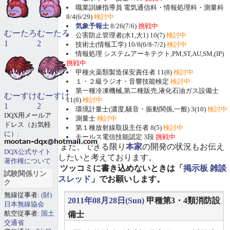
職業訓練指導員 電気通信科・情報処理科・測量科
8/4(6/29)
検討中
気象予報士
8/26(7/6)
挑戦中
むーたろ
むーたろ
公害防止管理者(水1,大1) 10(7)
検討中
1
2
技術士(情報工学) 10/8(6/8-7/2)
検討中
情報処理 システムアーキテクト,PM,ST,AU,SM,(IP)
挑戦中
甲種火薬類製造保安責任者 11(8)
検討中
１・２級ラジオ・音響技能検定
検討中
第一種冷凍機械,第二種販売,液化石油ガス設備士
むーすけ
むーすけ
11(8)
検討中
1
2
環境計量士(濃度,騒音・振動関係,一般) 3(10)
検討中
DQX用メールア
測量士
検討中
ドレス（お気軽
第１種放射線取扱主任者 8(5)
検討中
に）:
モールス電信技能認定 3段
挑戦中
また、できる限り
本家
の開発の状況もお伝え
DQX公式サイト
したいと考えております。
著作権について
ツッコミに書き込めないときは「
掲示板 雑談
試験関係リン
スレッド
」でお願いします。
ク
無線従事者:
(財)
2011年08月28日(Sun)
甲種第3・4類消防設
日本無線協会
航空従事者:
国土
備士
交通省