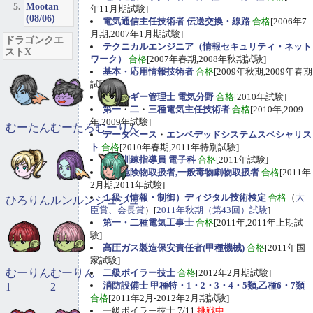
Mootan
年11月期試験]
(08/06)
電気通信主任技術者 伝送交換・線路
合格
[2006年7
月期,2007年1月期試験]
ドラゴンクエ
テクニカルエンジニア（情報セキュリティ・ネット
ストX
ワーク）
合格
[2007年春期,2008年秋期試験]
基本・応用情報技術者
合格
[2009年秋期,2009年春期
試験]
エネルギー管理士 電気分野
合格
[2010年試験]
第一
・
二
・
三種電気主任技術者
合格
[2010年,2009
年,2009年試験]
むーたん
むーたろ
むーりん
データベース
・
エンベデッドシステムスペシャリス
ト
合格
[2010年春期,2011年特別試験]
職業訓練指導員 電子科
合格
[2011年試験]
甲種危険物取扱者,一般毒物劇物取扱者
合格
[2011年
2月期,2011年試験]
１級（情報・制御）ディジタル技術検定
合格
（
大
ひろりん
ルンルン
ジュジュ
臣賞、会長賞
）[
2011年秋期（第43回）試験
]
第一・二種電気工事士
合格
[2011年,2011年上期試
験]
高圧ガス製造保安責任者(甲種機械)
合格
[2011年国
家試験]
むーりん
むーりん
二級ボイラー技士
合格
[2012年2月期試験]
消防設備士 甲種特・1・2・3・4・5類,乙種6・7類
1
2
合格
[2011年2月-2012年2月期試験]
一級ボイラー技士 7/11
挑戦中