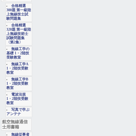
合格精選
300題 第一級陸
上無線技士試
験問題集
合格精選
320題 第一級陸
上無線技術士
試験問題集
〈第2集〉
無線工学の
基礎 1・2陸技
受験教室
無線工学A
1・2陸技受験
教室
無線工学B
1・2陸技受験
教室
電波法規
1・2陸技受験
教室
写真で学ぶ
アンテナ
航空無線通信
士用書籍
無線従事者