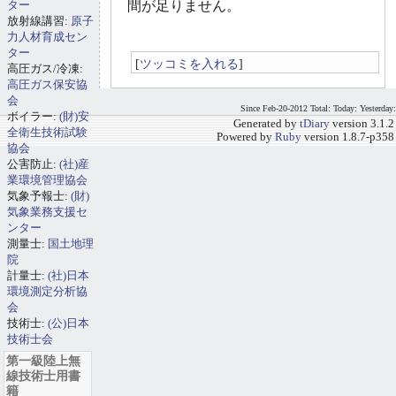
ター
間が足りません。
放射線講習:
原子
力人材育成セン
ター
[
ツッコミを入れる
]
高圧ガス/冷凍:
高圧ガス保安協
会
Since Feb-20-2012 Total: Today: Yesterday:
ボイラー:
(財)安
Generated by
tDiary
version 3.1.2
全衛生技術試験
Powered by
Ruby
version 1.8.7-p358
協会
公害防止:
(社)産
業環境管理協会
気象予報士:
(財)
気象業務支援セ
ンター
測量士:
国土地理
院
計量士:
(社)日本
環境測定分析協
会
技術士:
(公)日本
技術士会
第一級陸上無
線技術士用書
籍