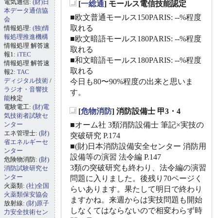
電気通信:
(財)日
[
一総通
] モールス電信技能認定
_
本データ通信協
■欧文普通モールス150PARIS: --%程度
会
取れる
情報処理:
(独)情
報処理推進機構
■欧文暗語モールス180PARIS: --%程度
情報処理 解答速
取れる
報1:
iTEC
■和文暗語モールス180PARIS: --%程度
情報処理 解答速
取れる
報2:
TAC
ディジタル技術
/
今日も80〜90%程度の出来と思いま
ラジオ・音響技
す。
能
検定
電験電工:
(財)電
[
危物消防
] 消防設備士 甲3・4
気技術者試験セ
_
ンター
■オーム社 3類消防設備士 筆記×実技の
エネ管理士:
(財)
突破研究 P.174
省エネルギーセ
■(財)日本消防設備安全センター 消防用
ンター
設備等の演習 法令編 P.147
危険物消防:
(財)
3類の突破研究も終わり、法令編の演習
消防試験研究セ
ンター
問題に入りました。後残り70ページく
火薬類:
(社)全国
らいあります。果たして明日で終わり
火薬類保安協会
ますかね。来週からは実技問題も開始
放射線:
(財)原子
しなくてはならないので相変わらず時
力安全技術セン