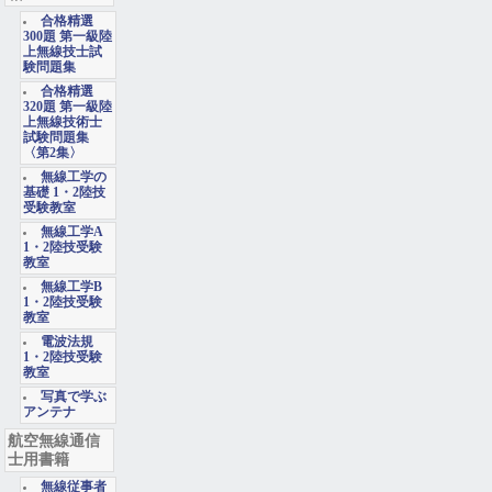
合格精選
300題 第一級陸
上無線技士試
験問題集
合格精選
320題 第一級陸
上無線技術士
試験問題集
〈第2集〉
無線工学の
基礎 1・2陸技
受験教室
無線工学A
1・2陸技受験
教室
無線工学B
1・2陸技受験
教室
電波法規
1・2陸技受験
教室
写真で学ぶ
アンテナ
航空無線通信
士用書籍
無線従事者