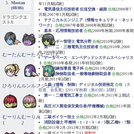
Mootan
年11月期試験]
(08/06)
電気通信主任技術者 伝送交換・線路
合格
[2006年7
月期,2007年1月期試験]
ドラゴンクエ
テクニカルエンジニア（情報セキュリティ・ネット
ストX
ワーク）
合格
[2007年春期,2008年秋期試験]
基本・応用情報技術者
合格
[2009年秋期,2009年春期
試験]
エネルギー管理士 電気分野
合格
[2010年試験]
第一
・
二
・
三種電気主任技術者
合格
[2010年,2009
年,2009年試験]
むーたん
むーたろ
むーりん
データベース
・
エンベデッドシステムスペシャリス
ト
合格
[2010年春期,2011年特別試験]
職業訓練指導員 電子科
合格
[2011年試験]
甲種危険物取扱者,一般毒物劇物取扱者
合格
[2011年
2月期,2011年試験]
１級（情報・制御）ディジタル技術検定
合格
（
大
ひろりん
ルンルン
ジュジュ
臣賞、会長賞
）[
2011年秋期（第43回）試験
]
第一・二種電気工事士
合格
[2011年,2011年上期試
験]
高圧ガス製造保安責任者(甲種機械)
合格
[2011年国
家試験]
むーりん
むーりん
二級ボイラー技士
合格
[2012年2月期試験]
消防設備士 甲種特・1・2・3・4・5類,乙種6・7類
1
2
合格
[2011年2月-2012年2月期試験]
一級ボイラー技士 7/11
挑戦中