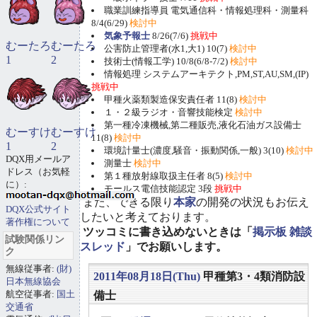
職業訓練指導員 電気通信科・情報処理科・測量科
8/4(6/29)
検討中
気象予報士
8/26(7/6)
挑戦中
むーたろ
むーたろ
公害防止管理者(水1,大1) 10(7)
検討中
1
2
技術士(情報工学) 10/8(6/8-7/2)
検討中
情報処理 システムアーキテクト,PM,ST,AU,SM,(IP)
挑戦中
甲種火薬類製造保安責任者 11(8)
検討中
１・２級ラジオ・音響技能検定
検討中
第一種冷凍機械,第二種販売,液化石油ガス設備士
むーすけ
むーすけ
11(8)
検討中
1
2
環境計量士(濃度,騒音・振動関係,一般) 3(10)
検討中
DQX用メールア
測量士
検討中
ドレス（お気軽
第１種放射線取扱主任者 8(5)
検討中
に）:
モールス電信技能認定 3段
挑戦中
また、できる限り
本家
の開発の状況もお伝え
DQX公式サイト
したいと考えております。
著作権について
ツッコミに書き込めないときは「
掲示板 雑談
試験関係リン
スレッド
」でお願いします。
ク
無線従事者:
(財)
2011年08月18日(Thu)
甲種第3・4類消防設
日本無線協会
航空従事者:
国土
備士
交通省