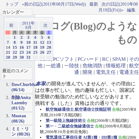
トップ
«前の日記(2011年08月17日(Wed))
最新
次の日記(2011年08
月19日(Fri))»
編集
カレンダー
ブログ(Blog)のような
2011年
前
次
8月
日
月
火
水
木
金
土
もの
1
2
3
4
5
6
7
8
9
10
11
12
13
14
15
16
17
18
19
20
21
22
23
24
25
26
27
28
29
30
31
GBA
|
PCソフト
|
PCハード
|
RC
|
SPAM
|
その
他
|
一総通
|
一陸技
|
危物消防
|
情報処理
|
航空
最近のコメン
通
|
開発
|
電気主任
|
電通主任
ト
本家
の開発が進んでいませんが、その理由に
DawChurbhab
(06/14)
は仕事が忙しい、他の趣味も忙しい、国家試
験受験の勉強のため忙しいなどがあります。
削除Anita
Lazenby
挑戦する（した）資格は次の通りです。
(01/12)
航空無線通信士
,
航空通信士技能証明
合格
[2005年8
月期,2010年7月期試験]
Mootan
第一級陸上無線技術士
合格
[2006年1月期試験]
(08/26)
第一・二級総合無線通信士
合格
[2006年9月期試
ミミ・リ
験,2006年10月全科目免除]
ン (08/26)
電気通信工事担任者 AI第1種・DD第1種
合格
[2006